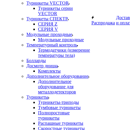
Турникеты VECTOR
Турникеты серии
VECTOR
Достав
Турникеты СПЕКТР
Распродажа
и опла
СЕРИЯ Z
СЕРИЯ V
Модульные проходные
Модульные проходные
Температурный контроль
Термодатчики (измерение
температуры тела)
Болларды
Досмотр днища
Комплекты
Дополнительное оборудование
Дополнительное
оборудование для
металлодетекторов
Турникеты
Турникеты-триподы
Тумбовые турникеты
Полноростовые
турникеты
Распашные турникеты
Скоростные турникеты