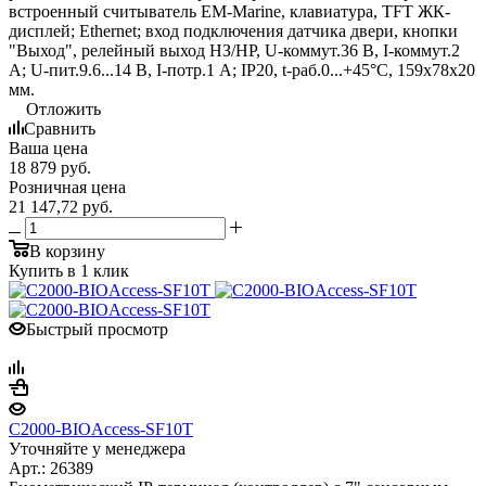
встроенный считыватель EM-Marine, клавиатура, TFT ЖК-
дисплей; Ethernet; вход подключения датчика двери, кнопки
"Выход", релейный выход НЗ/НР, U-коммут.36 В, I-коммут.2
А; U-пит.9.6...14 В, I-потр.1 А; IP20, t-раб.0...+45°С, 159х78х20
мм.
Отложить
Сравнить
Ваша цена
18 879
руб.
Розничная цена
21 147,72
руб.
В корзину
Купить в 1 клик
Быстрый просмотр
С2000-BIOAccess-SF10T
Уточняйте у менеджера
Арт.: 26389