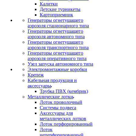
Калитки
Детские турникеты
Картоприемник
Генераторы огнетушащего
аэрозоля стационарного типа
Генераторы огнетушащего
аэрозоля автономного типа
Генераторы огнетушащего
аэрозоля транспортного типа
Генераторы огнетушащего
аэрозоля оперативного типа
Узел запуска автономного типа
Электромонтажные коробки
Крепеж
Кабельная продукция и
аксессуары
Трубка ПВХ (кембрик)
Металлические лотки
Лоток проволочный
Системы подвеса
Аксессуары для
металлических лотков
Лоток перфорированный
Лоток
неперфорированный