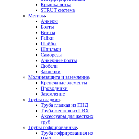
Крышка лотка
STRUT система
Метизы
Анкеры
Болты
Винты
Гайки
Шайбы
Шпильки
Саморезы
Анкерные болты
Дюбели
Заклепки
Молниезащита и заземление
Крепежные элементы
Проводники
Заземление
Трубы гладкие
Труба гладкая из ПНД
Труба жесткая из ПВХ
Аксессуары для жестких
труб
Трубы гофрированные
Труба гофрированная из
ПНД