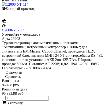
Купить в 1 клик
Быстрый просмотр
С2000-УТ-114
Уточняйте у менеджера
Арт.: 26208
Турникет-трипод с автоматическими планками
"Антипаника"; встроенный контроллер С2000-2; два
считывателя EM-Marine; С2000-Ethernet; проводной ПДУ;
встроенный блок питания МИП-24-УТ с интерфейсом RS-485,
с возможностью установки АКБ 2шт 12В/7Ач. Ширина
прохода: 500мм. Питание: AC 220В; 0,8А. IP41. -20°С...60°С.
Габ.размеры: 778х1008х776мм.
Отложить
Сравнить
Ваша цена
86 488
руб.
Розничная цена
96 883,98
руб.
В корзину