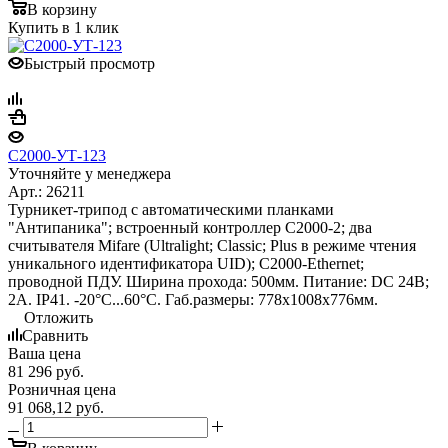
В корзину
Купить в 1 клик
Быстрый просмотр
С2000-УТ-123
Уточняйте у менеджера
Арт.: 26211
Турникет-трипод с автоматическими планками
"Антипаника"; встроенный контроллер С2000-2; два
считывателя Mifare (Ultralight; Classic; Plus в режиме чтения
уникального идентификатора UID); С2000-Ethernet;
проводной ПДУ. Ширина прохода: 500мм. Питание: DC 24В;
2А. IP41. -20°С...60°С. Габ.размеры: 778х1008х776мм.
Отложить
Сравнить
Ваша цена
81 296
руб.
Розничная цена
91 068,12
руб.