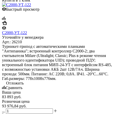
Купить в 1 клик
Быстрый просмотр
С2000-УТ-122
Уточняйте у менеджера
Арт.: 26210
Турникет-трипод с автоматическими планками
"Антипаника"; встроенный контроллер С2000-2; два
считывателя Mifare (Ultralight; Classic; Plus в режиме чтения
уникального идентификатора UID); проводной ПДУ;
встроенный блок питания МИП-24-УТ с интерфейсом RS-485,
с возможностью установки АКБ 2шт 12В/7Ач. Ширина
прохода: 500мм. Питание: AC 220В; 0,8А. IP41. -20°С...60°С.
Габ.размеры: 778х1008х776мм.
Отложить
Сравнить
Ваша цена
83 893
руб.
Розничная цена
93 976,84
руб.