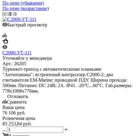
По цене (убывание)
По цене (возрастание)
Быстрый просмотр
С2000-УТ-111
Уточняйте у менеджера
Арт.: 26205
Турникет-трипод с автоматическими планками
"Антипаника"; встроенный контроллер С2000-2; два
считывателя EM-Marine; проводной ПДУ. Ширина прохода:
500мм. Питание: DC 24В; 2А. IP41. -20°С...60°С. Габ.размеры:
778х1008х776мм.
Отложить
Сравнить
Ваша цена
76 106
руб.
Розничная цена
85 253,84
руб.