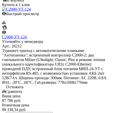
В корзину
Купить в 1 клик
Быстрый просмотр
С2000-УТ-124
Уточняйте у менеджера
Арт.: 26212
Турникет-трипод с автоматическими планками
"Антипаника"; встроенный контроллер С2000-2; два
считывателя Mifare (Ultralight; Classic; Plus в режиме чтения
уникального идентификатора UID); С2000-Ethernet;
проводной ПДУ; встроенный блок питания МИП-24-УТ с
интерфейсом RS-485, с возможностью установки АКБ 2шт
12В/7Ач. Ширина прохода: 500мм. Питание: AC 220В; 0,8А.
IP41. -20°С...60°С. Габ.размеры: 778х1008х776мм.
Отложить
Сравнить
Ваша цена
87 786
руб.
Розничная цена
98 338,34
руб.