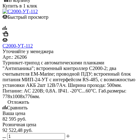
В корзину
Купить в 1 клик
Быстрый просмотр
С2000-УТ-112
Уточняйте у менеджера
Арт.: 26206
Турникет-трипод с автоматическими планками
"Антипаника"; встроенный контроллер С2000-2; два
считывателя EM-Marine; проводной ПДУ; встроенный блок
питания МИП-24-УТ с интерфейсом RS-485, с возможностью
установки АКБ 2шт 12В/7Ач. Ширина прохода: 500мм.
Питание: AC 220В; 0,8А. IP41. -20°С...60°С. Габ.размеры:
778х1008х776мм.
Отложить
Сравнить
Ваша цена
82 595
руб.
Розничная цена
92 522,48
руб.