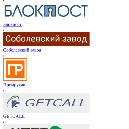
Блокпост
Соболевский завод
Промрукав
GETCALL