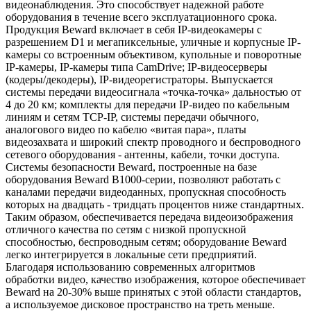
видеонаблюдения. Это способствует надежной работе
оборудования в течение всего эксплуатационного срока.
Продукция Beward включает в себя IP-видеокамеры с
разрешением D1 и мегапиксельные, уличные и корпусные IP-
камеры со встроенным объективом, купольные и поворотные
IP-камеры, IP-камеры типа CamDrive; IP-видеосерверы
(кодеры/декодеры), IP-видеорегистраторы. Выпускается
системы передачи видеосигнала «точка-точка» дальностью от
4 до 20 км; комплекты для передачи IP-видео по кабельным
линиям и сетям TCP-IP, системы передачи обычного,
аналогового видео по кабелю «витая пара», платы
видеозахвата и широкий спектр проводного и беспроводного
сетевого оборудования - антенны, кабели, точки доступа.
Системы безопасности Beward, построенные на базе
оборудования Beward B1000-серии, позволяют работать с
каналами передачи видеоданных, пропускная способность
которых на двадцать - тридцать процентов ниже стандартных.
Таким образом, обеспечивается передача видеоизображения
отличного качества по сетям с низкой пропускной
способностью, беспроводным сетям; оборудование Beward
легко интегрируется в локальные сети предприятий.
Благодаря использованию современных алгоритмов
обработки видео, качество изображения, которое обеспечивает
Beward на 20-30% выше принятых с этой области стандартов,
а используемое дисковое пространство на треть меньше.