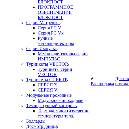
БЛОКПОСТ
ПРОГРАММНОЕ
ОБЕСПЕЧЕНИЕ
БЛОКПОСТ
Серия Матрешка
Серия PC V
Серия PC Vx
Ручные
металлодетекторы
Серия Импульс
Металлодетекторы серии
ИМПУЛЬС
Турникеты VECTOR
Турникеты серии
VECTOR
Достав
Турникеты СПЕКТР
Распродажа
и опла
СЕРИЯ Z
СЕРИЯ V
Модульные проходные
Модульные проходные
Температурный контроль
Термодатчики (измерение
температуры тела)
Болларды
Досмотр днища