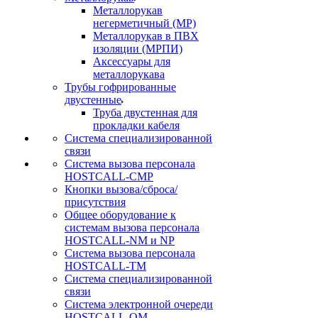
Металлорукав
негерметичный (МР)
Металлорукав в ПВХ
изоляции (МРПИ)
Аксессуары для
металлорукава
Трубы гофрированные
двустенные
Труба двустенная для
прокладки кабеля
Система специализированной
связи
Cистема вызова персонала
HOSTCALL-CMP
Кнопки вызова/сброса/
присутствия
Общее оборудование к
системам вызова персонала
HOSTCALL-NM и NP
Система вызова персонала
HOSTCALL-TM
Система специализированной
связи
Система электронной очереди
HOSTCALL-QM