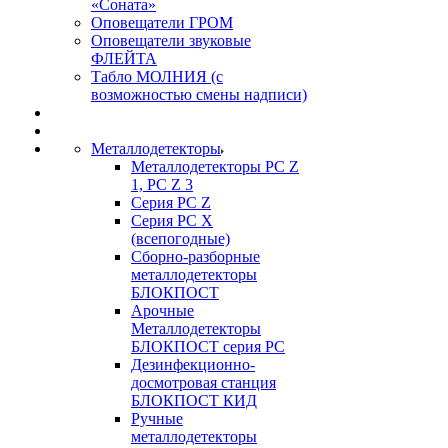
«Соната»
Оповещатели ГРОМ
Оповещатели звуковые
ФЛЕЙТА
Табло МОЛНИЯ (с
возможностью смены надписи)
Металлодетекторы
Металлодетекторы РС Z
1, PC Z 3
Серия РС Z
Серия РС X
(всепогодные)
Сборно-разборные
металлодетекторы
БЛОКПОСТ
Арочные
Металлодетекторы
БЛОКПОСТ серия РС
Дезинфекционно-
досмотровая станция
БЛОКПОСТ КИД
Ручные
металлодетекторы