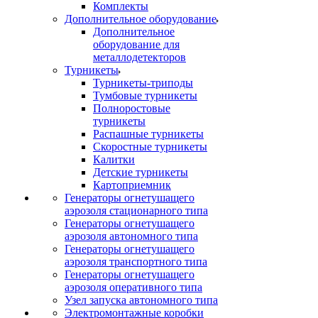
Комплекты
Дополнительное оборудование
Дополнительное
оборудование для
металлодетекторов
Турникеты
Турникеты-триподы
Тумбовые турникеты
Полноростовые
турникеты
Распашные турникеты
Скоростные турникеты
Калитки
Детские турникеты
Картоприемник
Генераторы огнетушащего
аэрозоля стационарного типа
Генераторы огнетушащего
аэрозоля автономного типа
Генераторы огнетушащего
аэрозоля транспортного типа
Генераторы огнетушащего
аэрозоля оперативного типа
Узел запуска автономного типа
Электромонтажные коробки