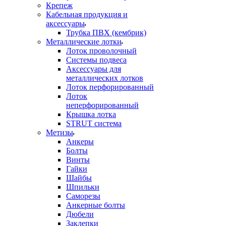
Крепеж
Кабельная продукция и
аксессуары
Трубка ПВХ (кембрик)
Металлические лотки
Лоток проволочный
Системы подвеса
Аксессуары для
металлических лотков
Лоток перфорированный
Лоток
неперфорированный
Крышка лотка
STRUT система
Метизы
Анкеры
Болты
Винты
Гайки
Шайбы
Шпильки
Саморезы
Анкерные болты
Дюбели
Заклепки