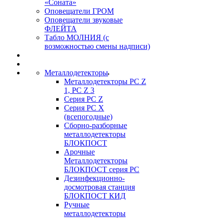
«Соната»
Оповещатели ГРОМ
Оповещатели звуковые
ФЛЕЙТА
Табло МОЛНИЯ (с
возможностью смены надписи)
Металлодетекторы
Металлодетекторы РС Z
1, PC Z 3
Серия РС Z
Серия РС X
(всепогодные)
Сборно-разборные
металлодетекторы
БЛОКПОСТ
Арочные
Металлодетекторы
БЛОКПОСТ серия РС
Дезинфекционно-
досмотровая станция
БЛОКПОСТ КИД
Ручные
металлодетекторы