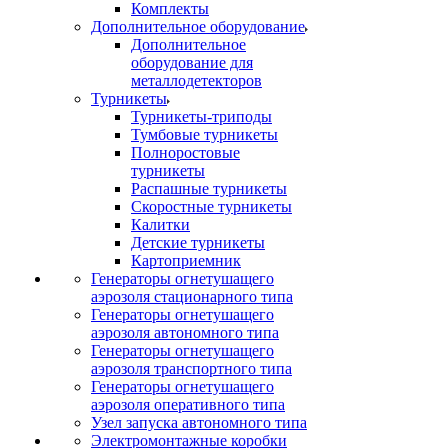
Комплекты
Дополнительное оборудование
Дополнительное
оборудование для
металлодетекторов
Турникеты
Турникеты-триподы
Тумбовые турникеты
Полноростовые
турникеты
Распашные турникеты
Скоростные турникеты
Калитки
Детские турникеты
Картоприемник
Генераторы огнетушащего
аэрозоля стационарного типа
Генераторы огнетушащего
аэрозоля автономного типа
Генераторы огнетушащего
аэрозоля транспортного типа
Генераторы огнетушащего
аэрозоля оперативного типа
Узел запуска автономного типа
Электромонтажные коробки