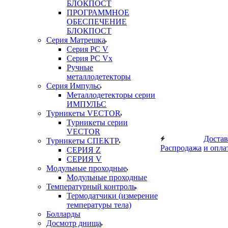
БЛОКПОСТ
ПРОГРАММНОЕ
ОБЕСПЕЧЕНИЕ
БЛОКПОСТ
Серия Матрешка
Серия PC V
Серия PC Vx
Ручные
металлодетекторы
Серия Импульс
Металлодетекторы серии
ИМПУЛЬС
Турникеты VECTOR
Турникеты серии
VECTOR
Достав
Турникеты СПЕКТР
Распродажа
и опла
СЕРИЯ Z
СЕРИЯ V
Модульные проходные
Модульные проходные
Температурный контроль
Термодатчики (измерение
температуры тела)
Болларды
Досмотр днища