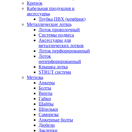
Крепеж
Кабельная продукция и
аксессуары
Трубка ПВХ (кембрик)
Металлические лотки
Лоток проволочный
Системы подвеса
Аксессуары для
металлических лотков
Лоток перфорированный
Лоток
неперфорированный
Крышка лотка
STRUT система
Метизы
Анкеры
Болты
Винты
Гайки
Шайбы
Шпильки
Саморезы
Анкерные болты
Дюбели
Заклепки