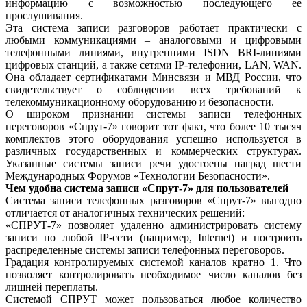
информацию с возможностью последующего ее
прослушивания.
Эта система записи разговоров работает практически с
любыми коммуникациями – аналоговыми и цифровыми
телефонными линиями, внутренними ISDN BRI-линиями
цифровых станций, а также сетями IP-телефонии, LAN, WAN.
Она обладает сертификатами Минсвязи и МВД России, что
свидетельствует о соблюдении всех требований к
телекоммуникационному оборудованию и безопасности.
О широком признании системы записи телефонных
переговоров «Спрут-7» говорит тот факт, что более 10 тысяч
комплектов этого оборудования успешно используется в
различных государственных и коммерческих структурах.
Указанные системы записи речи удостоены наград шести
Международных Форумов «Технологии Безопасности».
Чем удобна система записи «Спрут-7» для пользователей
Система записи телефонных разговоров «Спрут-7» выгодно
отличается от аналогичных технических решений:
«СПРУТ-7» позволяет удаленно администрировать систему
записи по любой IP-сети (например, Internet) и построить
распределенные системы записи телефонных переговоров.
Градация контролируемых системой каналов кратно 1. Что
позволяет контролировать необходимое число каналов без
лишней переплаты.
Системой СПРУТ может пользоваться любое количество