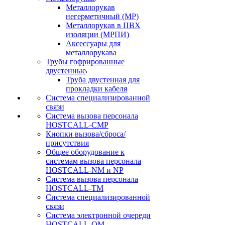
Металлорукав
негерметичный (МР)
Металлорукав в ПВХ
изоляции (МРПИ)
Аксессуары для
металлорукава
Трубы гофрированные
двустенные
Труба двустенная для
прокладки кабеля
Система специализированной
связи
Cистема вызова персонала
HOSTCALL-CMP
Кнопки вызова/сброса/
присутствия
Общее оборудование к
системам вызова персонала
HOSTCALL-NM и NP
Система вызова персонала
HOSTCALL-TM
Система специализированной
связи
Система электронной очереди
HOSTCALL-QM