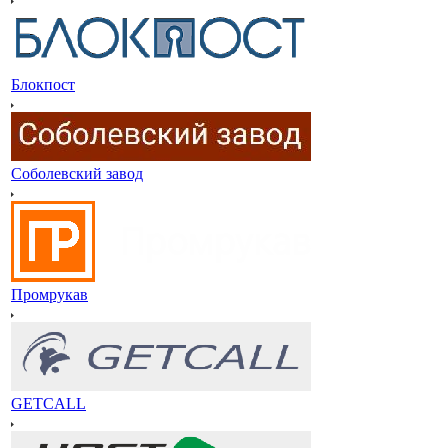
Блокпост
Соболевский завод
Промрукав
GETCALL