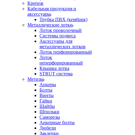
Крепеж
Кабельная продукция и
аксессуары
Трубка ПВХ (кембрик)
Металлические лотки
Лоток проволочный
Системы подвеса
Аксессуары для
металлических лотков
Лоток перфорированный
Лоток
неперфорированный
Крышка лотка
STRUT система
Метизы
Анкеры
Болты
Винты
Гайки
Шайбы
Шпильки
Саморезы
Анкерные болты
Дюбели
Заклепки