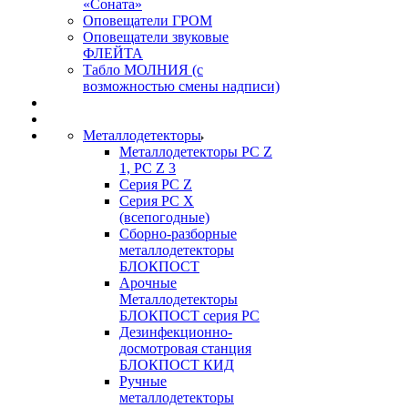
«Соната»
Оповещатели ГРОМ
Оповещатели звуковые
ФЛЕЙТА
Табло МОЛНИЯ (с
возможностью смены надписи)
Металлодетекторы
Металлодетекторы РС Z
1, PC Z 3
Серия РС Z
Серия РС X
(всепогодные)
Сборно-разборные
металлодетекторы
БЛОКПОСТ
Арочные
Металлодетекторы
БЛОКПОСТ серия РС
Дезинфекционно-
досмотровая станция
БЛОКПОСТ КИД
Ручные
металлодетекторы