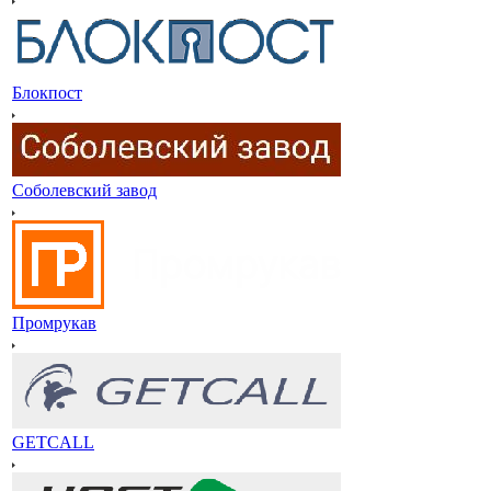
Блокпост
Соболевский завод
Промрукав
GETCALL