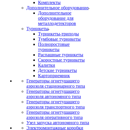
Комплекты
Дополнительное оборудование
Дополнительное
оборудование для
металлодетекторов
Турникеты
Турникеты-триподы
Тумбовые турникеты
Полноростовые
турникеты
Распашные турникеты
Скоростные турникеты
Калитки
Детские турникеты
Картоприемник
Генераторы огнетушащего
аэрозоля стационарного типа
Генераторы огнетушащего
аэрозоля автономного типа
Генераторы огнетушащего
аэрозоля транспортного типа
Генераторы огнетушащего
аэрозоля оперативного типа
Узел запуска автономного типа
Электромонтажные коробки