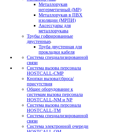
Металлорукав
негерметичный (МР)
Металлорукав в ПВХ
изоляции (МРПИ)
Аксессуары для
металлорукава
Трубы гофрированные
двустенные
Труба двустенная для
прокладки кабеля
Система специализированной
связи
Cистема вызова персонала
HOSTCALL-CMP
Кнопки вызова/сброса/
присутствия
Общее оборудование к
системам вызова персонала
HOSTCALL-NM и NP
Система вызова персонала
HOSTCALL-TM
Система специализированной
связи
Система электронной очереди
HOSTCALL-QM