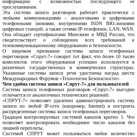
информацию с возможностью последующего ее
прослушивания.
Эта система записи разговоров работает практически с
любыми коммуникациями – аналоговыми и цифровыми
телефонными линиями, внутренними ISDN BRI-линиями
цифровых станций, а также сетями IP-телефонии, LAN, WAN.
Она обладает сертификатами Минсвязи и МВД России, что
свидетельствует о соблюдении всех требований к
телекоммуникационному оборудованию и безопасности.
О широком признании системы записи телефонных
переговоров «Спрут-7» говорит тот факт, что более 10 тысяч
комплектов этого оборудования успешно используется в
различных государственных и коммерческих структурах.
Указанные системы записи речи удостоены наград шести
Международных Форумов «Технологии Безопасности».
Чем удобна система записи «Спрут-7» для пользователей
Система записи телефонных разговоров «Спрут-7» выгодно
отличается от аналогичных технических решений:
«СПРУТ-7» позволяет удаленно администрировать систему
записи по любой IP-сети (например, Internet) и построить
распределенные системы записи телефонных переговоров.
Градация контролируемых системой каналов кратно 1. Что
позволяет контролировать необходимое число каналов без
лишней переплаты.
Системой СПРУТ может пользоваться любое количество