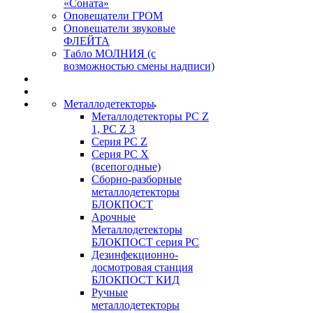
«Соната»
Оповещатели ГРОМ
Оповещатели звуковые
ФЛЕЙТА
Табло МОЛНИЯ (с
возможностью смены надписи)
Металлодетекторы
Металлодетекторы РС Z
1, PC Z 3
Серия РС Z
Серия РС X
(всепогодные)
Сборно-разборные
металлодетекторы
БЛОКПОСТ
Арочные
Металлодетекторы
БЛОКПОСТ серия РС
Дезинфекционно-
досмотровая станция
БЛОКПОСТ КИД
Ручные
металлодетекторы