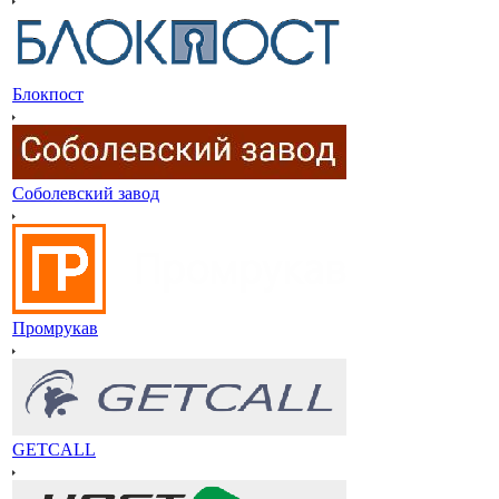
Блокпост
Соболевский завод
Промрукав
GETCALL