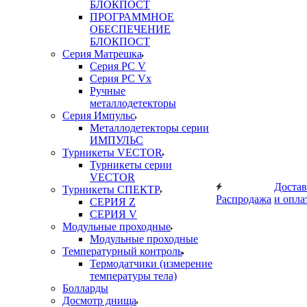
БЛОКПОСТ
ПРОГРАММНОЕ
ОБЕСПЕЧЕНИЕ
БЛОКПОСТ
Серия Матрешка
Серия PC V
Серия PC Vx
Ручные
металлодетекторы
Серия Импульс
Металлодетекторы серии
ИМПУЛЬС
Турникеты VECTOR
Турникеты серии
VECTOR
Достав
Турникеты СПЕКТР
Распродажа
и опла
СЕРИЯ Z
СЕРИЯ V
Модульные проходные
Модульные проходные
Температурный контроль
Термодатчики (измерение
температуры тела)
Болларды
Досмотр днища