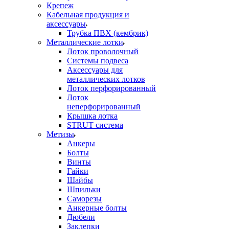
Крепеж
Кабельная продукция и
аксессуары
Трубка ПВХ (кембрик)
Металлические лотки
Лоток проволочный
Системы подвеса
Аксессуары для
металлических лотков
Лоток перфорированный
Лоток
неперфорированный
Крышка лотка
STRUT система
Метизы
Анкеры
Болты
Винты
Гайки
Шайбы
Шпильки
Саморезы
Анкерные болты
Дюбели
Заклепки