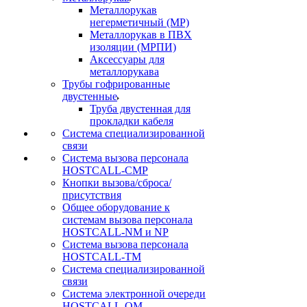
Металлорукав
негерметичный (МР)
Металлорукав в ПВХ
изоляции (МРПИ)
Аксессуары для
металлорукава
Трубы гофрированные
двустенные
Труба двустенная для
прокладки кабеля
Система специализированной
связи
Cистема вызова персонала
HOSTCALL-CMP
Кнопки вызова/сброса/
присутствия
Общее оборудование к
системам вызова персонала
HOSTCALL-NM и NP
Система вызова персонала
HOSTCALL-TM
Система специализированной
связи
Система электронной очереди
HOSTCALL-QM