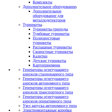
Комплекты
Дополнительное оборудование
Дополнительное
оборудование для
металлодетекторов
Турникеты
Турникеты-триподы
Тумбовые турникеты
Полноростовые
турникеты
Распашные турникеты
Скоростные турникеты
Калитки
Детские турникеты
Картоприемник
Генераторы огнетушащего
аэрозоля стационарного типа
Генераторы огнетушащего
аэрозоля автономного типа
Генераторы огнетушащего
аэрозоля транспортного типа
Генераторы огнетушащего
аэрозоля оперативного типа
Узел запуска автономного типа
Электромонтажные коробки