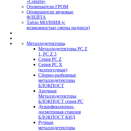
«Соната»
Оповещатели ГРОМ
Оповещатели звуковые
ФЛЕЙТА
Табло МОЛНИЯ (с
возможностью смены надписи)
Металлодетекторы
Металлодетекторы РС Z
1, PC Z 3
Серия РС Z
Серия РС X
(всепогодные)
Сборно-разборные
металлодетекторы
БЛОКПОСТ
Арочные
Металлодетекторы
БЛОКПОСТ серия РС
Дезинфекционно-
досмотровая станция
БЛОКПОСТ КИД
Ручные
металлодетекторы