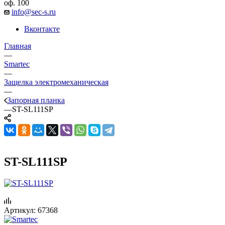
оф. 100
info@sec-s.ru
Вконтакте
Главная
—
Smartec
—
Защелка электромеханическая
—
Запорная планка
—
ST-SL111SP
ST-SL111SP
Артикул:
67368