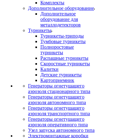
Комплекты
Дополнительное оборудование
Дополнительное
оборудование для
металлодетекторов
Турникеты
Турникеты-триподы
Тумбовые турникеты
Полноростовые
турникеты
Распашные турникеты
Скоростные турникеты
Калитки
Детские турникеты
Картоприемник
Генераторы огнетушащего
аэрозоля стационарного типа
Генераторы огнетушащего
аэрозоля автономного типа
Генераторы огнетушащего
аэрозоля транспортного типа
Генераторы огнетушащего
аэрозоля оперативного типа
Узел запуска автономного типа
Электромонтажные коробки