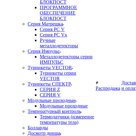
БЛОКПОСТ
ПРОГРАММНОЕ
ОБЕСПЕЧЕНИЕ
БЛОКПОСТ
Серия Матрешка
Серия PC V
Серия PC Vx
Ручные
металлодетекторы
Серия Импульс
Металлодетекторы серии
ИМПУЛЬС
Турникеты VECTOR
Турникеты серии
VECTOR
Достав
Турникеты СПЕКТР
Распродажа
и опла
СЕРИЯ Z
СЕРИЯ V
Модульные проходные
Модульные проходные
Температурный контроль
Термодатчики (измерение
температуры тела)
Болларды
Досмотр днища