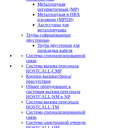
Металлорукав
негерметичный (МР)
Металлорукав в ПВХ
изоляции (МРПИ)
Аксессуары для
металлорукава
Трубы гофрированные
двустенные
Труба двустенная для
прокладки кабеля
Система специализированной
связи
Cистема вызова персонала
HOSTCALL-CMP
Кнопки вызова/сброса/
присутствия
Общее оборудование к
системам вызова персонала
HOSTCALL-NM и NP
Система вызова персонала
HOSTCALL-TM
Система специализированной
связи
Система электронной очереди
HOSTCALL-QM