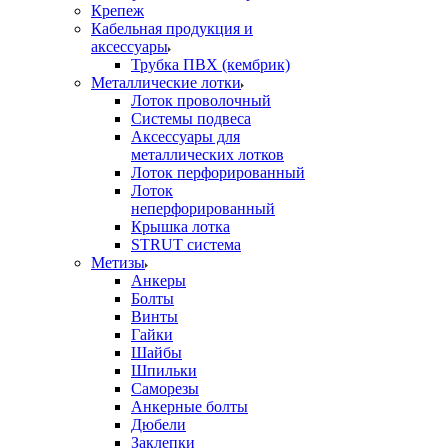
Крепеж
Кабельная продукция и
аксессуары
Трубка ПВХ (кембрик)
Металлические лотки
Лоток проволочный
Системы подвеса
Аксессуары для
металлических лотков
Лоток перфорированный
Лоток
неперфорированный
Крышка лотка
STRUT система
Метизы
Анкеры
Болты
Винты
Гайки
Шайбы
Шпильки
Саморезы
Анкерные болты
Дюбели
Заклепки