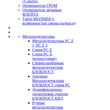
«Соната»
Оповещатели ГРОМ
Оповещатели звуковые
ФЛЕЙТА
Табло МОЛНИЯ (с
возможностью смены надписи)
Металлодетекторы
Металлодетекторы РС Z
1, PC Z 3
Серия РС Z
Серия РС X
(всепогодные)
Сборно-разборные
металлодетекторы
БЛОКПОСТ
Арочные
Металлодетекторы
БЛОКПОСТ серия РС
Дезинфекционно-
досмотровая станция
БЛОКПОСТ КИД
Ручные
металлодетекторы