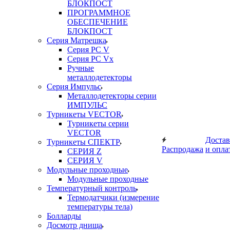
БЛОКПОСТ
ПРОГРАММНОЕ
ОБЕСПЕЧЕНИЕ
БЛОКПОСТ
Серия Матрешка
Серия PC V
Серия PC Vx
Ручные
металлодетекторы
Серия Импульс
Металлодетекторы серии
ИМПУЛЬС
Турникеты VECTOR
Турникеты серии
VECTOR
Достав
Турникеты СПЕКТР
Распродажа
и опла
СЕРИЯ Z
СЕРИЯ V
Модульные проходные
Модульные проходные
Температурный контроль
Термодатчики (измерение
температуры тела)
Болларды
Досмотр днища