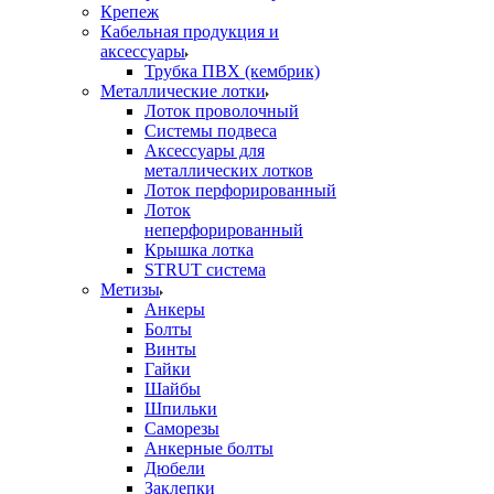
Крепеж
Кабельная продукция и
аксессуары
Трубка ПВХ (кембрик)
Металлические лотки
Лоток проволочный
Системы подвеса
Аксессуары для
металлических лотков
Лоток перфорированный
Лоток
неперфорированный
Крышка лотка
STRUT система
Метизы
Анкеры
Болты
Винты
Гайки
Шайбы
Шпильки
Саморезы
Анкерные болты
Дюбели
Заклепки