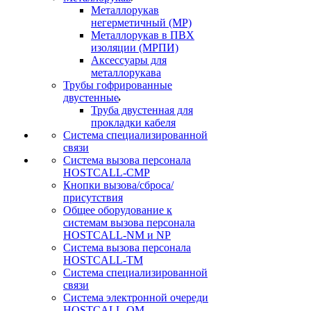
Металлорукав
негерметичный (МР)
Металлорукав в ПВХ
изоляции (МРПИ)
Аксессуары для
металлорукава
Трубы гофрированные
двустенные
Труба двустенная для
прокладки кабеля
Система специализированной
связи
Cистема вызова персонала
HOSTCALL-CMP
Кнопки вызова/сброса/
присутствия
Общее оборудование к
системам вызова персонала
HOSTCALL-NM и NP
Система вызова персонала
HOSTCALL-TM
Система специализированной
связи
Система электронной очереди
HOSTCALL-QM