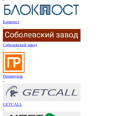
Блокпост
Соболевский завод
Промрукав
GETCALL