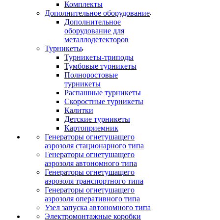
Комплекты
Дополнительное оборудование
Дополнительное
оборудование для
металлодетекторов
Турникеты
Турникеты-триподы
Тумбовые турникеты
Полноростовые
турникеты
Распашные турникеты
Скоростные турникеты
Калитки
Детские турникеты
Картоприемник
Генераторы огнетушащего
аэрозоля стационарного типа
Генераторы огнетушащего
аэрозоля автономного типа
Генераторы огнетушащего
аэрозоля транспортного типа
Генераторы огнетушащего
аэрозоля оперативного типа
Узел запуска автономного типа
Электромонтажные коробки