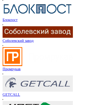
Блокпост
Соболевский завод
Промрукав
GETCALL