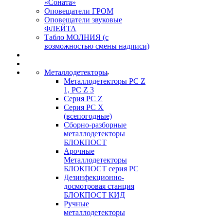
«Соната»
Оповещатели ГРОМ
Оповещатели звуковые
ФЛЕЙТА
Табло МОЛНИЯ (с
возможностью смены надписи)
Металлодетекторы
Металлодетекторы РС Z
1, PC Z 3
Серия РС Z
Серия РС X
(всепогодные)
Сборно-разборные
металлодетекторы
БЛОКПОСТ
Арочные
Металлодетекторы
БЛОКПОСТ серия РС
Дезинфекционно-
досмотровая станция
БЛОКПОСТ КИД
Ручные
металлодетекторы