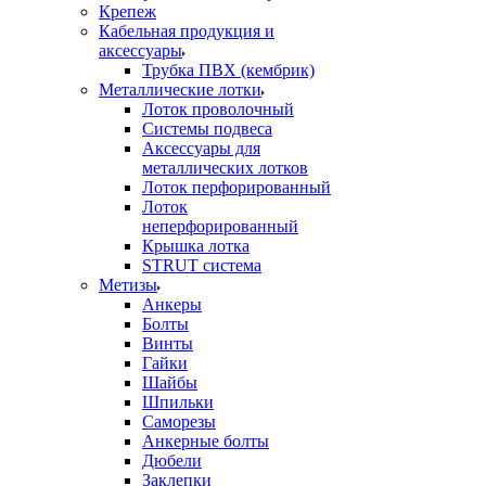
Крепеж
Кабельная продукция и
аксессуары
Трубка ПВХ (кембрик)
Металлические лотки
Лоток проволочный
Системы подвеса
Аксессуары для
металлических лотков
Лоток перфорированный
Лоток
неперфорированный
Крышка лотка
STRUT система
Метизы
Анкеры
Болты
Винты
Гайки
Шайбы
Шпильки
Саморезы
Анкерные болты
Дюбели
Заклепки