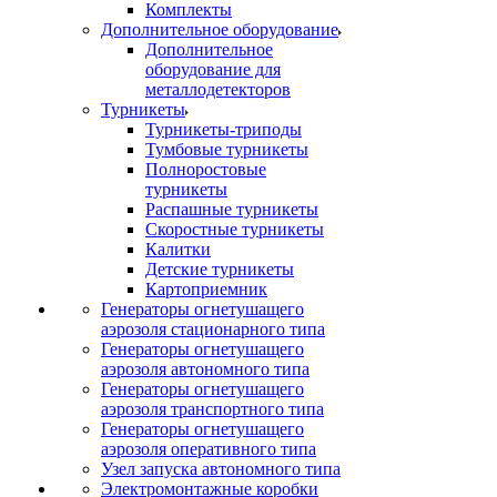
Комплекты
Дополнительное оборудование
Дополнительное
оборудование для
металлодетекторов
Турникеты
Турникеты-триподы
Тумбовые турникеты
Полноростовые
турникеты
Распашные турникеты
Скоростные турникеты
Калитки
Детские турникеты
Картоприемник
Генераторы огнетушащего
аэрозоля стационарного типа
Генераторы огнетушащего
аэрозоля автономного типа
Генераторы огнетушащего
аэрозоля транспортного типа
Генераторы огнетушащего
аэрозоля оперативного типа
Узел запуска автономного типа
Электромонтажные коробки