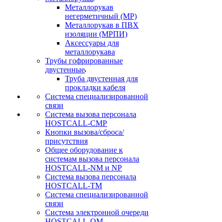
Металлорукав
негерметичный (МР)
Металлорукав в ПВХ
изоляции (МРПИ)
Аксессуары для
металлорукава
Трубы гофрированные
двустенные
Труба двустенная для
прокладки кабеля
Система специализированной
связи
Cистема вызова персонала
HOSTCALL-CMP
Кнопки вызова/сброса/
присутствия
Общее оборудование к
системам вызова персонала
HOSTCALL-NM и NP
Система вызова персонала
HOSTCALL-TM
Система специализированной
связи
Система электронной очереди
HOSTCALL-QM