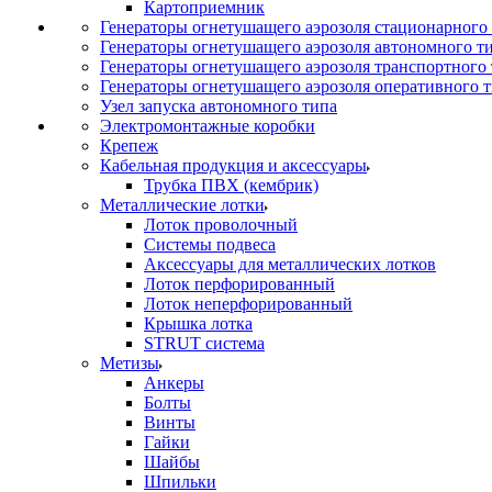
Картоприемник
Генераторы огнетушащего аэрозоля стационарного
Генераторы огнетушащего аэрозоля автономного т
Генераторы огнетушащего аэрозоля транспортного
Генераторы огнетушащего аэрозоля оперативного 
Узел запуска автономного типа
Электромонтажные коробки
Крепеж
Кабельная продукция и аксессуары
Трубка ПВХ (кембрик)
Металлические лотки
Лоток проволочный
Системы подвеса
Аксессуары для металлических лотков
Лоток перфорированный
Лоток неперфорированный
Крышка лотка
STRUT система
Метизы
Анкеры
Болты
Винты
Гайки
Шайбы
Шпильки