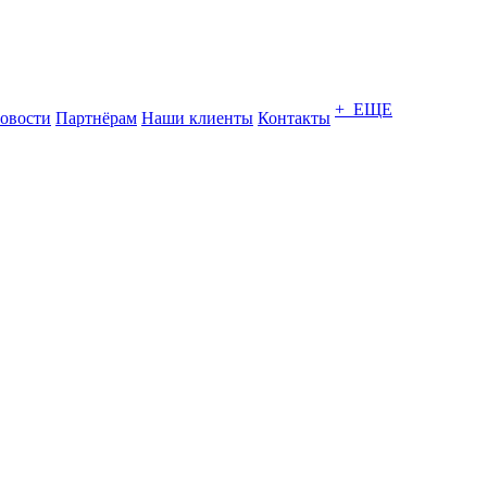
+ ЕЩЕ
овости
Партнёрам
Наши клиенты
Контакты