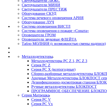
Светоуказатели ЛЮКС
Светоуказатели МИНИ
Светоуказатели ПРЕСТИЖ
Оборудование СКУД
Система речевого оповещения АРИЯ
Оборудование ЛУЧ
Система оповещения ВИСТЛ
Система оповещения о пожаре «Соната»
Оповещатели ГРОМ
Оповещатели звуковые ФЛЕЙТА
Табло МОЛНИЯ (с возможностью смены надписи)
Металлодетекторы
Металлодетекторы РС Z 1, PC Z 3
Серия РС Z
Серия РС X (всепогодные)
Сборно-разборные металлодетекторы БЛО
Арочные Металлодетекторы БЛОКПОСТ сер
Дезинфекционно-досмотровая станция БЛ
Ручные металлодетекторы БЛОКПОСТ
ПРОГРАММНОЕ ОБЕСПЕЧЕНИЕ БЛОКПО
Серия Матрешка
Серия PC V
Серия PC Vx