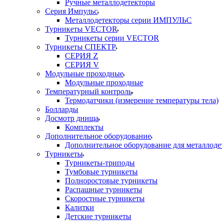
Ручные металлодетекторы
Серия Импульс
Металлодетекторы серии ИМПУЛЬС
Турникеты VECTOR
Турникеты серии VECTOR
Турникеты СПЕКТР
СЕРИЯ Z
СЕРИЯ V
Модульные проходные
Модульные проходные
Температурный контроль
Термодатчики (измерение температуры тела)
Болларды
Досмотр днища
Комплекты
Дополнительное оборудование
Дополнительное оборудование для металлоде
Турникеты
Турникеты-триподы
Тумбовые турникеты
Полноростовые турникеты
Распашные турникеты
Скоростные турникеты
Калитки
Детские турникеты