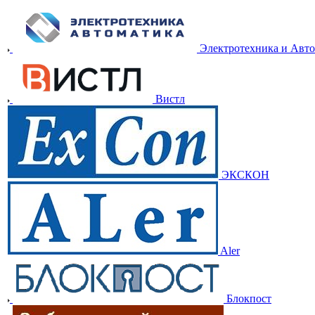
Электротехника и Авт
Вистл
ЭКСКОН
Aler
Блокпост