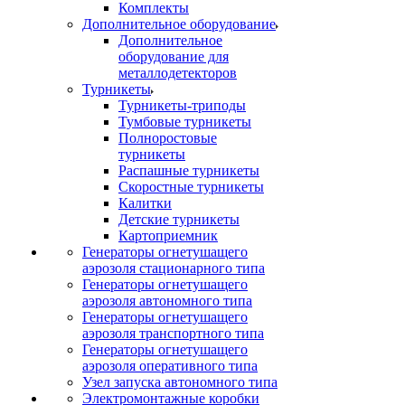
Комплекты
Дополнительное оборудование
Дополнительное
оборудование для
металлодетекторов
Турникеты
Турникеты-триподы
Тумбовые турникеты
Полноростовые
турникеты
Распашные турникеты
Скоростные турникеты
Калитки
Детские турникеты
Картоприемник
Генераторы огнетушащего
аэрозоля стационарного типа
Генераторы огнетушащего
аэрозоля автономного типа
Генераторы огнетушащего
аэрозоля транспортного типа
Генераторы огнетушащего
аэрозоля оперативного типа
Узел запуска автономного типа
Электромонтажные коробки