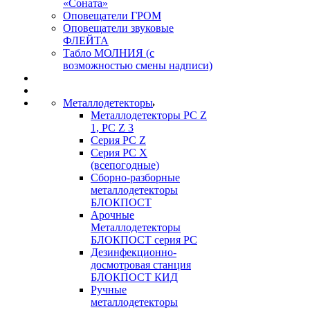
«Соната»
Оповещатели ГРОМ
Оповещатели звуковые
ФЛЕЙТА
Табло МОЛНИЯ (с
возможностью смены надписи)
Металлодетекторы
Металлодетекторы РС Z
1, PC Z 3
Серия РС Z
Серия РС X
(всепогодные)
Сборно-разборные
металлодетекторы
БЛОКПОСТ
Арочные
Металлодетекторы
БЛОКПОСТ серия РС
Дезинфекционно-
досмотровая станция
БЛОКПОСТ КИД
Ручные
металлодетекторы