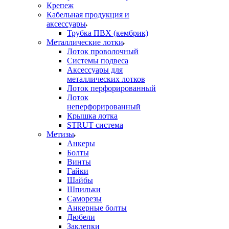
Крепеж
Кабельная продукция и
аксессуары
Трубка ПВХ (кембрик)
Металлические лотки
Лоток проволочный
Системы подвеса
Аксессуары для
металлических лотков
Лоток перфорированный
Лоток
неперфорированный
Крышка лотка
STRUT система
Метизы
Анкеры
Болты
Винты
Гайки
Шайбы
Шпильки
Саморезы
Анкерные болты
Дюбели
Заклепки