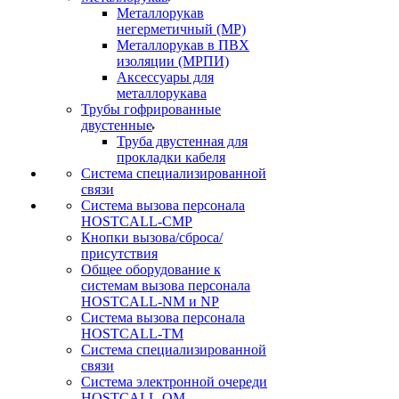
Металлорукав
негерметичный (МР)
Металлорукав в ПВХ
изоляции (МРПИ)
Аксессуары для
металлорукава
Трубы гофрированные
двустенные
Труба двустенная для
прокладки кабеля
Система специализированной
связи
Cистема вызова персонала
HOSTCALL-CMP
Кнопки вызова/сброса/
присутствия
Общее оборудование к
системам вызова персонала
HOSTCALL-NM и NP
Система вызова персонала
HOSTCALL-TM
Система специализированной
связи
Система электронной очереди
HOSTCALL-QM