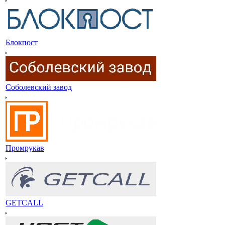
Блокпост
Соболевский завод
Промрукав
GETCALL