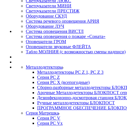
Светоуказатели ЛЮКС
Светоуказатели МИНИ
Светоуказатели ПРЕСТИЖ
Оборудование СКУД
Система речевого оповещения АРИЯ
Оборудование ЛУЧ
Система оповещения ВИСТЛ
Система оповещения о пожаре «Соната»
Оповещатели ГРОМ
Оповещатели звуковые ФЛЕЙТА
Табло МОЛНИЯ (с возможностью смены надписи)
Металлодетекторы
Металлодетекторы РС Z 1, PC Z 3
Серия РС Z
Серия РС X (всепогодные)
Сборно-разборные металлодетекторы БЛО
Арочные Металлодетекторы БЛОКПОСТ сер
Дезинфекционно-досмотровая станция БЛ
Ручные металлодетекторы БЛОКПОСТ
ПРОГРАММНОЕ ОБЕСПЕЧЕНИЕ БЛОКПО
Серия Матрешка
Серия PC V
Серия PC Vx