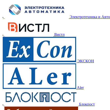
Электротехника и Авт
Вистл
ЭКСКОН
Aler
Блокпост