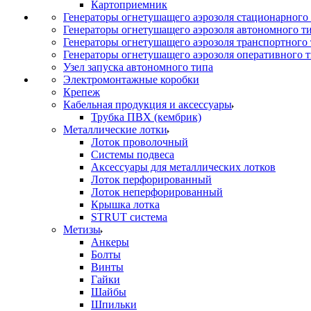
Картоприемник
Генераторы огнетушащего аэрозоля стационарного
Генераторы огнетушащего аэрозоля автономного т
Генераторы огнетушащего аэрозоля транспортного
Генераторы огнетушащего аэрозоля оперативного 
Узел запуска автономного типа
Электромонтажные коробки
Крепеж
Кабельная продукция и аксессуары
Трубка ПВХ (кембрик)
Металлические лотки
Лоток проволочный
Системы подвеса
Аксессуары для металлических лотков
Лоток перфорированный
Лоток неперфорированный
Крышка лотка
STRUT система
Метизы
Анкеры
Болты
Винты
Гайки
Шайбы
Шпильки