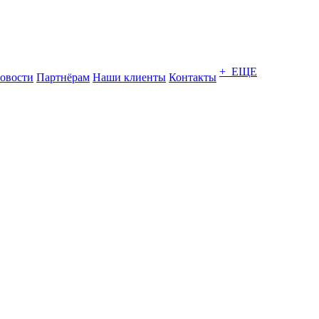
+ ЕЩЕ
овости
Партнёрам
Наши клиенты
Контакты