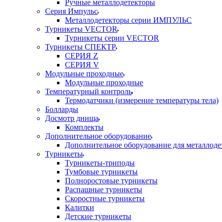
Ручные металлодетекторы
Серия Импульс
Металлодетекторы серии ИМПУЛЬС
Турникеты VECTOR
Турникеты серии VECTOR
Турникеты СПЕКТР
СЕРИЯ Z
СЕРИЯ V
Модульные проходные
Модульные проходные
Температурный контроль
Термодатчики (измерение температуры тела)
Болларды
Досмотр днища
Комплекты
Дополнительное оборудование
Дополнительное оборудование для металлоде
Турникеты
Турникеты-триподы
Тумбовые турникеты
Полноростовые турникеты
Распашные турникеты
Скоростные турникеты
Калитки
Детские турникеты