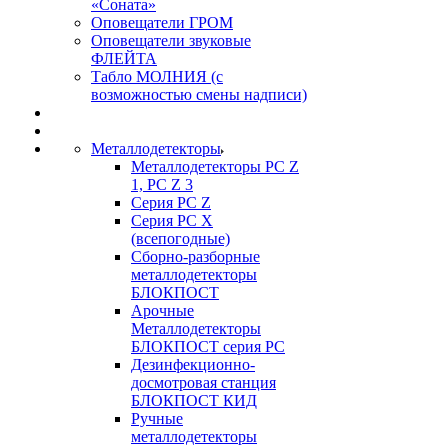
«Соната»
Оповещатели ГРОМ
Оповещатели звуковые
ФЛЕЙТА
Табло МОЛНИЯ (с
возможностью смены надписи)
Металлодетекторы
Металлодетекторы РС Z
1, PC Z 3
Серия РС Z
Серия РС X
(всепогодные)
Сборно-разборные
металлодетекторы
БЛОКПОСТ
Арочные
Металлодетекторы
БЛОКПОСТ серия РС
Дезинфекционно-
досмотровая станция
БЛОКПОСТ КИД
Ручные
металлодетекторы