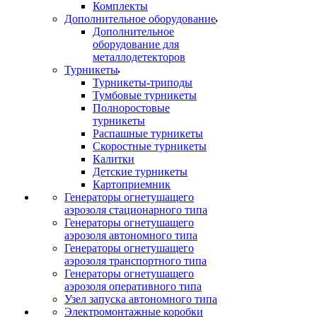
Комплекты
Дополнительное оборудование
Дополнительное
оборудование для
металлодетекторов
Турникеты
Турникеты-триподы
Тумбовые турникеты
Полноростовые
турникеты
Распашные турникеты
Скоростные турникеты
Калитки
Детские турникеты
Картоприемник
Генераторы огнетушащего
аэрозоля стационарного типа
Генераторы огнетушащего
аэрозоля автономного типа
Генераторы огнетушащего
аэрозоля транспортного типа
Генераторы огнетушащего
аэрозоля оперативного типа
Узел запуска автономного типа
Электромонтажные коробки