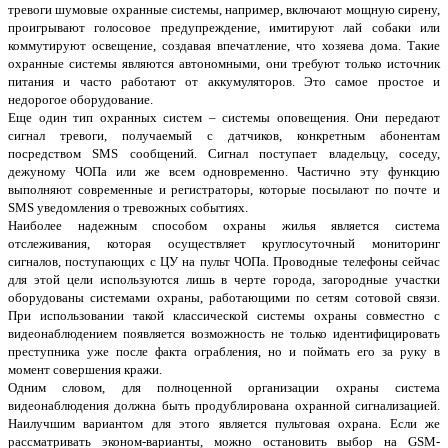
тревоги шумовые охранные системы, например, включают мощную сирену,
проигрывают голосовое предупреждение, имитируют лай собаки или
коммутируют освещение, создавая впечатление, что хозяева дома. Такие
охранные системы являются автономными, они требуют только источник
питания и часто работают от аккумуляторов. Это самое простое и
недорогое оборудование.
Еще один тип охранных систем – системы оповещения. Они передают
сигнал тревоги, получаемый с датчиков, конкретным абонентам
посредством SMS сообщений. Сигнал поступает владельцу, соседу,
дежуному ЧОПа или же всем одновременно. Частично эту функцию
выполняют современные и регистраторы, которые посылают по почте и
SMS уведомления о тревожных событиях.
Наиболее надежным способом охраны жилья является система
отслеживания, которая осуществляет круглосуточный мониторинг
сигналов, поступающих с ЦУ на пульт ЧОПа. Проводные телефоны сейчас
для этой цели используются лишь в черте города, загородные участки
оборудованы системами охраны, работающими по сетям сотовой связи.
При использовании такой классической системы охраны совместно с
видеонаблюдением появляется возможность не только идентифицировать
преступника уже после факта ограбления, но и поймать его за руку в
момент совершения кражи.
Одним словом, для полноценной организации охраны система
видеонаблюдения должна быть продублирована охранной сигнализацией.
Наилучшим вариантом для этого является пультовая охрана. Если же
рассматривать эконом-варианты, можно остановить выбор на GSM-