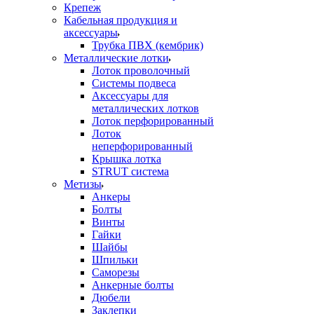
Крепеж
Кабельная продукция и
аксессуары
Трубка ПВХ (кембрик)
Металлические лотки
Лоток проволочный
Системы подвеса
Аксессуары для
металлических лотков
Лоток перфорированный
Лоток
неперфорированный
Крышка лотка
STRUT система
Метизы
Анкеры
Болты
Винты
Гайки
Шайбы
Шпильки
Саморезы
Анкерные болты
Дюбели
Заклепки