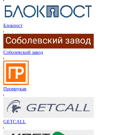
Блокпост
Соболевский завод
Промрукав
GETCALL