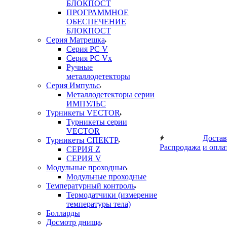
БЛОКПОСТ
ПРОГРАММНОЕ
ОБЕСПЕЧЕНИЕ
БЛОКПОСТ
Серия Матрешка
Серия PC V
Серия PC Vx
Ручные
металлодетекторы
Серия Импульс
Металлодетекторы серии
ИМПУЛЬС
Турникеты VECTOR
Турникеты серии
VECTOR
Достав
Турникеты СПЕКТР
Распродажа
и опла
СЕРИЯ Z
СЕРИЯ V
Модульные проходные
Модульные проходные
Температурный контроль
Термодатчики (измерение
температуры тела)
Болларды
Досмотр днища