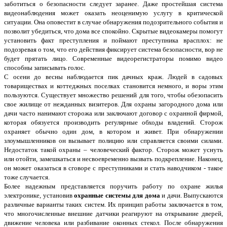
заботиться о безопасности следует заранее. Даже простейшая система
видеонаблюдения может оказать неоценимую услугу в критической
ситуации. Она оповестит в случае обнаружения подозрительного события и
позволит убедиться, что дома все спокойно. Скрытые видеокамеры помогут
установить факт преступления и поймают преступника врасплох: не
подозревая о том, что его действия фиксирует система безопасности, вор не
будет прятать лицо. Современные видеорегистраторы помимо видео
способны записывать голос.
С осени до весны наблюдается пик дачных краж. Людей в садовых
товариществах и коттеджных поселках становится немного, и воры этим
пользуются. Существует множество решений для того, чтобы обезопасить
свое жилище от нежданных визитеров. Для охраны загородного дома или
дачи часто нанимают сторожа или заключают договор с охранной фирмой,
которая обязуется производить регулярные обходы владений. Сторож
охраняет обычно один дом, в котором и живет. При обнаружении
злоумышленников он вызывает полицию или справляется своими силами.
Недостаток такой охраны – человеческий фактор. Сторож может уснуть
или отойти, замешкаться и несвоевременно вызвать подкрепление. Наконец,
он может оказаться в сговоре с преступниками и стать наводчиком - такое
тоже случается.
Более надежным представляется поручить работу по охране жилья
электронике, установив
охранные системы для дома
и дачи. Выпускаются
различные варианты таких систем. Их принцип работы заключается в том,
что многочисленные внешние датчики реагируют на открывание дверей,
движение человека или разбивание оконных стекол. После обнаружения