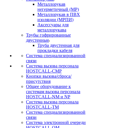
Металлорукав
негерметичный (МР)
Металлорукав в ПВХ
изоляции (МРПИ)
Аксессуары для
металлорукава
Трубы гофрированные
двустенные
Труба двустенная для
прокладки кабеля
Система специализированной
связи
Cистема вызова персонала
HOSTCALL-CMP
Кнопки вызова/сброса/
присутствия
Общее оборудование к
системам вызова персонала
HOSTCALL-NM и NP
Система вызова персонала
HOSTCALL-TM
Система специализированной
связи
Система электронной очереди
HOSTCALL-QM