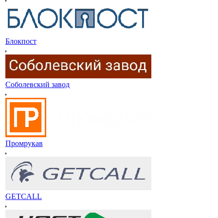
Блокпост
Соболевский завод
Промрукав
GETCALL