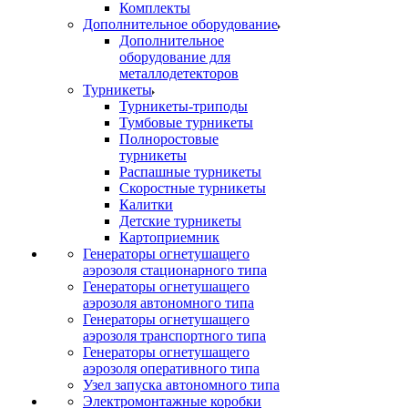
Комплекты
Дополнительное оборудование
Дополнительное
оборудование для
металлодетекторов
Турникеты
Турникеты-триподы
Тумбовые турникеты
Полноростовые
турникеты
Распашные турникеты
Скоростные турникеты
Калитки
Детские турникеты
Картоприемник
Генераторы огнетушащего
аэрозоля стационарного типа
Генераторы огнетушащего
аэрозоля автономного типа
Генераторы огнетушащего
аэрозоля транспортного типа
Генераторы огнетушащего
аэрозоля оперативного типа
Узел запуска автономного типа
Электромонтажные коробки