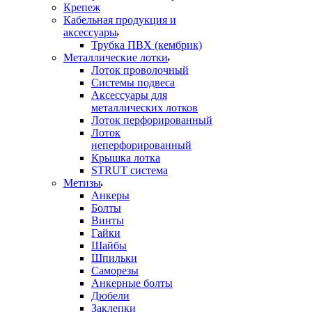
Крепеж
Кабельная продукция и
аксессуары
Трубка ПВХ (кембрик)
Металлические лотки
Лоток проволочный
Системы подвеса
Аксессуары для
металлических лотков
Лоток перфорированный
Лоток
неперфорированный
Крышка лотка
STRUT система
Метизы
Анкеры
Болты
Винты
Гайки
Шайбы
Шпильки
Саморезы
Анкерные болты
Дюбели
Заклепки