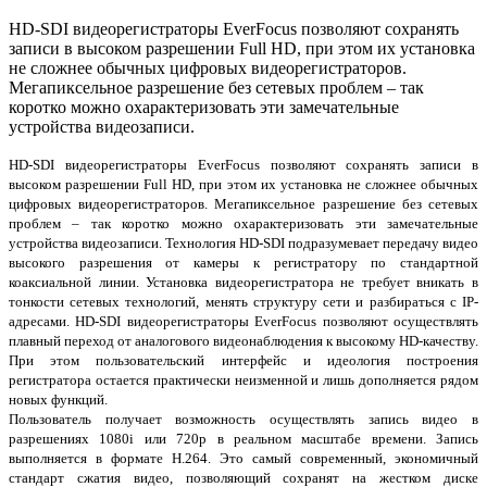
HD-SDI видеорегистраторы EverFocus позволяют сохранять
записи в высоком разрешении Full HD, при этом их установка
не сложнее обычных цифровых видеорегистраторов.
Мегапиксельное разрешение без сетевых проблем – так
коротко можно охарактеризовать эти замечательные
устройства видеозаписи.
HD-SDI видеорегистраторы EverFocus позволяют сохранять записи в
высоком разрешении Full HD, при этом их установка не сложнее обычных
цифровых видеорегистраторов. Мегапиксельное разрешение без сетевых
проблем – так коротко можно охарактеризовать эти замечательные
устройства видеозаписи. Технология HD-SDI подразумевает передачу видео
высокого разрешения от камеры к регистратору по стандартной
коаксиальной линии. Установка видеорегистратора не требует вникать в
тонкости сетевых технологий, менять структуру сети и разбираться с IP-
адресами. HD-SDI видеорегистраторы EverFocus позволяют осуществлять
плавный переход от аналогового видеонаблюдения к высокому HD-качеству.
При этом пользовательский интерфейс и идеология построения
регистратора остается практически неизменной и лишь дополняется рядом
новых функций.
Пользователь получает возможность осуществлять запись видео в
разрешениях 1080i или 720p в реальном масштабе времени. Запись
выполняется в формате H.264. Это самый современный, экономичный
стандарт сжатия видео, позволяющий сохранят на жестком диске