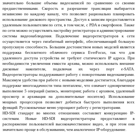
значительно большие объемы видеозаписей по сравнению со своими
предшественниками. Скорость и разрешение трансляции выбирается
независимо по каждому каналу, что позволяет рационально планировать
использование дискового пространства. Доступ к записям предоставляется
удаленным пользователям по сети, в том числе, с PDA и смартфонов. Также
по сети можно осуществлять настройку регистратора и администрирование
системы видеонаблюдения. Подключение видеорегистраторов к сети
осуществляется через гигабитный интерфейс, обеспечивающий большую
пропускную способность. Большим достоинством новых моделей является
поддержка бесплатного облачного сервиса EverFocus, так что для
удаленного доступа устройства не требуют статического IP адреса. При
необходимости увеличения емкости архива, можно использовать внешние
дисковые накопители, подключая их через порт e-SATA.
Видеорегистраторы поддерживают работу с поворотными видеокамерами.
Максимум удобства при работе с новыми моделями достигается, благодаря
поддержке многозадачности типа пентаплекс, что означает одновременное
выполнение 5 операций (запись, мониторинг, работа с архивом, удаленный
просмотр и архивация на дополнительные носители). Использование
мощных процессоров позволяет добиться быстрого выполнения всех
функций. Русскоязычные меню упрощают работу с регистраторами.
HD-SDI стандарт во многих отношениях составляет конкуренцию IP-
системам. Новые HD-SDI видеорегистраторы предоставляют в
распоряжение пользователей высококачественное видео, и при этом они
значительно проще в обслуживании, чем аналогичное IP-оборудование.