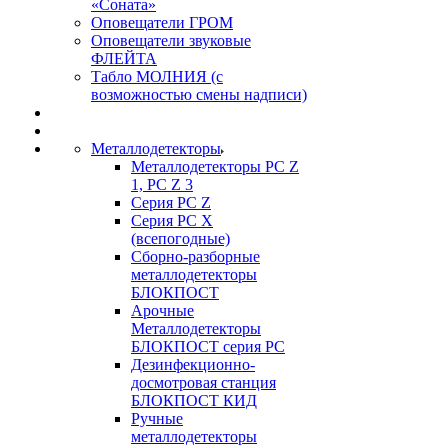
«Соната»
Оповещатели ГРОМ
Оповещатели звуковые
ФЛЕЙТА
Табло МОЛНИЯ (с
возможностью смены надписи)
Металлодетекторы
Металлодетекторы РС Z
1, PC Z 3
Серия РС Z
Серия РС X
(всепогодные)
Сборно-разборные
металлодетекторы
БЛОКПОСТ
Арочные
Металлодетекторы
БЛОКПОСТ серия РС
Дезинфекционно-
досмотровая станция
БЛОКПОСТ КИД
Ручные
металлодетекторы