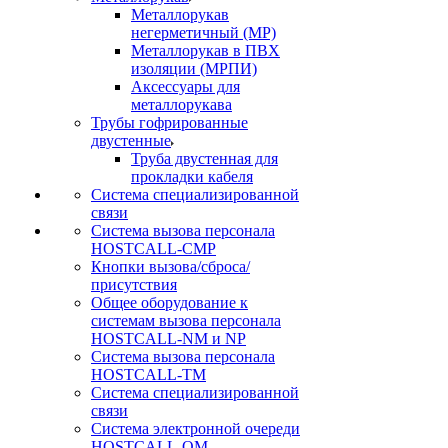
Металлорукав
негерметичный (МР)
Металлорукав в ПВХ
изоляции (МРПИ)
Аксессуары для
металлорукава
Трубы гофрированные
двустенные
Труба двустенная для
прокладки кабеля
Система специализированной
связи
Cистема вызова персонала
HOSTCALL-CMP
Кнопки вызова/сброса/
присутствия
Общее оборудование к
системам вызова персонала
HOSTCALL-NM и NP
Система вызова персонала
HOSTCALL-TM
Система специализированной
связи
Система электронной очереди
HOSTCALL-QM