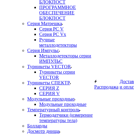
БЛОКПОСТ
ПРОГРАММНОЕ
ОБЕСПЕЧЕНИЕ
БЛОКПОСТ
Серия Матрешка
Серия PC V
Серия PC Vx
Ручные
металлодетекторы
Серия Импульс
Металлодетекторы серии
ИМПУЛЬС
Турникеты VECTOR
Турникеты серии
VECTOR
Достав
Турникеты СПЕКТР
Распродажа
и опла
СЕРИЯ Z
СЕРИЯ V
Модульные проходные
Модульные проходные
Температурный контроль
Термодатчики (измерение
температуры тела)
Болларды
Досмотр днища