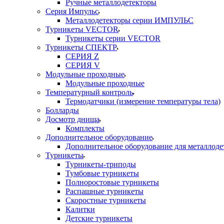
Ручные металлодетекторы
Серия Импульс
Металлодетекторы серии ИМПУЛЬС
Турникеты VECTOR
Турникеты серии VECTOR
Турникеты СПЕКТР
СЕРИЯ Z
СЕРИЯ V
Модульные проходные
Модульные проходные
Температурный контроль
Термодатчики (измерение температуры тела)
Болларды
Досмотр днища
Комплекты
Дополнительное оборудование
Дополнительное оборудование для металлоде
Турникеты
Турникеты-триподы
Тумбовые турникеты
Полноростовые турникеты
Распашные турникеты
Скоростные турникеты
Калитки
Детские турникеты