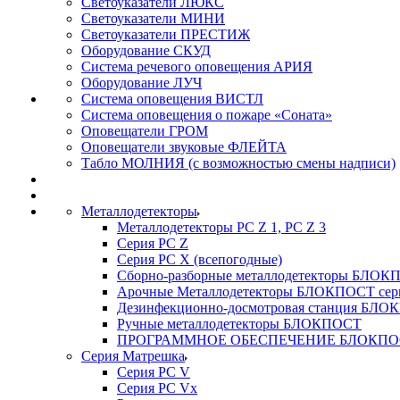
Светоуказатели ЛЮКС
Светоуказатели МИНИ
Светоуказатели ПРЕСТИЖ
Оборудование СКУД
Система речевого оповещения АРИЯ
Оборудование ЛУЧ
Система оповещения ВИСТЛ
Система оповещения о пожаре «Соната»
Оповещатели ГРОМ
Оповещатели звуковые ФЛЕЙТА
Табло МОЛНИЯ (с возможностью смены надписи)
Металлодетекторы
Металлодетекторы РС Z 1, PC Z 3
Серия РС Z
Серия РС X (всепогодные)
Сборно-разборные металлодетекторы БЛО
Арочные Металлодетекторы БЛОКПОСТ сер
Дезинфекционно-досмотровая станция БЛ
Ручные металлодетекторы БЛОКПОСТ
ПРОГРАММНОЕ ОБЕСПЕЧЕНИЕ БЛОКПО
Серия Матрешка
Серия PC V
Серия PC Vx