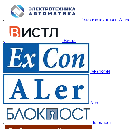
Электротехника и Авт
Вистл
ЭКСКОН
Aler
Блокпост