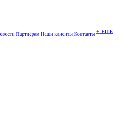
+ ЕЩЕ
овости
Партнёрам
Наши клиенты
Контакты