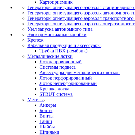
Картоприемник
Генераторы огнетушащего аэрозоля стационарного
Генераторы огнетушащего аэрозоля автономного т
Генераторы огнетушащего аэрозоля транспортного
Генераторы огнетушащего аэрозоля оперативного 
Узел запуска автономного типа
Электромонтажные коробки
Крепеж
Кабельная продукция и аксессуары
Трубка ПВХ (кембрик)
Металлические лотки
Лоток проволочный
Системы подвеса
Аксессуары для металлических лотков
Лоток перфорированный
Лоток неперфорированный
Крышка лотка
STRUT система
Метизы
Анкеры
Болты
Винты
Гайки
Шайбы
Шпильки