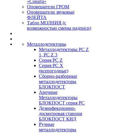
«Соната»
Оповещатели ГРОМ
Оповещатели звуковые
ФЛЕЙТА
Табло МОЛНИЯ (с
возможностью смены надписи)
Металлодетекторы
Металлодетекторы РС Z
1, PC Z 3
Серия РС Z
Серия РС X
(всепогодные)
Сборно-разборные
металлодетекторы
БЛОКПОСТ
Арочные
Металлодетекторы
БЛОКПОСТ серия РС
Дезинфекционно-
досмотровая станция
БЛОКПОСТ КИД
Ручные
металлодетекторы