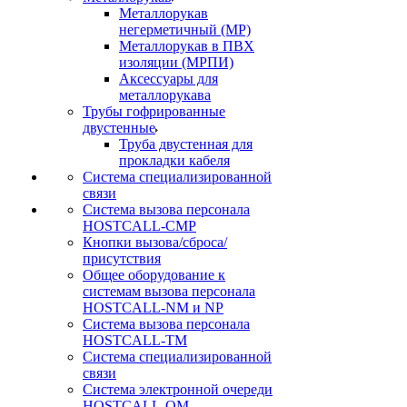
Металлорукав
негерметичный (МР)
Металлорукав в ПВХ
изоляции (МРПИ)
Аксессуары для
металлорукава
Трубы гофрированные
двустенные
Труба двустенная для
прокладки кабеля
Система специализированной
связи
Cистема вызова персонала
HOSTCALL-CMP
Кнопки вызова/сброса/
присутствия
Общее оборудование к
системам вызова персонала
HOSTCALL-NM и NP
Система вызова персонала
HOSTCALL-TM
Система специализированной
связи
Система электронной очереди
HOSTCALL-QM