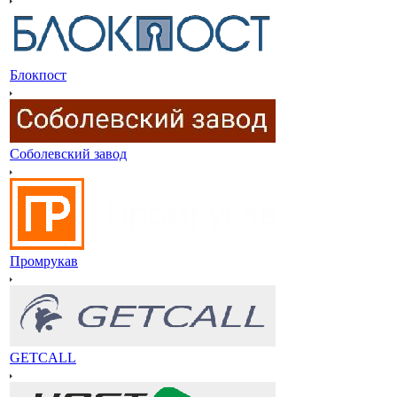
Блокпост
Соболевский завод
Промрукав
GETCALL