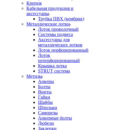
Крепеж
Кабельная продукция и
аксессуары
Трубка ПВХ (кембрик)
Металлические лотки
Лоток проволочный
Системы подвеса
Аксессуары для
металлических лотков
Лоток перфорированный
Лоток
неперфорированный
Крышка лотка
STRUT система
Метизы
Анкеры
Болты
Винты
Гайки
Шайбы
Шпильки
Саморезы
Анкерные болты
Дюбели
Заклепки