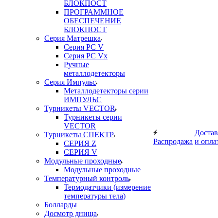
БЛОКПОСТ
ПРОГРАММНОЕ
ОБЕСПЕЧЕНИЕ
БЛОКПОСТ
Серия Матрешка
Серия PC V
Серия PC Vx
Ручные
металлодетекторы
Серия Импульс
Металлодетекторы серии
ИМПУЛЬС
Турникеты VECTOR
Турникеты серии
VECTOR
Достав
Турникеты СПЕКТР
Распродажа
и опла
СЕРИЯ Z
СЕРИЯ V
Модульные проходные
Модульные проходные
Температурный контроль
Термодатчики (измерение
температуры тела)
Болларды
Досмотр днища