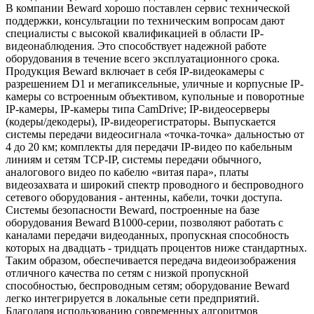
В компании Beward хорошо поставлен сервис технической
поддержки, консультации по техническим вопросам дают
специалисты с высокой квалификацией в области IP-
видеонаблюдения. Это способствует надежной работе
оборудования в течение всего эксплуатационного срока.
Продукция Beward включает в себя IP-видеокамеры с
разрешением D1 и мегапиксельные, уличные и корпусные IP-
камеры со встроенным объективом, купольные и поворотные
IP-камеры, IP-камеры типа CamDrive; IP-видеосерверы
(кодеры/декодеры), IP-видеорегистраторы. Выпускается
системы передачи видеосигнала «точка-точка» дальностью от
4 до 20 км; комплекты для передачи IP-видео по кабельным
линиям и сетям TCP-IP, системы передачи обычного,
аналогового видео по кабелю «витая пара», платы
видеозахвата и широкий спектр проводного и беспроводного
сетевого оборудования - антенны, кабели, точки доступа.
Системы безопасности Beward, построенные на базе
оборудования Beward B1000-серии, позволяют работать с
каналами передачи видеоданных, пропускная способность
которых на двадцать - тридцать процентов ниже стандартных.
Таким образом, обеспечивается передача видеоизображения
отличного качества по сетям с низкой пропускной
способностью, беспроводным сетям; оборудование Beward
легко интегрируется в локальные сети предприятий.
Благодаря использованию современных алгоритмов