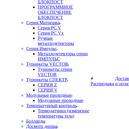
БЛОКПОСТ
ПРОГРАММНОЕ
ОБЕСПЕЧЕНИЕ
БЛОКПОСТ
Серия Матрешка
Серия PC V
Серия PC Vx
Ручные
металлодетекторы
Серия Импульс
Металлодетекторы серии
ИМПУЛЬС
Турникеты VECTOR
Турникеты серии
VECTOR
Достав
Турникеты СПЕКТР
Распродажа
и опла
СЕРИЯ Z
СЕРИЯ V
Модульные проходные
Модульные проходные
Температурный контроль
Термодатчики (измерение
температуры тела)
Болларды
Досмотр днища