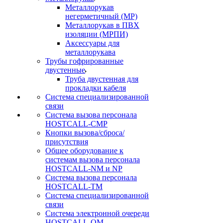
Металлорукав
негерметичный (МР)
Металлорукав в ПВХ
изоляции (МРПИ)
Аксессуары для
металлорукава
Трубы гофрированные
двустенные
Труба двустенная для
прокладки кабеля
Система специализированной
связи
Cистема вызова персонала
HOSTCALL-CMP
Кнопки вызова/сброса/
присутствия
Общее оборудование к
системам вызова персонала
HOSTCALL-NM и NP
Система вызова персонала
HOSTCALL-TM
Система специализированной
связи
Система электронной очереди
HOSTCALL-QM