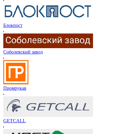
Блокпост
Соболевский завод
Промрукав
GETCALL