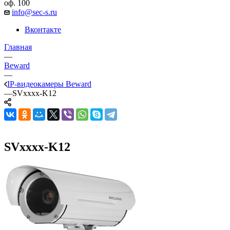
оф. 100
info@sec-s.ru
Вконтакте
Главная
—
Beward
—
IP-видеокамеры Beward
—
SVxxxx-K12
SVxxxx-K12