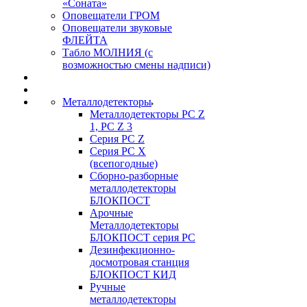
«Соната»
Оповещатели ГРОМ
Оповещатели звуковые
ФЛЕЙТА
Табло МОЛНИЯ (с
возможностью смены надписи)
Металлодетекторы
Металлодетекторы РС Z
1, PC Z 3
Серия РС Z
Серия РС X
(всепогодные)
Сборно-разборные
металлодетекторы
БЛОКПОСТ
Арочные
Металлодетекторы
БЛОКПОСТ серия РС
Дезинфекционно-
досмотровая станция
БЛОКПОСТ КИД
Ручные
металлодетекторы