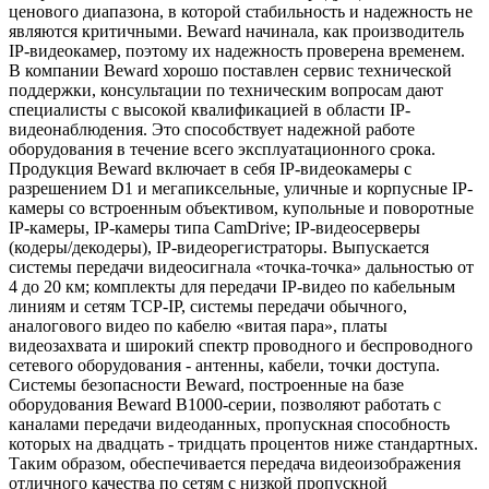
ценового диапазона, в которой стабильность и надежность не
являются критичными. Beward начинала, как производитель
IP-видеокамер, поэтому их надежность проверена временем.
В компании Beward хорошо поставлен сервис технической
поддержки, консультации по техническим вопросам дают
специалисты с высокой квалификацией в области IP-
видеонаблюдения. Это способствует надежной работе
оборудования в течение всего эксплуатационного срока.
Продукция Beward включает в себя IP-видеокамеры с
разрешением D1 и мегапиксельные, уличные и корпусные IP-
камеры со встроенным объективом, купольные и поворотные
IP-камеры, IP-камеры типа CamDrive; IP-видеосерверы
(кодеры/декодеры), IP-видеорегистраторы. Выпускается
системы передачи видеосигнала «точка-точка» дальностью от
4 до 20 км; комплекты для передачи IP-видео по кабельным
линиям и сетям TCP-IP, системы передачи обычного,
аналогового видео по кабелю «витая пара», платы
видеозахвата и широкий спектр проводного и беспроводного
сетевого оборудования - антенны, кабели, точки доступа.
Системы безопасности Beward, построенные на базе
оборудования Beward B1000-серии, позволяют работать с
каналами передачи видеоданных, пропускная способность
которых на двадцать - тридцать процентов ниже стандартных.
Таким образом, обеспечивается передача видеоизображения
отличного качества по сетям с низкой пропускной