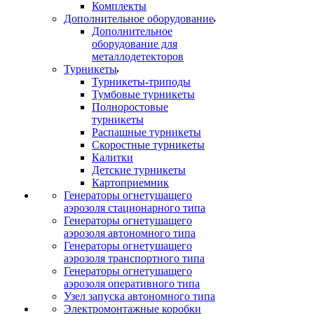
Комплекты
Дополнительное оборудование
Дополнительное
оборудование для
металлодетекторов
Турникеты
Турникеты-триподы
Тумбовые турникеты
Полноростовые
турникеты
Распашные турникеты
Скоростные турникеты
Калитки
Детские турникеты
Картоприемник
Генераторы огнетушащего
аэрозоля стационарного типа
Генераторы огнетушащего
аэрозоля автономного типа
Генераторы огнетушащего
аэрозоля транспортного типа
Генераторы огнетушащего
аэрозоля оперативного типа
Узел запуска автономного типа
Электромонтажные коробки