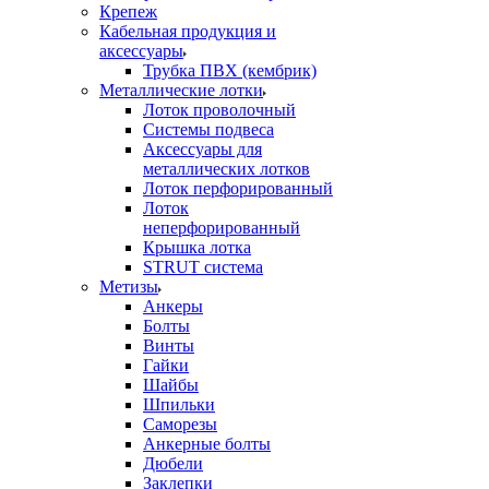
Крепеж
Кабельная продукция и
аксессуары
Трубка ПВХ (кембрик)
Металлические лотки
Лоток проволочный
Системы подвеса
Аксессуары для
металлических лотков
Лоток перфорированный
Лоток
неперфорированный
Крышка лотка
STRUT система
Метизы
Анкеры
Болты
Винты
Гайки
Шайбы
Шпильки
Саморезы
Анкерные болты
Дюбели
Заклепки