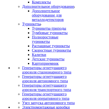
Комплекты
Дополнительное оборудование
Дополнительное
оборудование для
металлодетекторов
Турникеты
Турникеты-триподы
Тумбовые турникеты
Полноростовые
турникеты
Распашные турникеты
Скоростные турникеты
Калитки
Детские турникеты
Картоприемник
Генераторы огнетушащего
аэрозоля стационарного типа
Генераторы огнетушащего
аэрозоля автономного типа
Генераторы огнетушащего
аэрозоля транспортного типа
Генераторы огнетушащего
аэрозоля оперативного типа
Узел запуска автономного типа
Электромонтажные коробки