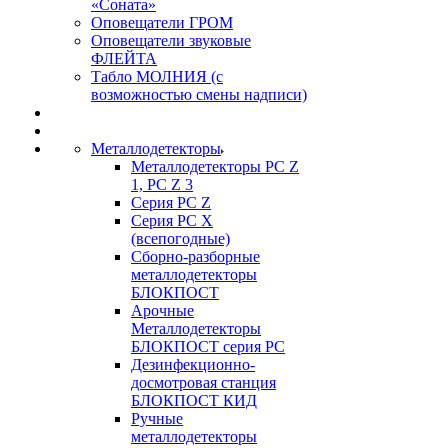
«Соната»
Оповещатели ГРОМ
Оповещатели звуковые
ФЛЕЙТА
Табло МОЛНИЯ (с
возможностью смены надписи)
Металлодетекторы
Металлодетекторы РС Z
1, PC Z 3
Серия РС Z
Серия РС X
(всепогодные)
Сборно-разборные
металлодетекторы
БЛОКПОСТ
Арочные
Металлодетекторы
БЛОКПОСТ серия РС
Дезинфекционно-
досмотровая станция
БЛОКПОСТ КИД
Ручные
металлодетекторы