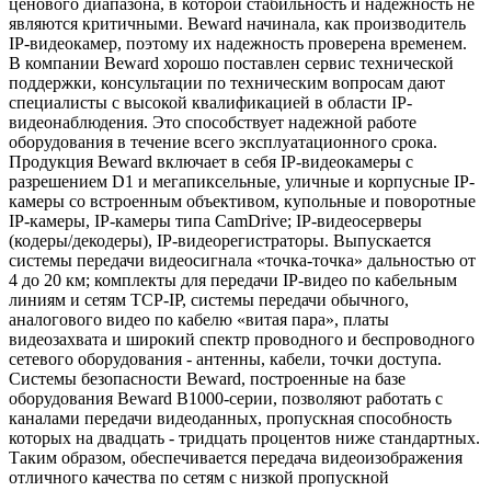
ценового диапазона, в которой стабильность и надежность не
являются критичными. Beward начинала, как производитель
IP-видеокамер, поэтому их надежность проверена временем.
В компании Beward хорошо поставлен сервис технической
поддержки, консультации по техническим вопросам дают
специалисты с высокой квалификацией в области IP-
видеонаблюдения. Это способствует надежной работе
оборудования в течение всего эксплуатационного срока.
Продукция Beward включает в себя IP-видеокамеры с
разрешением D1 и мегапиксельные, уличные и корпусные IP-
камеры со встроенным объективом, купольные и поворотные
IP-камеры, IP-камеры типа CamDrive; IP-видеосерверы
(кодеры/декодеры), IP-видеорегистраторы. Выпускается
системы передачи видеосигнала «точка-точка» дальностью от
4 до 20 км; комплекты для передачи IP-видео по кабельным
линиям и сетям TCP-IP, системы передачи обычного,
аналогового видео по кабелю «витая пара», платы
видеозахвата и широкий спектр проводного и беспроводного
сетевого оборудования - антенны, кабели, точки доступа.
Системы безопасности Beward, построенные на базе
оборудования Beward B1000-серии, позволяют работать с
каналами передачи видеоданных, пропускная способность
которых на двадцать - тридцать процентов ниже стандартных.
Таким образом, обеспечивается передача видеоизображения
отличного качества по сетям с низкой пропускной