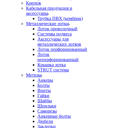
Крепеж
Кабельная продукция и
аксессуары
Трубка ПВХ (кембрик)
Металлические лотки
Лоток проволочный
Системы подвеса
Аксессуары для
металлических лотков
Лоток перфорированный
Лоток
неперфорированный
Крышка лотка
STRUT система
Метизы
Анкеры
Болты
Винты
Гайки
Шайбы
Шпильки
Саморезы
Анкерные болты
Дюбели
Заклепки