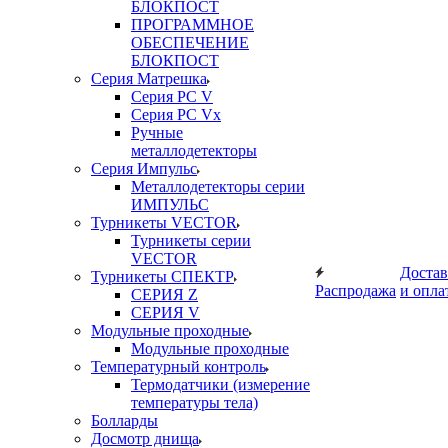
БЛОКПОСТ
ПРОГРАММНОЕ
ОБЕСПЕЧЕНИЕ
БЛОКПОСТ
Серия Матрешка
Серия PC V
Серия PC Vx
Ручные
металлодетекторы
Серия Импульс
Металлодетекторы серии
ИМПУЛЬС
Турникеты VECTOR
Турникеты серии
VECTOR
Достав
Турникеты СПЕКТР
Распродажа
и опла
СЕРИЯ Z
СЕРИЯ V
Модульные проходные
Модульные проходные
Температурный контроль
Термодатчики (измерение
температуры тела)
Болларды
Досмотр днища