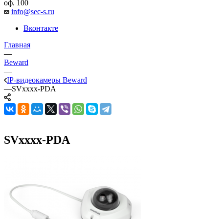
оф. 100
info@sec-s.ru
Вконтакте
Главная
—
Beward
—
IP-видеокамеры Beward
—
SVxxxx-PDA
SVxxxx-PDA