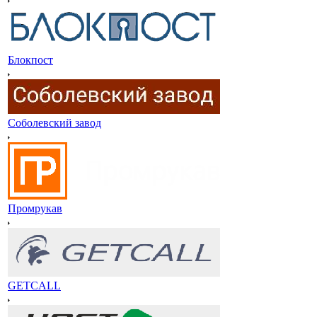
Блокпост
Соболевский завод
Промрукав
GETCALL