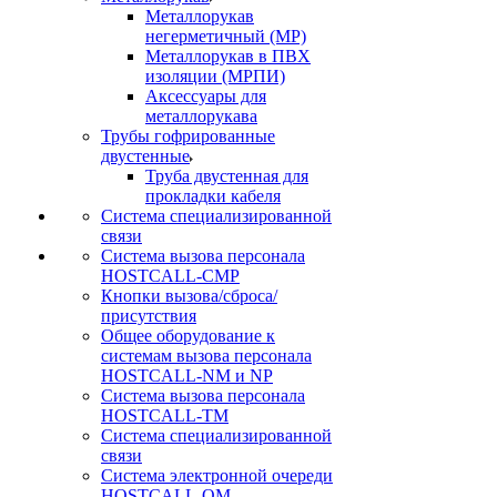
Металлорукав
негерметичный (МР)
Металлорукав в ПВХ
изоляции (МРПИ)
Аксессуары для
металлорукава
Трубы гофрированные
двустенные
Труба двустенная для
прокладки кабеля
Система специализированной
связи
Cистема вызова персонала
HOSTCALL-CMP
Кнопки вызова/сброса/
присутствия
Общее оборудование к
системам вызова персонала
HOSTCALL-NM и NP
Система вызова персонала
HOSTCALL-TM
Система специализированной
связи
Система электронной очереди
HOSTCALL-QM