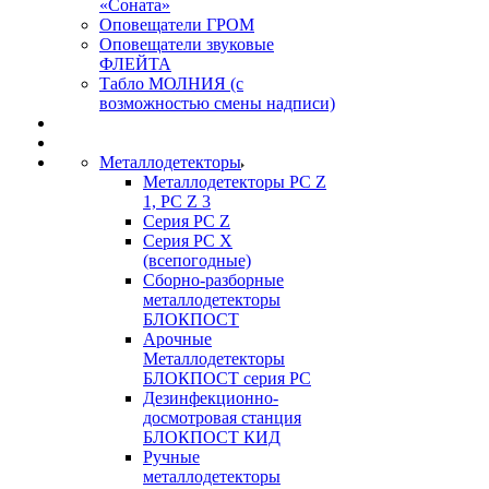
«Соната»
Оповещатели ГРОМ
Оповещатели звуковые
ФЛЕЙТА
Табло МОЛНИЯ (с
возможностью смены надписи)
Металлодетекторы
Металлодетекторы РС Z
1, PC Z 3
Серия РС Z
Серия РС X
(всепогодные)
Сборно-разборные
металлодетекторы
БЛОКПОСТ
Арочные
Металлодетекторы
БЛОКПОСТ серия РС
Дезинфекционно-
досмотровая станция
БЛОКПОСТ КИД
Ручные
металлодетекторы