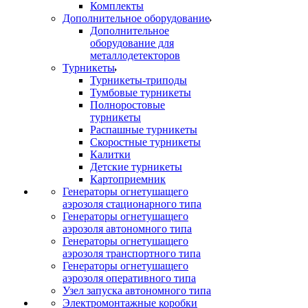
Комплекты
Дополнительное оборудование
Дополнительное
оборудование для
металлодетекторов
Турникеты
Турникеты-триподы
Тумбовые турникеты
Полноростовые
турникеты
Распашные турникеты
Скоростные турникеты
Калитки
Детские турникеты
Картоприемник
Генераторы огнетушащего
аэрозоля стационарного типа
Генераторы огнетушащего
аэрозоля автономного типа
Генераторы огнетушащего
аэрозоля транспортного типа
Генераторы огнетушащего
аэрозоля оперативного типа
Узел запуска автономного типа
Электромонтажные коробки