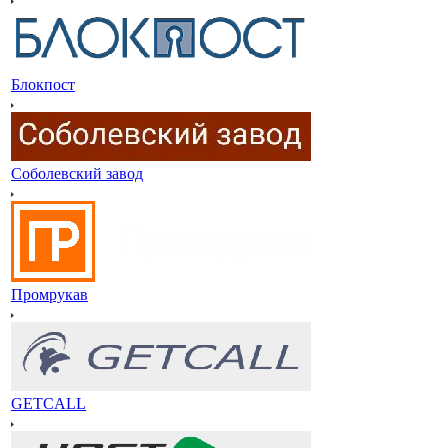
Блокпост
Соболевский завод
Промрукав
GETCALL