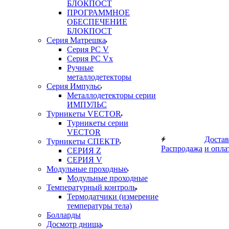
БЛОКПОСТ
ПРОГРАММНОЕ
ОБЕСПЕЧЕНИЕ
БЛОКПОСТ
Серия Матрешка
Серия PC V
Серия PC Vx
Ручные
металлодетекторы
Серия Импульс
Металлодетекторы серии
ИМПУЛЬС
Турникеты VECTOR
Турникеты серии
VECTOR
Достав
Турникеты СПЕКТР
Распродажа
и опла
СЕРИЯ Z
СЕРИЯ V
Модульные проходные
Модульные проходные
Температурный контроль
Термодатчики (измерение
температуры тела)
Болларды
Досмотр днища