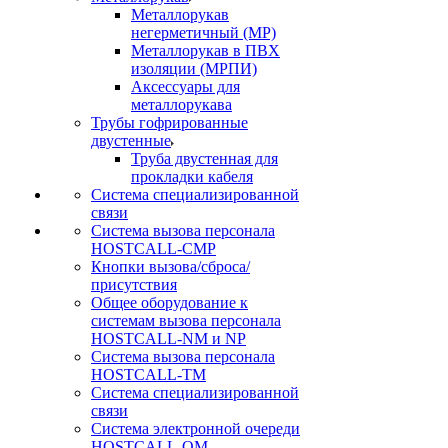
Металлорукав
негерметичный (МР)
Металлорукав в ПВХ
изоляции (МРПИ)
Аксессуары для
металлорукава
Трубы гофрированные
двустенные
Труба двустенная для
прокладки кабеля
Система специализированной
связи
Cистема вызова персонала
HOSTCALL-CMP
Кнопки вызова/сброса/
присутствия
Общее оборудование к
системам вызова персонала
HOSTCALL-NM и NP
Система вызова персонала
HOSTCALL-TM
Система специализированной
связи
Система электронной очереди
HOSTCALL-QM