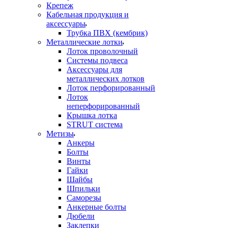
Крепеж
Кабельная продукция и
аксессуары
Трубка ПВХ (кембрик)
Металлические лотки
Лоток проволочный
Системы подвеса
Аксессуары для
металлических лотков
Лоток перфорированный
Лоток
неперфорированный
Крышка лотка
STRUT система
Метизы
Анкеры
Болты
Винты
Гайки
Шайбы
Шпильки
Саморезы
Анкерные болты
Дюбели
Заклепки