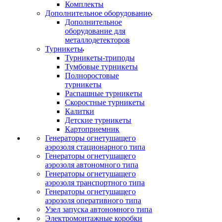
Комплекты
Дополнительное оборудование
Дополнительное
оборудование для
металлодетекторов
Турникеты
Турникеты-триподы
Тумбовые турникеты
Полноростовые
турникеты
Распашные турникеты
Скоростные турникеты
Калитки
Детские турникеты
Картоприемник
Генераторы огнетушащего
аэрозоля стационарного типа
Генераторы огнетушащего
аэрозоля автономного типа
Генераторы огнетушащего
аэрозоля транспортного типа
Генераторы огнетушащего
аэрозоля оперативного типа
Узел запуска автономного типа
Электромонтажные коробки