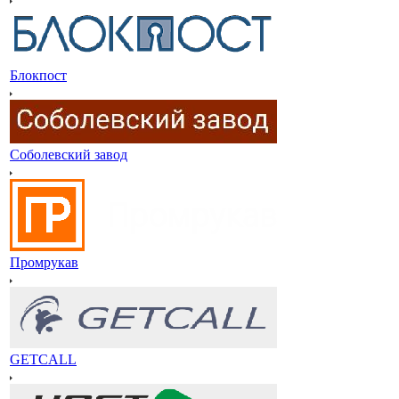
Блокпост
Соболевский завод
Промрукав
GETCALL