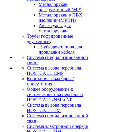
Металлорукав
негерметичный (МР)
Металлорукав в ПВХ
изоляции (МРПИ)
Аксессуары для
металлорукава
Трубы гофрированные
двустенные
Труба двустенная для
прокладки кабеля
Система специализированной
связи
Cистема вызова персонала
HOSTCALL-CMP
Кнопки вызова/сброса/
присутствия
Общее оборудование к
системам вызова персонала
HOSTCALL-NM и NP
Система вызова персонала
HOSTCALL-TM
Система специализированной
связи
Система электронной очереди
HOSTCALL-QM