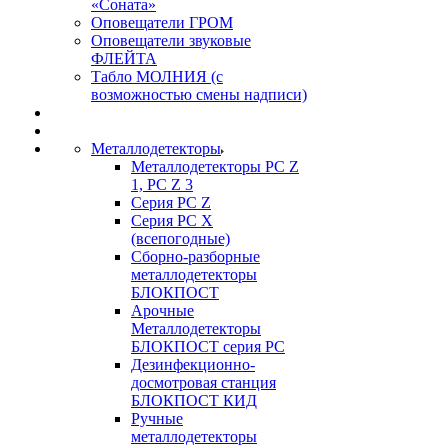
«Соната»
Оповещатели ГРОМ
Оповещатели звуковые
ФЛЕЙТА
Табло МОЛНИЯ (с
возможностью смены надписи)
Металлодетекторы
Металлодетекторы РС Z
1, PC Z 3
Серия РС Z
Серия РС X
(всепогодные)
Сборно-разборные
металлодетекторы
БЛОКПОСТ
Арочные
Металлодетекторы
БЛОКПОСТ серия РС
Дезинфекционно-
досмотровая станция
БЛОКПОСТ КИД
Ручные
металлодетекторы