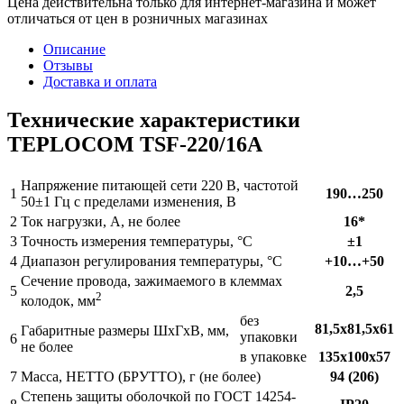
Цена действительна только для интернет-магазина и может
отличаться от цен в розничных магазинах
Описание
Отзывы
Доставка и оплата
Технические характеристики
TEPLOCOM TSF-220/16A
Напряжение питающей сети 220 В, частотой
1
190…250
50±1 Гц с пределами изменения, В
2
Ток нагрузки, A, не более
16*
3
Точность измерения температуры, °С
±1
4
Диапазон регулирования температуры, °С
+10…+50
Сечение провода, зажимаемого в клеммах
5
2,5
2
колодок, мм
без
81,5х81,5х61
Габаритные размеры ШхГхВ, мм,
упаковки
6
не более
в упаковке
135х100х57
7
Масса, НЕТТО (БРУТТО), г (не более)
94 (206)
Степень защиты оболочкой по ГОСТ 14254-