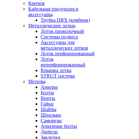
Крепеж
Кабельная продукция и
аксессуары
Трубка ПВХ (кембрик)
Металлические лотки
Лоток проволочный
Системы подвеса
Аксессуары для
металлических лотков
Лоток перфорированный
Лоток
неперфорированный
Крышка лотка
STRUT система
Метизы
Анкеры
Болты
Винты
Гайки
Шайбы
Шпильки
Саморезы
Анкерные болты
Дюбели
Заклепки