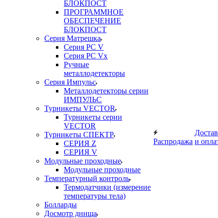
БЛОКПОСТ
ПРОГРАММНОЕ
ОБЕСПЕЧЕНИЕ
БЛОКПОСТ
Серия Матрешка
Серия PC V
Серия PC Vx
Ручные
металлодетекторы
Серия Импульс
Металлодетекторы серии
ИМПУЛЬС
Турникеты VECTOR
Турникеты серии
VECTOR
Достав
Турникеты СПЕКТР
Распродажа
и опла
СЕРИЯ Z
СЕРИЯ V
Модульные проходные
Модульные проходные
Температурный контроль
Термодатчики (измерение
температуры тела)
Болларды
Досмотр днища