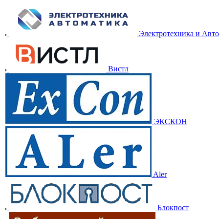
Электротехника и Авт
Вистл
ЭКСКОН
Aler
Блокпост