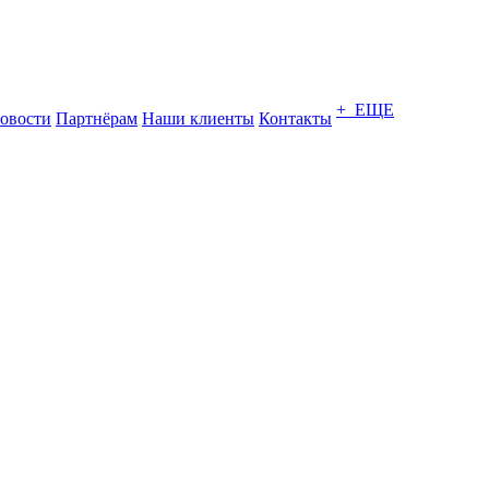
+ ЕЩЕ
овости
Партнёрам
Наши клиенты
Контакты