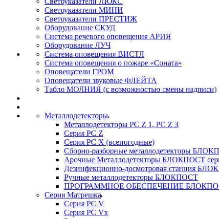
Светоуказатели ЛЮКС
Светоуказатели МИНИ
Светоуказатели ПРЕСТИЖ
Оборудование СКУД
Система речевого оповещения АРИЯ
Оборудование ЛУЧ
Система оповещения ВИСТЛ
Система оповещения о пожаре «Соната»
Оповещатели ГРОМ
Оповещатели звуковые ФЛЕЙТА
Табло МОЛНИЯ (с возможностью смены надписи)
Металлодетекторы
Металлодетекторы РС Z 1, PC Z 3
Серия РС Z
Серия РС X (всепогодные)
Сборно-разборные металлодетекторы БЛО
Арочные Металлодетекторы БЛОКПОСТ сер
Дезинфекционно-досмотровая станция БЛ
Ручные металлодетекторы БЛОКПОСТ
ПРОГРАММНОЕ ОБЕСПЕЧЕНИЕ БЛОКПО
Серия Матрешка
Серия PC V
Серия PC Vx