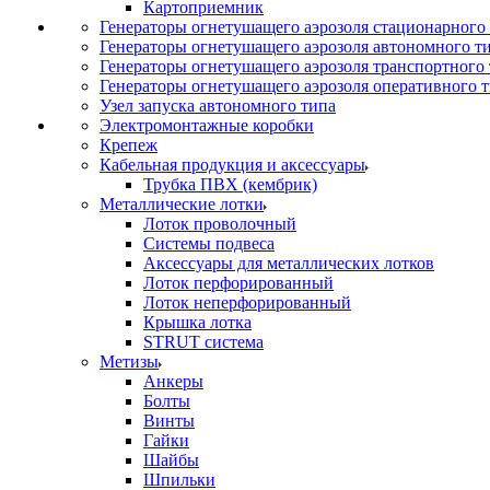
Картоприемник
Генераторы огнетушащего аэрозоля стационарного
Генераторы огнетушащего аэрозоля автономного т
Генераторы огнетушащего аэрозоля транспортного
Генераторы огнетушащего аэрозоля оперативного 
Узел запуска автономного типа
Электромонтажные коробки
Крепеж
Кабельная продукция и аксессуары
Трубка ПВХ (кембрик)
Металлические лотки
Лоток проволочный
Системы подвеса
Аксессуары для металлических лотков
Лоток перфорированный
Лоток неперфорированный
Крышка лотка
STRUT система
Метизы
Анкеры
Болты
Винты
Гайки
Шайбы
Шпильки