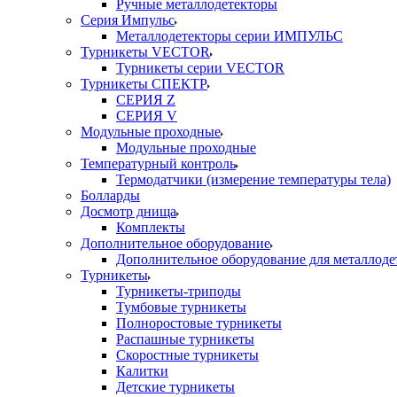
Ручные металлодетекторы
Серия Импульс
Металлодетекторы серии ИМПУЛЬС
Турникеты VECTOR
Турникеты серии VECTOR
Турникеты СПЕКТР
СЕРИЯ Z
СЕРИЯ V
Модульные проходные
Модульные проходные
Температурный контроль
Термодатчики (измерение температуры тела)
Болларды
Досмотр днища
Комплекты
Дополнительное оборудование
Дополнительное оборудование для металлоде
Турникеты
Турникеты-триподы
Тумбовые турникеты
Полноростовые турникеты
Распашные турникеты
Скоростные турникеты
Калитки
Детские турникеты