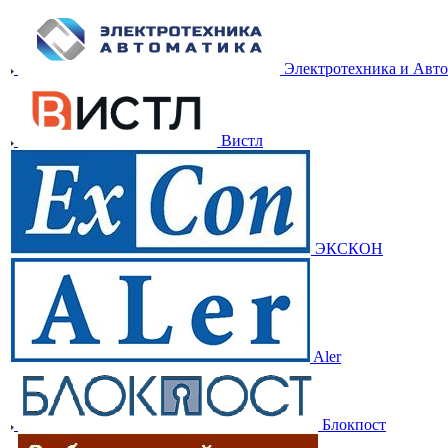
Электротехника и Авт
Вистл
ЭКСКОН
Aler
Блокпост