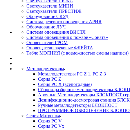
Светоуказатели ЛЮКС
Светоуказатели МИНИ
Светоуказатели ПРЕСТИЖ
Оборудование СКУД
Система речевого оповещения АРИЯ
Оборудование ЛУЧ
Система оповещения ВИСТЛ
Система оповещения о пожаре «Соната»
Оповещатели ГРОМ
Оповещатели звуковые ФЛЕЙТА
Табло МОЛНИЯ (с возможностью смены надписи)
Металлодетекторы
Металлодетекторы РС Z 1, PC Z 3
Серия РС Z
Серия РС X (всепогодные)
Сборно-разборные металлодетекторы БЛО
Арочные Металлодетекторы БЛОКПОСТ сер
Дезинфекционно-досмотровая станция БЛ
Ручные металлодетекторы БЛОКПОСТ
ПРОГРАММНОЕ ОБЕСПЕЧЕНИЕ БЛОКПО
Серия Матрешка
Серия PC V
Серия PC Vx