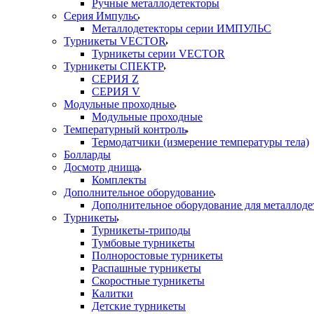
Ручные металлодетекторы
Серия Импульс
Металлодетекторы серии ИМПУЛЬС
Турникеты VECTOR
Турникеты серии VECTOR
Турникеты СПЕКТР
СЕРИЯ Z
СЕРИЯ V
Модульные проходные
Модульные проходные
Температурный контроль
Термодатчики (измерение температуры тела)
Болларды
Досмотр днища
Комплекты
Дополнительное оборудование
Дополнительное оборудование для металлоде
Турникеты
Турникеты-триподы
Тумбовые турникеты
Полноростовые турникеты
Распашные турникеты
Скоростные турникеты
Калитки
Детские турникеты