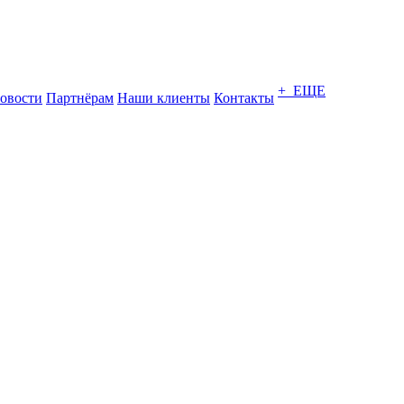
+ ЕЩЕ
овости
Партнёрам
Наши клиенты
Контакты