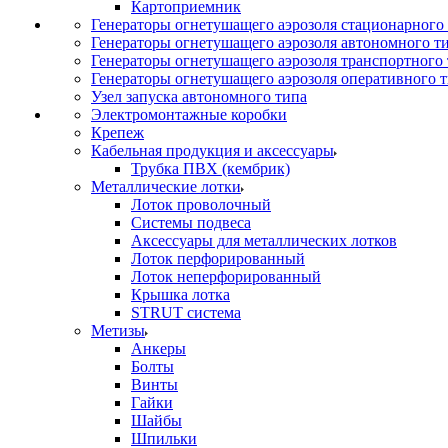
Картоприемник
Генераторы огнетушащего аэрозоля стационарного
Генераторы огнетушащего аэрозоля автономного т
Генераторы огнетушащего аэрозоля транспортного
Генераторы огнетушащего аэрозоля оперативного 
Узел запуска автономного типа
Электромонтажные коробки
Крепеж
Кабельная продукция и аксессуары
Трубка ПВХ (кембрик)
Металлические лотки
Лоток проволочный
Системы подвеса
Аксессуары для металлических лотков
Лоток перфорированный
Лоток неперфорированный
Крышка лотка
STRUT система
Метизы
Анкеры
Болты
Винты
Гайки
Шайбы
Шпильки