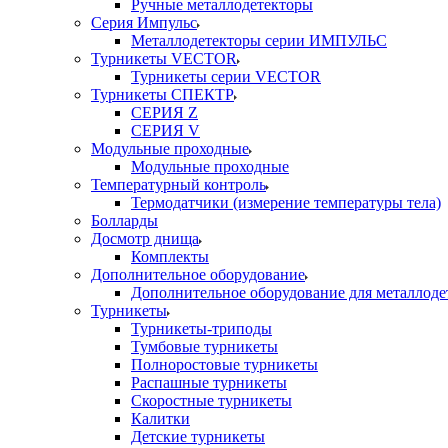
Ручные металлодетекторы
Серия Импульс
Металлодетекторы серии ИМПУЛЬС
Турникеты VECTOR
Турникеты серии VECTOR
Турникеты СПЕКТР
СЕРИЯ Z
СЕРИЯ V
Модульные проходные
Модульные проходные
Температурный контроль
Термодатчики (измерение температуры тела)
Болларды
Досмотр днища
Комплекты
Дополнительное оборудование
Дополнительное оборудование для металлоде
Турникеты
Турникеты-триподы
Тумбовые турникеты
Полноростовые турникеты
Распашные турникеты
Скоростные турникеты
Калитки
Детские турникеты