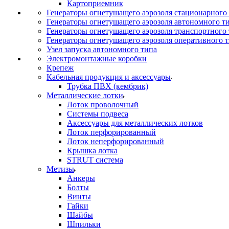
Картоприемник
Генераторы огнетушащего аэрозоля стационарного
Генераторы огнетушащего аэрозоля автономного т
Генераторы огнетушащего аэрозоля транспортного
Генераторы огнетушащего аэрозоля оперативного 
Узел запуска автономного типа
Электромонтажные коробки
Крепеж
Кабельная продукция и аксессуары
Трубка ПВХ (кембрик)
Металлические лотки
Лоток проволочный
Системы подвеса
Аксессуары для металлических лотков
Лоток перфорированный
Лоток неперфорированный
Крышка лотка
STRUT система
Метизы
Анкеры
Болты
Винты
Гайки
Шайбы
Шпильки