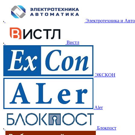
Электротехника и Авт
Вистл
ЭКСКОН
Aler
Блокпост