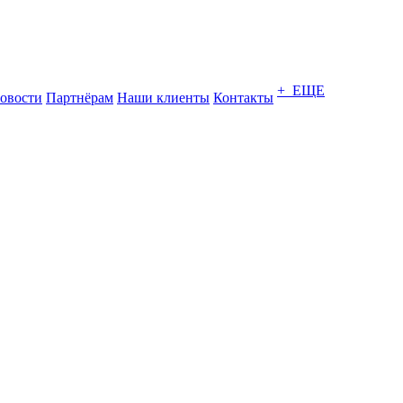
+ ЕЩЕ
овости
Партнёрам
Наши клиенты
Контакты