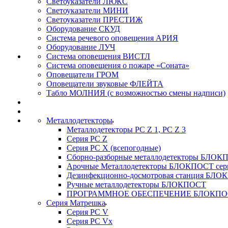
Светоуказатели ЛЮКС
Светоуказатели МИНИ
Светоуказатели ПРЕСТИЖ
Оборудование СКУД
Система речевого оповещения АРИЯ
Оборудование ЛУЧ
Система оповещения ВИСТЛ
Система оповещения о пожаре «Соната»
Оповещатели ГРОМ
Оповещатели звуковые ФЛЕЙТА
Табло МОЛНИЯ (с возможностью смены надписи)
Металлодетекторы
Металлодетекторы РС Z 1, PC Z 3
Серия РС Z
Серия РС X (всепогодные)
Сборно-разборные металлодетекторы БЛО
Арочные Металлодетекторы БЛОКПОСТ сер
Дезинфекционно-досмотровая станция БЛ
Ручные металлодетекторы БЛОКПОСТ
ПРОГРАММНОЕ ОБЕСПЕЧЕНИЕ БЛОКПО
Серия Матрешка
Серия PC V
Серия PC Vx