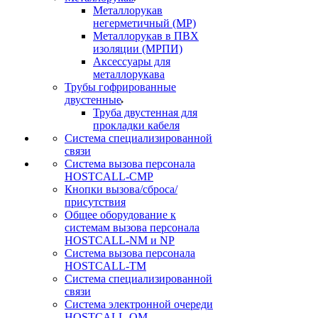
Металлорукав
негерметичный (МР)
Металлорукав в ПВХ
изоляции (МРПИ)
Аксессуары для
металлорукава
Трубы гофрированные
двустенные
Труба двустенная для
прокладки кабеля
Система специализированной
связи
Cистема вызова персонала
HOSTCALL-CMP
Кнопки вызова/сброса/
присутствия
Общее оборудование к
системам вызова персонала
HOSTCALL-NM и NP
Система вызова персонала
HOSTCALL-TM
Система специализированной
связи
Система электронной очереди
HOSTCALL-QM