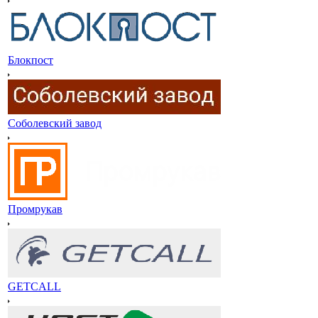
Блокпост
Соболевский завод
Промрукав
GETCALL