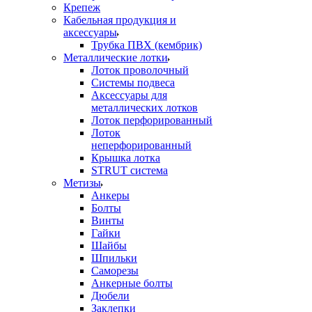
Крепеж
Кабельная продукция и
аксессуары
Трубка ПВХ (кембрик)
Металлические лотки
Лоток проволочный
Системы подвеса
Аксессуары для
металлических лотков
Лоток перфорированный
Лоток
неперфорированный
Крышка лотка
STRUT система
Метизы
Анкеры
Болты
Винты
Гайки
Шайбы
Шпильки
Саморезы
Анкерные болты
Дюбели
Заклепки