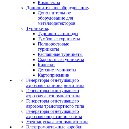
Комплекты
Дополнительное оборудование
Дополнительное
оборудование для
металлодетекторов
Турникеты
Турникеты-триподы
Тумбовые турникеты
Полноростовые
турникеты
Распашные турникеты
Скоростные турникеты
Калитки
Детские турникеты
Картоприемник
Генераторы огнетушащего
аэрозоля стационарного типа
Генераторы огнетушащего
аэрозоля автономного типа
Генераторы огнетушащего
аэрозоля транспортного типа
Генераторы огнетушащего
аэрозоля оперативного типа
Узел запуска автономного типа
Электромонтажные коробки