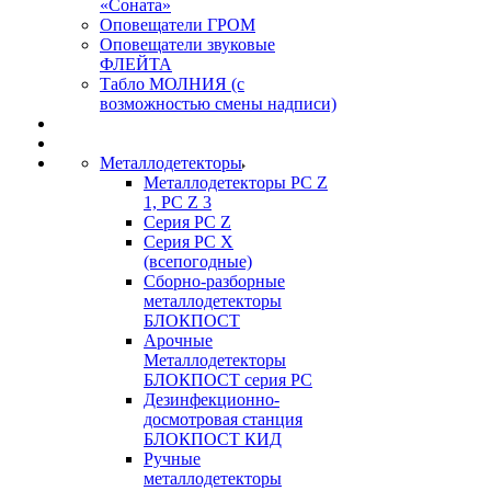
«Соната»
Оповещатели ГРОМ
Оповещатели звуковые
ФЛЕЙТА
Табло МОЛНИЯ (с
возможностью смены надписи)
Металлодетекторы
Металлодетекторы РС Z
1, PC Z 3
Серия РС Z
Серия РС X
(всепогодные)
Сборно-разборные
металлодетекторы
БЛОКПОСТ
Арочные
Металлодетекторы
БЛОКПОСТ серия РС
Дезинфекционно-
досмотровая станция
БЛОКПОСТ КИД
Ручные
металлодетекторы