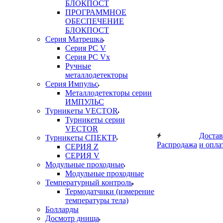
БЛОКПОСТ
ПРОГРАММНОЕ
ОБЕСПЕЧЕНИЕ
БЛОКПОСТ
Серия Матрешка
Серия PC V
Серия PC Vx
Ручные
металлодетекторы
Серия Импульс
Металлодетекторы серии
ИМПУЛЬС
Турникеты VECTOR
Турникеты серии
VECTOR
Достав
Турникеты СПЕКТР
Распродажа
и опла
СЕРИЯ Z
СЕРИЯ V
Модульные проходные
Модульные проходные
Температурный контроль
Термодатчики (измерение
температуры тела)
Болларды
Досмотр днища