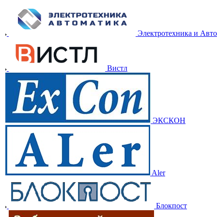
Электротехника и Авт
Вистл
ЭКСКОН
Aler
Блокпост