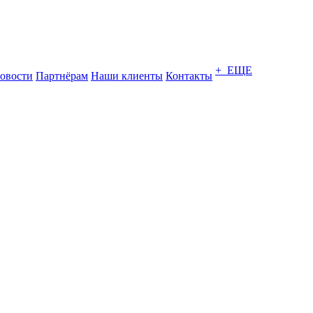
+ ЕЩЕ
овости
Партнёрам
Наши клиенты
Контакты