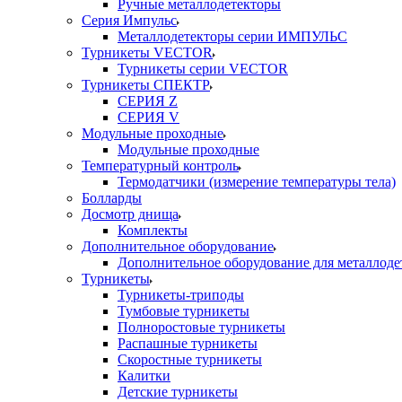
Ручные металлодетекторы
Серия Импульс
Металлодетекторы серии ИМПУЛЬС
Турникеты VECTOR
Турникеты серии VECTOR
Турникеты СПЕКТР
СЕРИЯ Z
СЕРИЯ V
Модульные проходные
Модульные проходные
Температурный контроль
Термодатчики (измерение температуры тела)
Болларды
Досмотр днища
Комплекты
Дополнительное оборудование
Дополнительное оборудование для металлоде
Турникеты
Турникеты-триподы
Тумбовые турникеты
Полноростовые турникеты
Распашные турникеты
Скоростные турникеты
Калитки
Детские турникеты