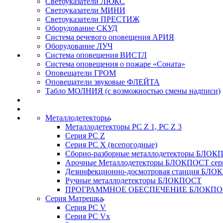
Светоуказатели ЛЮКС
Светоуказатели МИНИ
Светоуказатели ПРЕСТИЖ
Оборудование СКУД
Система речевого оповещения АРИЯ
Оборудование ЛУЧ
Система оповещения ВИСТЛ
Система оповещения о пожаре «Соната»
Оповещатели ГРОМ
Оповещатели звуковые ФЛЕЙТА
Табло МОЛНИЯ (с возможностью смены надписи)
Металлодетекторы
Металлодетекторы РС Z 1, PC Z 3
Серия РС Z
Серия РС X (всепогодные)
Сборно-разборные металлодетекторы БЛО
Арочные Металлодетекторы БЛОКПОСТ сер
Дезинфекционно-досмотровая станция БЛ
Ручные металлодетекторы БЛОКПОСТ
ПРОГРАММНОЕ ОБЕСПЕЧЕНИЕ БЛОКПО
Серия Матрешка
Серия PC V
Серия PC Vx