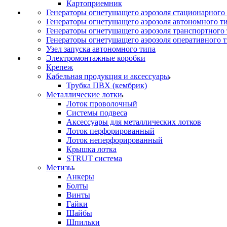
Картоприемник
Генераторы огнетушащего аэрозоля стационарного
Генераторы огнетушащего аэрозоля автономного т
Генераторы огнетушащего аэрозоля транспортного
Генераторы огнетушащего аэрозоля оперативного 
Узел запуска автономного типа
Электромонтажные коробки
Крепеж
Кабельная продукция и аксессуары
Трубка ПВХ (кембрик)
Металлические лотки
Лоток проволочный
Системы подвеса
Аксессуары для металлических лотков
Лоток перфорированный
Лоток неперфорированный
Крышка лотка
STRUT система
Метизы
Анкеры
Болты
Винты
Гайки
Шайбы
Шпильки