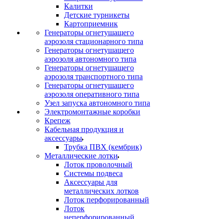
Калитки
Детские турникеты
Картоприемник
Генераторы огнетушащего
аэрозоля стационарного типа
Генераторы огнетушащего
аэрозоля автономного типа
Генераторы огнетушащего
аэрозоля транспортного типа
Генераторы огнетушащего
аэрозоля оперативного типа
Узел запуска автономного типа
Электромонтажные коробки
Крепеж
Кабельная продукция и
аксессуары
Трубка ПВХ (кембрик)
Металлические лотки
Лоток проволочный
Системы подвеса
Аксессуары для
металлических лотков
Лоток перфорированный
Лоток
неперфорированный