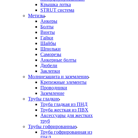
Крышка лотка
STRUT система
Метизы
Анкеры
Болты
Винты
Гайки
Шайбы
Шпильки
Саморезы
Анкерные болты
Дюбели
Заклепки
Молниезащита и заземление
Крепежные элементы
Проводники
Заземление
Трубы гладкие
Труба гладкая из ПНД
Труба жесткая из ПВХ
Аксессуары для жестких
труб
Трубы гофрированные
Труба гофрированная из
ПНД