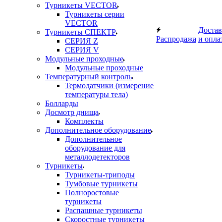
Турникеты VECTOR
Турникеты серии
VECTOR
Достав
Турникеты СПЕКТР
Распродажа
и опла
СЕРИЯ Z
СЕРИЯ V
Модульные проходные
Модульные проходные
Температурный контроль
Термодатчики (измерение
температуры тела)
Болларды
Досмотр днища
Комплекты
Дополнительное оборудование
Дополнительное
оборудование для
металлодетекторов
Турникеты
Турникеты-триподы
Тумбовые турникеты
Полноростовые
турникеты
Распашные турникеты
Скоростные турникеты