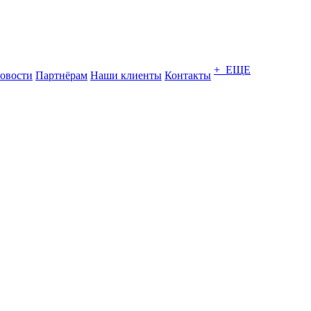
+ ЕЩЕ
овости
Партнёрам
Наши клиенты
Контакты