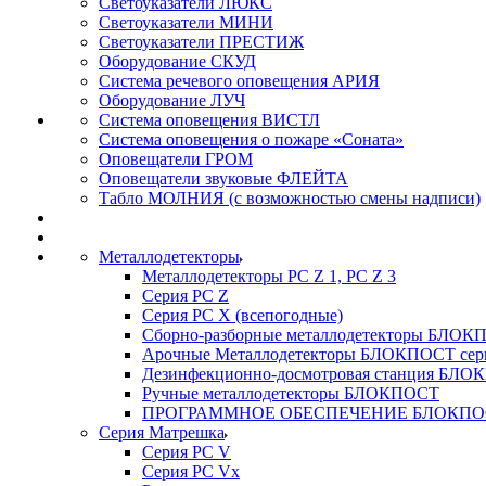
Светоуказатели ЛЮКС
Светоуказатели МИНИ
Светоуказатели ПРЕСТИЖ
Оборудование СКУД
Система речевого оповещения АРИЯ
Оборудование ЛУЧ
Система оповещения ВИСТЛ
Система оповещения о пожаре «Соната»
Оповещатели ГРОМ
Оповещатели звуковые ФЛЕЙТА
Табло МОЛНИЯ (с возможностью смены надписи)
Металлодетекторы
Металлодетекторы РС Z 1, PC Z 3
Серия РС Z
Серия РС X (всепогодные)
Сборно-разборные металлодетекторы БЛО
Арочные Металлодетекторы БЛОКПОСТ сер
Дезинфекционно-досмотровая станция БЛ
Ручные металлодетекторы БЛОКПОСТ
ПРОГРАММНОЕ ОБЕСПЕЧЕНИЕ БЛОКПО
Серия Матрешка
Серия PC V
Серия PC Vx