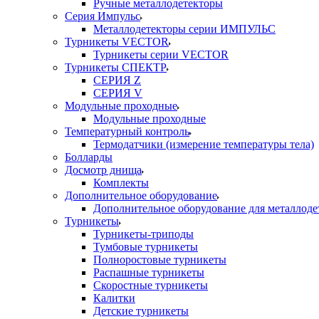
Ручные металлодетекторы
Серия Импульс
Металлодетекторы серии ИМПУЛЬС
Турникеты VECTOR
Турникеты серии VECTOR
Турникеты СПЕКТР
СЕРИЯ Z
СЕРИЯ V
Модульные проходные
Модульные проходные
Температурный контроль
Термодатчики (измерение температуры тела)
Болларды
Досмотр днища
Комплекты
Дополнительное оборудование
Дополнительное оборудование для металлоде
Турникеты
Турникеты-триподы
Тумбовые турникеты
Полноростовые турникеты
Распашные турникеты
Скоростные турникеты
Калитки
Детские турникеты