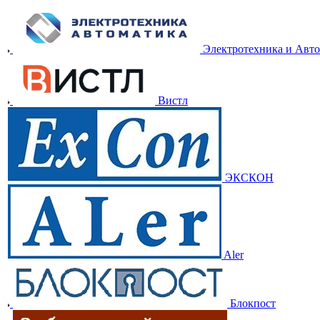
Электротехника и Авт
Вистл
ЭКСКОН
Aler
Блокпост