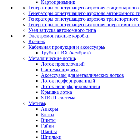
Картоприемник
Генераторы огнетушащего аэрозоля стационарного
Генераторы огнетушащего аэрозоля автономного т
Генераторы огнетушащего аэрозоля транспортного
Генераторы огнетушащего аэрозоля оперативного 
Узел запуска автономного типа
Электромонтажные коробки
Крепеж
Кабельная продукция и аксессуары
Трубка ПВХ (кембрик)
Металлические лотки
Лоток проволочный
Системы подвеса
Аксессуары для металлических лотков
Лоток перфорированный
Лоток неперфорированный
Крышка лотка
STRUT система
Метизы
Анкеры
Болты
Винты
Гайки
Шайбы
Шпильки