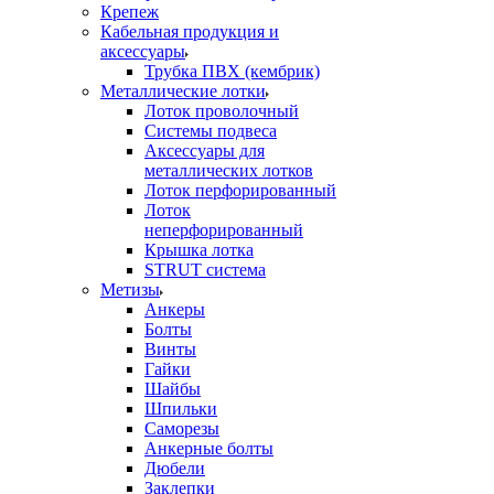
Крепеж
Кабельная продукция и
аксессуары
Трубка ПВХ (кембрик)
Металлические лотки
Лоток проволочный
Системы подвеса
Аксессуары для
металлических лотков
Лоток перфорированный
Лоток
неперфорированный
Крышка лотка
STRUT система
Метизы
Анкеры
Болты
Винты
Гайки
Шайбы
Шпильки
Саморезы
Анкерные болты
Дюбели
Заклепки