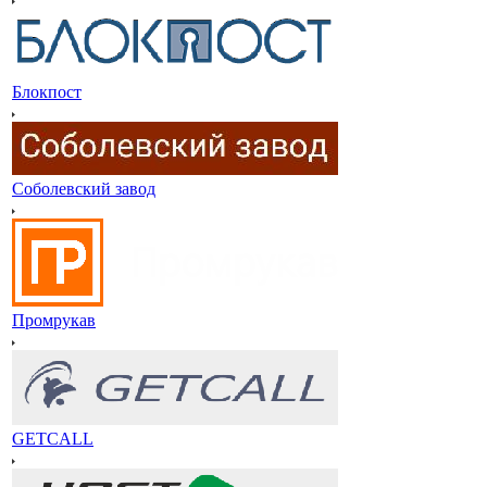
Блокпост
Соболевский завод
Промрукав
GETCALL