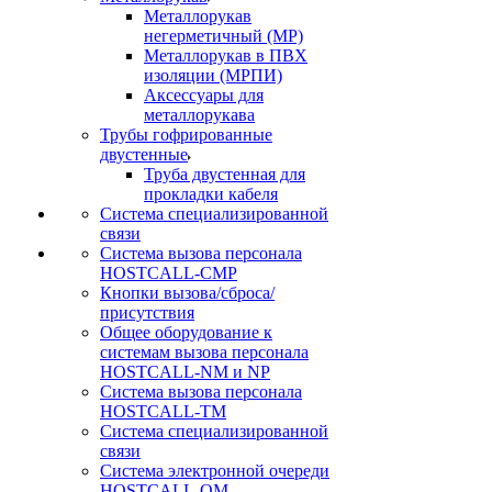
Металлорукав
негерметичный (МР)
Металлорукав в ПВХ
изоляции (МРПИ)
Аксессуары для
металлорукава
Трубы гофрированные
двустенные
Труба двустенная для
прокладки кабеля
Система специализированной
связи
Cистема вызова персонала
HOSTCALL-CMP
Кнопки вызова/сброса/
присутствия
Общее оборудование к
системам вызова персонала
HOSTCALL-NM и NP
Система вызова персонала
HOSTCALL-TM
Система специализированной
связи
Система электронной очереди
HOSTCALL-QM