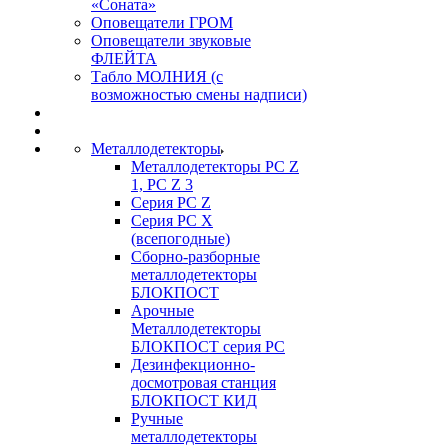
«Соната»
Оповещатели ГРОМ
Оповещатели звуковые
ФЛЕЙТА
Табло МОЛНИЯ (с
возможностью смены надписи)
Металлодетекторы
Металлодетекторы РС Z
1, PC Z 3
Серия РС Z
Серия РС X
(всепогодные)
Сборно-разборные
металлодетекторы
БЛОКПОСТ
Арочные
Металлодетекторы
БЛОКПОСТ серия РС
Дезинфекционно-
досмотровая станция
БЛОКПОСТ КИД
Ручные
металлодетекторы