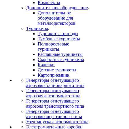
Комплекты
Дополнительное оборудование
Дополнительное
оборудование для
металлодетекторов
Турникеты
Турникеты-триподы
Тумбовые турникеты
Полноростовые
турникеты
Распашные турникеты
Скоростные турникеты
Калитки
Детские турникеты
Картоприемник
Генераторы огнетушащего
аэрозоля стационарного типа
Генераторы огнетушащего
аэрозоля автономного типа
Генераторы огнетушащего
аэрозоля транспортного типа
Генераторы огнетушащего
аэрозоля оперативного типа
Узел запуска автономного типа
Электромонтажные коробки