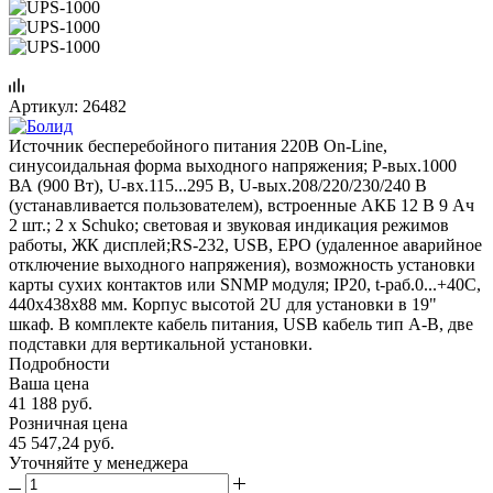
Артикул:
26482
Источник бесперебойного питания 220В On-Line,
синусоидальная форма выходного напряжения; P-вых.1000
ВА (900 Вт), U-вх.115...295 В, U-вых.208/220/230/240 В
(устанавливается пользователем), встроенные АКБ 12 В 9 Ач
2 шт.; 2 х Schuko; световая и звуковая индикация режимов
работы, ЖК дисплей;RS-232, USB, EPO (удаленное аварийное
отключение выходного напряжения), возможность установки
карты сухих контактов или SNMP модуля; IP20, t-раб.0...+40С,
440х438х88 мм. Корпус высотой 2U для установки в 19"
шкаф. В комплекте кабель питания, USB кабель тип А-В, две
подставки для вертикальной установки.
Подробности
Ваша цена
41 188
руб.
Розничная цена
45 547,24
руб.
Уточняйте у менеджера