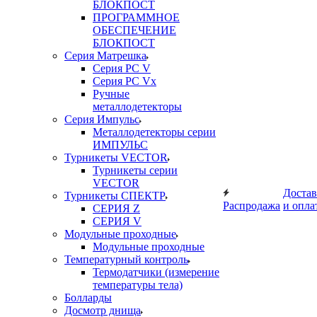
БЛОКПОСТ
ПРОГРАММНОЕ
ОБЕСПЕЧЕНИЕ
БЛОКПОСТ
Серия Матрешка
Серия PC V
Серия PC Vx
Ручные
металлодетекторы
Серия Импульс
Металлодетекторы серии
ИМПУЛЬС
Турникеты VECTOR
Турникеты серии
VECTOR
Достав
Турникеты СПЕКТР
Распродажа
и опла
СЕРИЯ Z
СЕРИЯ V
Модульные проходные
Модульные проходные
Температурный контроль
Термодатчики (измерение
температуры тела)
Болларды
Досмотр днища