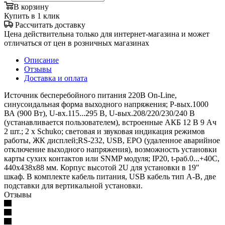
В корзину
Купить в 1 клик
Рассчитать доставку
Цена действительна только для интернет-магазина и может
отличаться от цен в розничных магазинах
Описание
Отзывы
Доставка и оплата
Источник бесперебойного питания 220В On-Line,
синусоидальная форма выходного напряжения; P-вых.1000
ВА (900 Вт), U-вх.115...295 В, U-вых.208/220/230/240 В
(устанавливается пользователем), встроенные АКБ 12 В 9 Ач
2 шт.; 2 х Schuko; световая и звуковая индикация режимов
работы, ЖК дисплей;RS-232, USB, EPO (удаленное аварийное
отключение выходного напряжения), возможность установки
карты сухих контактов или SNMP модуля; IP20, t-раб.0...+40С,
440х438х88 мм. Корпус высотой 2U для установки в 19"
шкаф. В комплекте кабель питания, USB кабель тип А-В, две
подставки для вертикальной установки.
Отзывы