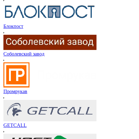
Блокпост
Соболевский завод
Промрукав
GETCALL