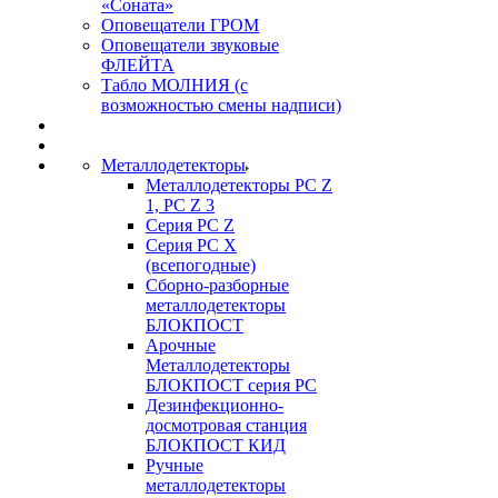
«Соната»
Оповещатели ГРОМ
Оповещатели звуковые
ФЛЕЙТА
Табло МОЛНИЯ (с
возможностью смены надписи)
Металлодетекторы
Металлодетекторы РС Z
1, PC Z 3
Серия РС Z
Серия РС X
(всепогодные)
Сборно-разборные
металлодетекторы
БЛОКПОСТ
Арочные
Металлодетекторы
БЛОКПОСТ серия РС
Дезинфекционно-
досмотровая станция
БЛОКПОСТ КИД
Ручные
металлодетекторы