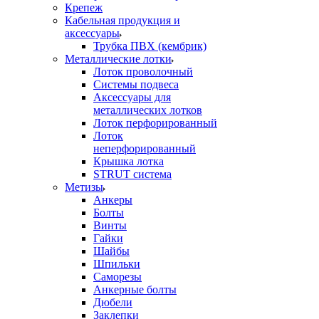
Крепеж
Кабельная продукция и
аксессуары
Трубка ПВХ (кембрик)
Металлические лотки
Лоток проволочный
Системы подвеса
Аксессуары для
металлических лотков
Лоток перфорированный
Лоток
неперфорированный
Крышка лотка
STRUT система
Метизы
Анкеры
Болты
Винты
Гайки
Шайбы
Шпильки
Саморезы
Анкерные болты
Дюбели
Заклепки