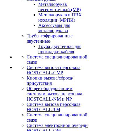
Металлорукав
негерметичный (МР)
Металлорукав в ПВХ
изоляции (МРПИ)
Аксессуары для
металлорукава
Трубы гофрированные
двустенные
Труба двустенная для
прокладки кабеля
Система специализированной
связи
Cистема вызова персонала
HOSTCALL-CMP
Кнопки вызова/сброса/
присутствия
Общее оборудование к
системам вызова персонала
HOSTCALL-NM и NP
Система вызова персонала
HOSTCALL-TM
Система специализированной
связи
Система электронной очереди
HOSTCALL-QM