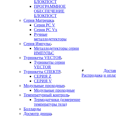
БЛОКПОСТ
ПРОГРАММНОЕ
ОБЕСПЕЧЕНИЕ
БЛОКПОСТ
Серия Матрешка
Серия PC V
Серия PC Vx
Ручные
металлодетекторы
Серия Импульс
Металлодетекторы серии
ИМПУЛЬС
Турникеты VECTOR
Турникеты серии
VECTOR
Достав
Турникеты СПЕКТР
Распродажа
и опла
СЕРИЯ Z
СЕРИЯ V
Модульные проходные
Модульные проходные
Температурный контроль
Термодатчики (измерение
температуры тела)
Болларды
Досмотр днища