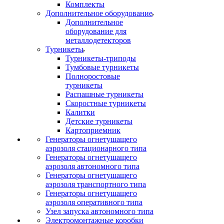
Комплекты
Дополнительное оборудование
Дополнительное
оборудование для
металлодетекторов
Турникеты
Турникеты-триподы
Тумбовые турникеты
Полноростовые
турникеты
Распашные турникеты
Скоростные турникеты
Калитки
Детские турникеты
Картоприемник
Генераторы огнетушащего
аэрозоля стационарного типа
Генераторы огнетушащего
аэрозоля автономного типа
Генераторы огнетушащего
аэрозоля транспортного типа
Генераторы огнетушащего
аэрозоля оперативного типа
Узел запуска автономного типа
Электромонтажные коробки