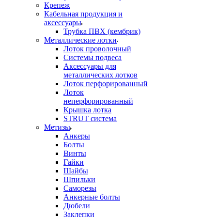
Крепеж
Кабельная продукция и
аксессуары
Трубка ПВХ (кембрик)
Металлические лотки
Лоток проволочный
Системы подвеса
Аксессуары для
металлических лотков
Лоток перфорированный
Лоток
неперфорированный
Крышка лотка
STRUT система
Метизы
Анкеры
Болты
Винты
Гайки
Шайбы
Шпильки
Саморезы
Анкерные болты
Дюбели
Заклепки