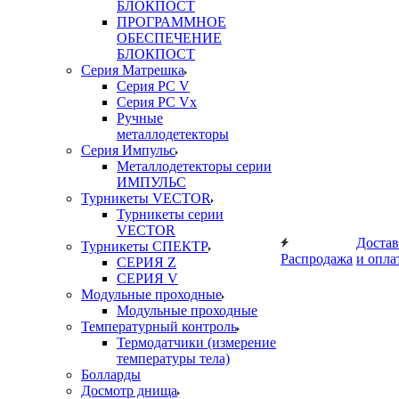
БЛОКПОСТ
ПРОГРАММНОЕ
ОБЕСПЕЧЕНИЕ
БЛОКПОСТ
Серия Матрешка
Серия PC V
Серия PC Vx
Ручные
металлодетекторы
Серия Импульс
Металлодетекторы серии
ИМПУЛЬС
Турникеты VECTOR
Турникеты серии
VECTOR
Достав
Турникеты СПЕКТР
Распродажа
и опла
СЕРИЯ Z
СЕРИЯ V
Модульные проходные
Модульные проходные
Температурный контроль
Термодатчики (измерение
температуры тела)
Болларды
Досмотр днища