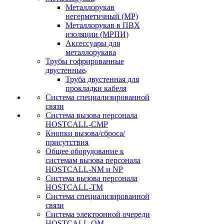
Металлорукав
негерметичный (МР)
Металлорукав в ПВХ
изоляции (МРПИ)
Аксессуары для
металлорукава
Трубы гофрированные
двустенные
Труба двустенная для
прокладки кабеля
Система специализированной
связи
Cистема вызова персонала
HOSTCALL-CMP
Кнопки вызова/сброса/
присутствия
Общее оборудование к
системам вызова персонала
HOSTCALL-NM и NP
Система вызова персонала
HOSTCALL-TM
Система специализированной
связи
Система электронной очереди
HOSTCALL-QM