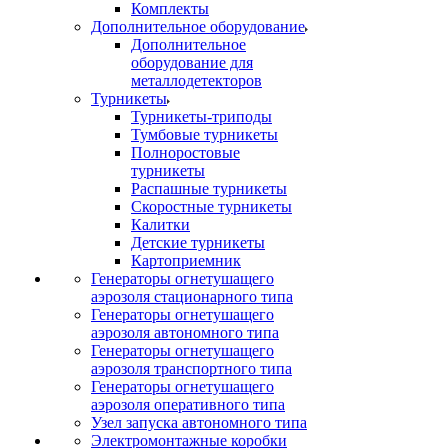
Комплекты
Дополнительное оборудование
Дополнительное
оборудование для
металлодетекторов
Турникеты
Турникеты-триподы
Тумбовые турникеты
Полноростовые
турникеты
Распашные турникеты
Скоростные турникеты
Калитки
Детские турникеты
Картоприемник
Генераторы огнетушащего
аэрозоля стационарного типа
Генераторы огнетушащего
аэрозоля автономного типа
Генераторы огнетушащего
аэрозоля транспортного типа
Генераторы огнетушащего
аэрозоля оперативного типа
Узел запуска автономного типа
Электромонтажные коробки