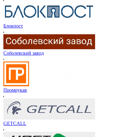
Блокпост
Соболевский завод
Промрукав
GETCALL