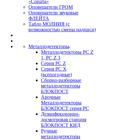
«Соната»
Оповещатели ГРОМ
Оповещатели звуковые
ФЛЕЙТА
Табло МОЛНИЯ (с
возможностью смены надписи)
Металлодетекторы
Металлодетекторы РС Z
1, PC Z 3
Серия РС Z
Серия РС X
(всепогодные)
Сборно-разборные
металлодетекторы
БЛОКПОСТ
Арочные
Металлодетекторы
БЛОКПОСТ серия РС
Дезинфекционно-
досмотровая станция
БЛОКПОСТ КИД
Ручные
металлодетекторы