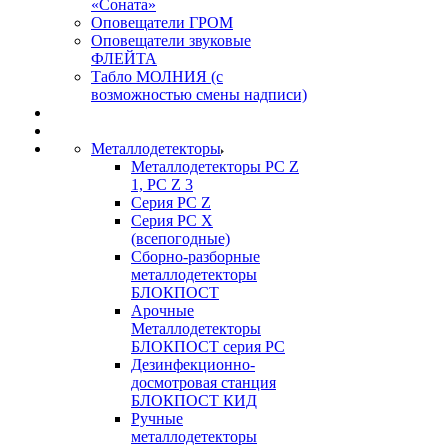
«Соната»
Оповещатели ГРОМ
Оповещатели звуковые
ФЛЕЙТА
Табло МОЛНИЯ (с
возможностью смены надписи)
Металлодетекторы
Металлодетекторы РС Z
1, PC Z 3
Серия РС Z
Серия РС X
(всепогодные)
Сборно-разборные
металлодетекторы
БЛОКПОСТ
Арочные
Металлодетекторы
БЛОКПОСТ серия РС
Дезинфекционно-
досмотровая станция
БЛОКПОСТ КИД
Ручные
металлодетекторы