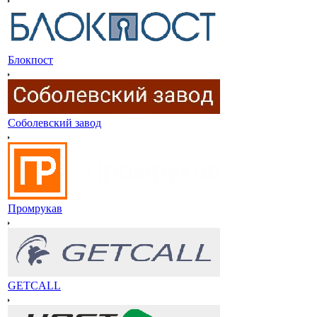
Блокпост
Соболевский завод
Промрукав
GETCALL