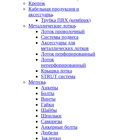
Крепеж
Кабельная продукция и
аксессуары
Трубка ПВХ (кембрик)
Металлические лотки
Лоток проволочный
Системы подвеса
Аксессуары для
металлических лотков
Лоток перфорированный
Лоток
неперфорированный
Крышка лотка
STRUT система
Метизы
Анкеры
Болты
Винты
Гайки
Шайбы
Шпильки
Саморезы
Анкерные болты
Дюбели
Заклепки