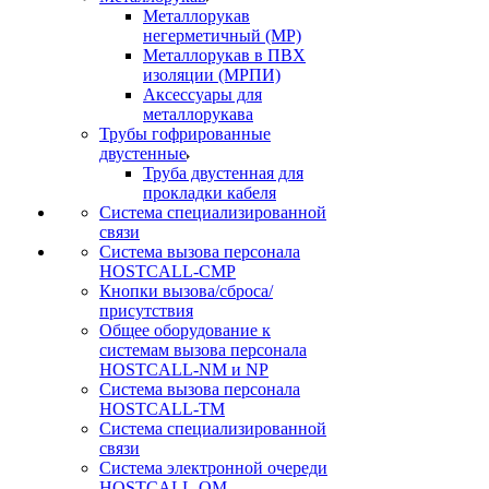
Металлорукав
негерметичный (МР)
Металлорукав в ПВХ
изоляции (МРПИ)
Аксессуары для
металлорукава
Трубы гофрированные
двустенные
Труба двустенная для
прокладки кабеля
Система специализированной
связи
Cистема вызова персонала
HOSTCALL-CMP
Кнопки вызова/сброса/
присутствия
Общее оборудование к
системам вызова персонала
HOSTCALL-NM и NP
Система вызова персонала
HOSTCALL-TM
Система специализированной
связи
Система электронной очереди
HOSTCALL-QM