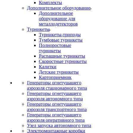
Комплекты
Дополнительное оборудование
Дополнительное
оборудование для
металлодетекторов
Турникеты
Турникеты-триподы
Тумбовые турникеты
Полноростовые
турникеты
Распашные турникеты
Скоростные турникеты
Калитки
Детские турникеты
Картоприемник
Генераторы огнетушащего
аэрозоля стационарного типа
Генераторы огнетушащего
аэрозоля автономного типа
Генераторы огнетушащего
аэрозоля транспортного типа
Генераторы огнетушащего
аэрозоля оперативного типа
Узел запуска автономного типа
Электромонтажные коробки