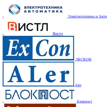
Электротехника и Авт
Вистл
ЭКСКОН
Aler
Блокпост