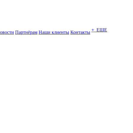
+ ЕЩЕ
овости
Партнёрам
Наши клиенты
Контакты