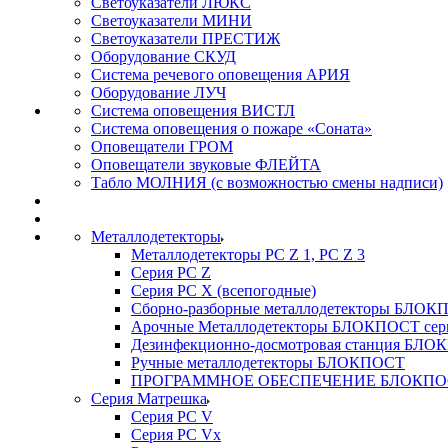
Светоуказатели ЛЮКС
Светоуказатели МИНИ
Светоуказатели ПРЕСТИЖ
Оборудование СКУД
Система речевого оповещения АРИЯ
Оборудование ЛУЧ
Система оповещения ВИСТЛ
Система оповещения о пожаре «Соната»
Оповещатели ГРОМ
Оповещатели звуковые ФЛЕЙТА
Табло МОЛНИЯ (с возможностью смены надписи)
Металлодетекторы
Металлодетекторы РС Z 1, PC Z 3
Серия РС Z
Серия РС X (всепогодные)
Сборно-разборные металлодетекторы БЛО
Арочные Металлодетекторы БЛОКПОСТ сер
Дезинфекционно-досмотровая станция БЛ
Ручные металлодетекторы БЛОКПОСТ
ПРОГРАММНОЕ ОБЕСПЕЧЕНИЕ БЛОКПО
Серия Матрешка
Серия PC V
Серия PC Vx