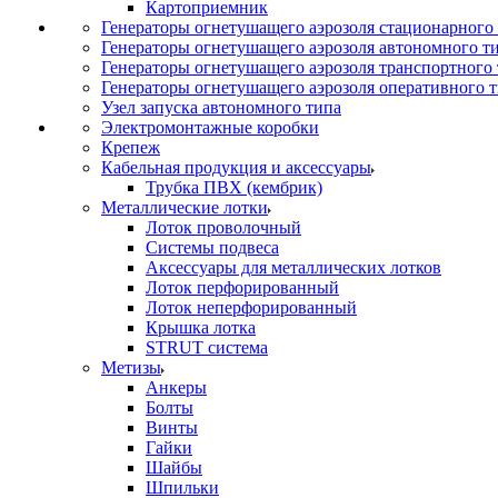
Картоприемник
Генераторы огнетушащего аэрозоля стационарного
Генераторы огнетушащего аэрозоля автономного т
Генераторы огнетушащего аэрозоля транспортного
Генераторы огнетушащего аэрозоля оперативного 
Узел запуска автономного типа
Электромонтажные коробки
Крепеж
Кабельная продукция и аксессуары
Трубка ПВХ (кембрик)
Металлические лотки
Лоток проволочный
Системы подвеса
Аксессуары для металлических лотков
Лоток перфорированный
Лоток неперфорированный
Крышка лотка
STRUT система
Метизы
Анкеры
Болты
Винты
Гайки
Шайбы
Шпильки