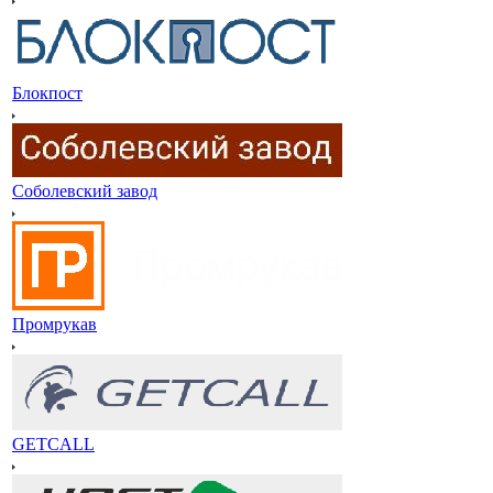
Блокпост
Соболевский завод
Промрукав
GETCALL