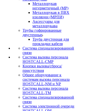
Металлорукав
негерметичный (МР)
Металлорукав в ПВХ
изоляции (МРПИ)
Аксессуары для
металлорукава
Трубы гофрированные
двустенные
Труба двустенная для
прокладки кабеля
Система специализированной
связи
Cистема вызова персонала
HOSTCALL-CMP
Кнопки вызова/сброса/
присутствия
Общее оборудование к
системам вызова персонала
HOSTCALL-NM и NP
Система вызова персонала
HOSTCALL-TM
Система специализированной
связи
Система электронной очереди
HOSTCALL-QM