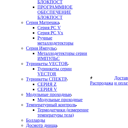
БЛОКПОСТ
ПРОГРАММНОЕ
ОБЕСПЕЧЕНИЕ
БЛОКПОСТ
Серия Матрешка
Серия PC V
Серия PC Vx
Ручные
металлодетекторы
Серия Импульс
Металлодетекторы серии
ИМПУЛЬС
Турникеты VECTOR
Турникеты серии
VECTOR
Достав
Турникеты СПЕКТР
Распродажа
и опла
СЕРИЯ Z
СЕРИЯ V
Модульные проходные
Модульные проходные
Температурный контроль
Термодатчики (измерение
температуры тела)
Болларды
Досмотр днища