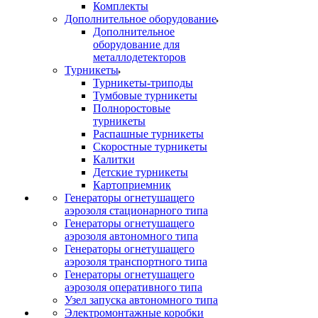
Комплекты
Дополнительное оборудование
Дополнительное
оборудование для
металлодетекторов
Турникеты
Турникеты-триподы
Тумбовые турникеты
Полноростовые
турникеты
Распашные турникеты
Скоростные турникеты
Калитки
Детские турникеты
Картоприемник
Генераторы огнетушащего
аэрозоля стационарного типа
Генераторы огнетушащего
аэрозоля автономного типа
Генераторы огнетушащего
аэрозоля транспортного типа
Генераторы огнетушащего
аэрозоля оперативного типа
Узел запуска автономного типа
Электромонтажные коробки