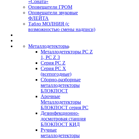
«Соната»
Оповещатели ГРОМ
Оповещатели звуковые
ФЛЕЙТА
Табло МОЛНИЯ (с
возможностью смены надписи)
Металлодетекторы
Металлодетекторы РС Z
1, PC Z 3
Серия РС Z
Серия РС X
(всепогодные)
Сборно-разборные
металлодетекторы
БЛОКПОСТ
Арочные
Металлодетекторы
БЛОКПОСТ серия РС
Дезинфекционно-
досмотровая станция
БЛОКПОСТ КИД
Ручные
металлодетекторы