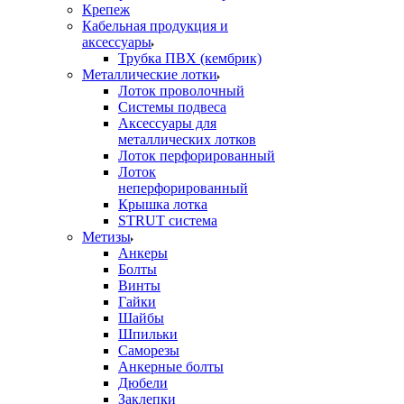
Крепеж
Кабельная продукция и
аксессуары
Трубка ПВХ (кембрик)
Металлические лотки
Лоток проволочный
Системы подвеса
Аксессуары для
металлических лотков
Лоток перфорированный
Лоток
неперфорированный
Крышка лотка
STRUT система
Метизы
Анкеры
Болты
Винты
Гайки
Шайбы
Шпильки
Саморезы
Анкерные болты
Дюбели
Заклепки