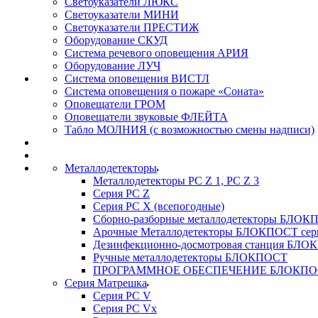
Светоуказатели ЛЮКС
Светоуказатели МИНИ
Светоуказатели ПРЕСТИЖ
Оборудование СКУД
Система речевого оповещения АРИЯ
Оборудование ЛУЧ
Система оповещения ВИСТЛ
Система оповещения о пожаре «Соната»
Оповещатели ГРОМ
Оповещатели звуковые ФЛЕЙТА
Табло МОЛНИЯ (с возможностью смены надписи)
Металлодетекторы
Металлодетекторы РС Z 1, PC Z 3
Серия РС Z
Серия РС X (всепогодные)
Сборно-разборные металлодетекторы БЛО
Арочные Металлодетекторы БЛОКПОСТ сер
Дезинфекционно-досмотровая станция БЛ
Ручные металлодетекторы БЛОКПОСТ
ПРОГРАММНОЕ ОБЕСПЕЧЕНИЕ БЛОКПО
Серия Матрешка
Серия PC V
Серия PC Vx