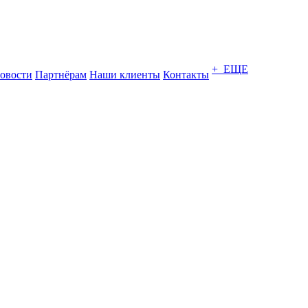
+ ЕЩЕ
овости
Партнёрам
Наши клиенты
Контакты