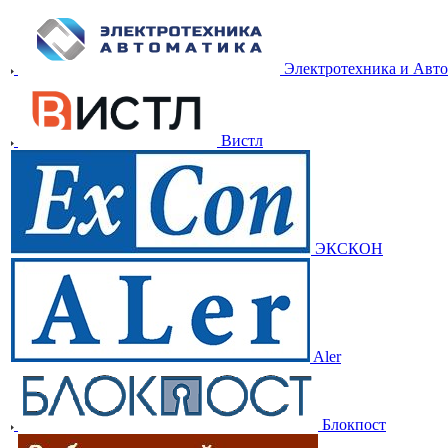
Электротехника и Авт
Вистл
ЭКСКОН
Aler
Блокпост