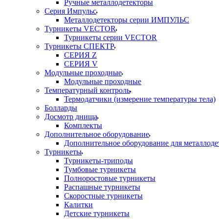
Ручные металлодетекторы
Серия Импульс
Металлодетекторы серии ИМПУЛЬС
Турникеты VECTOR
Турникеты серии VECTOR
Турникеты СПЕКТР
СЕРИЯ Z
СЕРИЯ V
Модульные проходные
Модульные проходные
Температурный контроль
Термодатчики (измерение температуры тела)
Болларды
Досмотр днища
Комплекты
Дополнительное оборудование
Дополнительное оборудование для металлоде
Турникеты
Турникеты-триподы
Тумбовые турникеты
Полноростовые турникеты
Распашные турникеты
Скоростные турникеты
Калитки
Детские турникеты