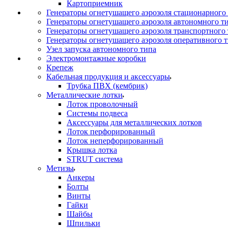
Картоприемник
Генераторы огнетушащего аэрозоля стационарного
Генераторы огнетушащего аэрозоля автономного т
Генераторы огнетушащего аэрозоля транспортного
Генераторы огнетушащего аэрозоля оперативного 
Узел запуска автономного типа
Электромонтажные коробки
Крепеж
Кабельная продукция и аксессуары
Трубка ПВХ (кембрик)
Металлические лотки
Лоток проволочный
Системы подвеса
Аксессуары для металлических лотков
Лоток перфорированный
Лоток неперфорированный
Крышка лотка
STRUT система
Метизы
Анкеры
Болты
Винты
Гайки
Шайбы
Шпильки