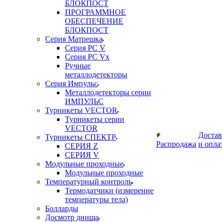
БЛОКПОСТ
ПРОГРАММНОЕ
ОБЕСПЕЧЕНИЕ
БЛОКПОСТ
Серия Матрешка
Серия PC V
Серия PC Vx
Ручные
металлодетекторы
Серия Импульс
Металлодетекторы серии
ИМПУЛЬС
Турникеты VECTOR
Турникеты серии
VECTOR
Достав
Турникеты СПЕКТР
Распродажа
и опла
СЕРИЯ Z
СЕРИЯ V
Модульные проходные
Модульные проходные
Температурный контроль
Термодатчики (измерение
температуры тела)
Болларды
Досмотр днища