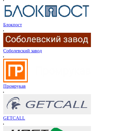
Блокпост
Соболевский завод
Промрукав
GETCALL