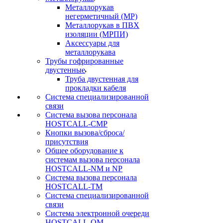
Металлорукав
негерметичный (МР)
Металлорукав в ПВХ
изоляции (МРПИ)
Аксессуары для
металлорукава
Трубы гофрированные
двустенные
Труба двустенная для
прокладки кабеля
Система специализированной
связи
Cистема вызова персонала
HOSTCALL-CMP
Кнопки вызова/сброса/
присутствия
Общее оборудование к
системам вызова персонала
HOSTCALL-NM и NP
Система вызова персонала
HOSTCALL-TM
Система специализированной
связи
Система электронной очереди
HOSTCALL-QM