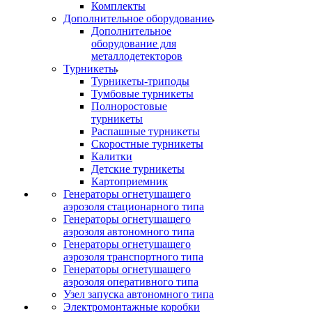
Комплекты
Дополнительное оборудование
Дополнительное
оборудование для
металлодетекторов
Турникеты
Турникеты-триподы
Тумбовые турникеты
Полноростовые
турникеты
Распашные турникеты
Скоростные турникеты
Калитки
Детские турникеты
Картоприемник
Генераторы огнетушащего
аэрозоля стационарного типа
Генераторы огнетушащего
аэрозоля автономного типа
Генераторы огнетушащего
аэрозоля транспортного типа
Генераторы огнетушащего
аэрозоля оперативного типа
Узел запуска автономного типа
Электромонтажные коробки