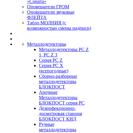
«Соната»
Оповещатели ГРОМ
Оповещатели звуковые
ФЛЕЙТА
Табло МОЛНИЯ (с
возможностью смены надписи)
Металлодетекторы
Металлодетекторы РС Z
1, PC Z 3
Серия РС Z
Серия РС X
(всепогодные)
Сборно-разборные
металлодетекторы
БЛОКПОСТ
Арочные
Металлодетекторы
БЛОКПОСТ серия РС
Дезинфекционно-
досмотровая станция
БЛОКПОСТ КИД
Ручные
металлодетекторы