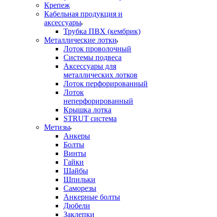
Крепеж
Кабельная продукция и
аксессуары
Трубка ПВХ (кембрик)
Металлические лотки
Лоток проволочный
Системы подвеса
Аксессуары для
металлических лотков
Лоток перфорированный
Лоток
неперфорированный
Крышка лотка
STRUT система
Метизы
Анкеры
Болты
Винты
Гайки
Шайбы
Шпильки
Саморезы
Анкерные болты
Дюбели
Заклепки