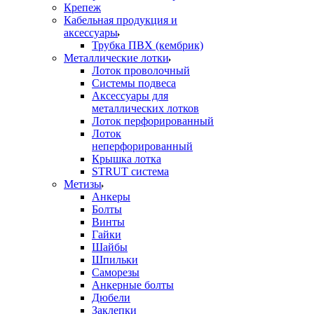
Крепеж
Кабельная продукция и
аксессуары
Трубка ПВХ (кембрик)
Металлические лотки
Лоток проволочный
Системы подвеса
Аксессуары для
металлических лотков
Лоток перфорированный
Лоток
неперфорированный
Крышка лотка
STRUT система
Метизы
Анкеры
Болты
Винты
Гайки
Шайбы
Шпильки
Саморезы
Анкерные болты
Дюбели
Заклепки