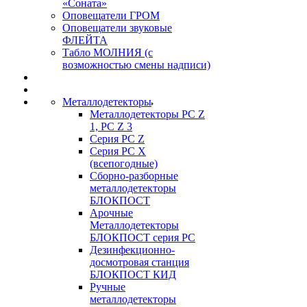
«Соната»
Оповещатели ГРОМ
Оповещатели звуковые
ФЛЕЙТА
Табло МОЛНИЯ (с
возможностью смены надписи)
Металлодетекторы
Металлодетекторы РС Z
1, PC Z 3
Серия РС Z
Серия РС X
(всепогодные)
Сборно-разборные
металлодетекторы
БЛОКПОСТ
Арочные
Металлодетекторы
БЛОКПОСТ серия РС
Дезинфекционно-
досмотровая станция
БЛОКПОСТ КИД
Ручные
металлодетекторы