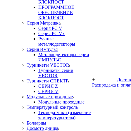
БЛОКПОСТ
ПРОГРАММНОЕ
ОБЕСПЕЧЕНИЕ
БЛОКПОСТ
Серия Матрешка
Серия PC V
Серия PC Vx
Ручные
металлодетекторы
Серия Импульс
Металлодетекторы серии
ИМПУЛЬС
Турникеты VECTOR
Турникеты серии
VECTOR
Достав
Турникеты СПЕКТР
Распродажа
и опла
СЕРИЯ Z
СЕРИЯ V
Модульные проходные
Модульные проходные
Температурный контроль
Термодатчики (измерение
температуры тела)
Болларды
Досмотр днища