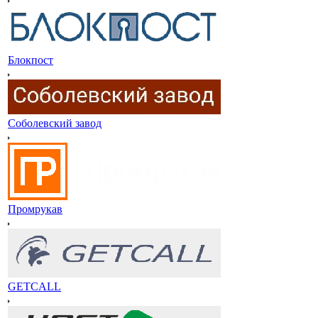
Блокпост
Соболевский завод
Промрукав
GETCALL