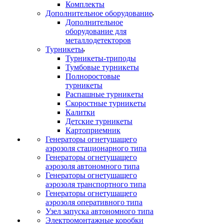
Комплекты
Дополнительное оборудование
Дополнительное
оборудование для
металлодетекторов
Турникеты
Турникеты-триподы
Тумбовые турникеты
Полноростовые
турникеты
Распашные турникеты
Скоростные турникеты
Калитки
Детские турникеты
Картоприемник
Генераторы огнетушащего
аэрозоля стационарного типа
Генераторы огнетушащего
аэрозоля автономного типа
Генераторы огнетушащего
аэрозоля транспортного типа
Генераторы огнетушащего
аэрозоля оперативного типа
Узел запуска автономного типа
Электромонтажные коробки