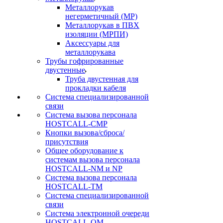
Металлорукав
негерметичный (МР)
Металлорукав в ПВХ
изоляции (МРПИ)
Аксессуары для
металлорукава
Трубы гофрированные
двустенные
Труба двустенная для
прокладки кабеля
Система специализированной
связи
Cистема вызова персонала
HOSTCALL-CMP
Кнопки вызова/сброса/
присутствия
Общее оборудование к
системам вызова персонала
HOSTCALL-NM и NP
Система вызова персонала
HOSTCALL-TM
Система специализированной
связи
Система электронной очереди
HOSTCALL-QM