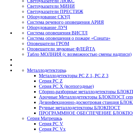
Светоуказатели ЛЮКС
Светоуказатели МИНИ
Светоуказатели ПРЕСТИЖ
Оборудование СКУД
Система речевого оповещения АРИЯ
Оборудование ЛУЧ
Система оповещения ВИСТЛ
Система оповещения о пожаре «Соната»
Оповещатели ГРОМ
Оповещатели звуковые ФЛЕЙТА
Табло МОЛНИЯ (с возможностью смены надписи)
Металлодетекторы
Металлодетекторы РС Z 1, PC Z 3
Серия РС Z
Серия РС X (всепогодные)
Сборно-разборные металлодетекторы БЛО
Арочные Металлодетекторы БЛОКПОСТ сер
Дезинфекционно-досмотровая станция БЛ
Ручные металлодетекторы БЛОКПОСТ
ПРОГРАММНОЕ ОБЕСПЕЧЕНИЕ БЛОКПО
Серия Матрешка
Серия PC V
Серия PC Vx