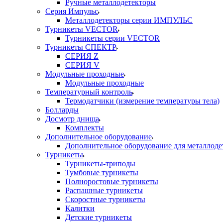
Ручные металлодетекторы
Серия Импульс
Металлодетекторы серии ИМПУЛЬС
Турникеты VECTOR
Турникеты серии VECTOR
Турникеты СПЕКТР
СЕРИЯ Z
СЕРИЯ V
Модульные проходные
Модульные проходные
Температурный контроль
Термодатчики (измерение температуры тела)
Болларды
Досмотр днища
Комплекты
Дополнительное оборудование
Дополнительное оборудование для металлоде
Турникеты
Турникеты-триподы
Тумбовые турникеты
Полноростовые турникеты
Распашные турникеты
Скоростные турникеты
Калитки
Детские турникеты