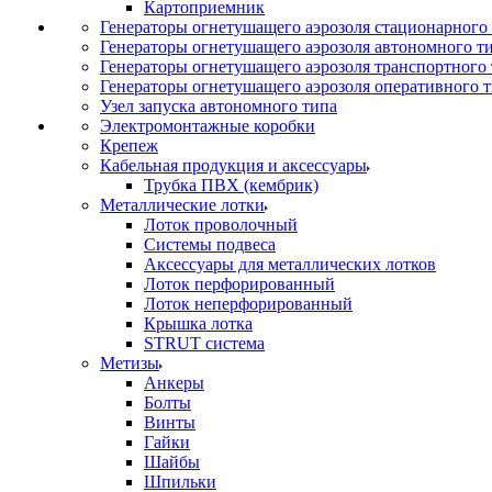
Картоприемник
Генераторы огнетушащего аэрозоля стационарного
Генераторы огнетушащего аэрозоля автономного т
Генераторы огнетушащего аэрозоля транспортного
Генераторы огнетушащего аэрозоля оперативного 
Узел запуска автономного типа
Электромонтажные коробки
Крепеж
Кабельная продукция и аксессуары
Трубка ПВХ (кембрик)
Металлические лотки
Лоток проволочный
Системы подвеса
Аксессуары для металлических лотков
Лоток перфорированный
Лоток неперфорированный
Крышка лотка
STRUT система
Метизы
Анкеры
Болты
Винты
Гайки
Шайбы
Шпильки