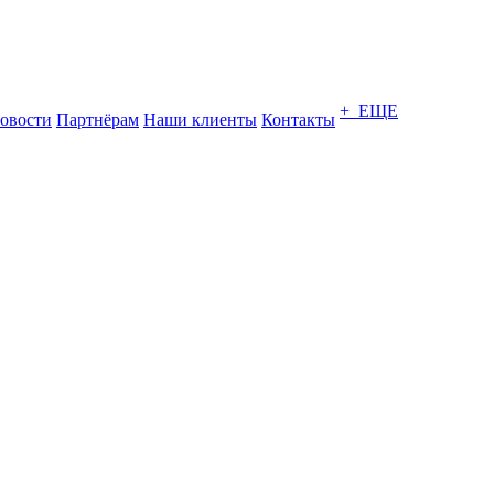
+ ЕЩЕ
овости
Партнёрам
Наши клиенты
Контакты