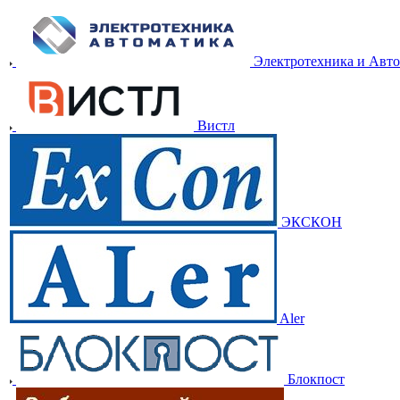
Электротехника и Авт
Вистл
ЭКСКОН
Aler
Блокпост