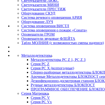
Светоуказатели ЛЮКС
Светоуказатели МИНИ
Светоуказатели ПРЕСТИЖ
Оборудование СКУД
Система речевого оповещения АРИЯ
Оборудование ЛУЧ
Система оповещения ВИСТЛ
Система оповещения о пожаре «Соната»
Оповещатели ГРОМ
Оповещатели звуковые ФЛЕЙТА
Табло МОЛНИЯ (с возможностью смены надписи)
Металлодетекторы
Металлодетекторы РС Z 1, PC Z 3
Серия РС Z
Серия РС X (всепогодные)
Сборно-разборные металлодетекторы БЛО
Арочные Металлодетекторы БЛОКПОСТ сер
Дезинфекционно-досмотровая станция БЛ
Ручные металлодетекторы БЛОКПОСТ
ПРОГРАММНОЕ ОБЕСПЕЧЕНИЕ БЛОКПО
Серия Матрешка
Серия PC V
Серия PC Vx