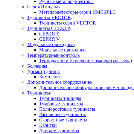
Ручные металлодетекторы
Серия Импульс
Металлодетекторы серии ИМПУЛЬС
Турникеты VECTOR
Турникеты серии VECTOR
Турникеты СПЕКТР
СЕРИЯ Z
СЕРИЯ V
Модульные проходные
Модульные проходные
Температурный контроль
Термодатчики (измерение температуры тела)
Болларды
Досмотр днища
Комплекты
Дополнительное оборудование
Дополнительное оборудование для металлоде
Турникеты
Турникеты-триподы
Тумбовые турникеты
Полноростовые турникеты
Распашные турникеты
Скоростные турникеты
Калитки
Детские турникеты