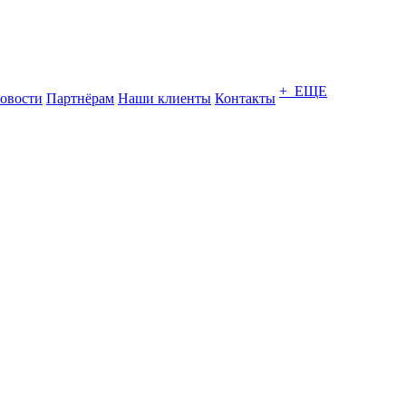
+ ЕЩЕ
овости
Партнёрам
Наши клиенты
Контакты