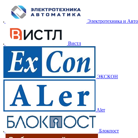
Электротехника и Авт
Вистл
ЭКСКОН
Aler
Блокпост