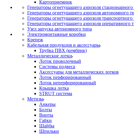
Картоприемник
Генераторы огнетушащего аэрозоля стационарного
Генераторы огнетушащего аэрозоля автономного т
Генераторы огнетушащего аэрозоля транспортного
Генераторы огнетушащего аэрозоля оперативного 
Узел запуска автономного типа
Электромонтажные коробки
Крепеж
Кабельная продукция и аксессуары
Трубка ПВХ (кембрик)
Металлические лотки
Лоток проволочный
Системы подвеса
Аксессуары для металлических лотков
Лоток перфорированный
Лоток неперфорированный
Крышка лотка
STRUT система
Метизы
Анкеры
Болты
Винты
Гайки
Шайбы
Шпильки