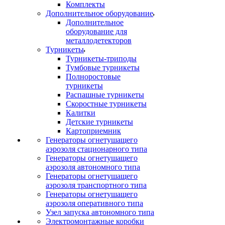
Комплекты
Дополнительное оборудование
Дополнительное
оборудование для
металлодетекторов
Турникеты
Турникеты-триподы
Тумбовые турникеты
Полноростовые
турникеты
Распашные турникеты
Скоростные турникеты
Калитки
Детские турникеты
Картоприемник
Генераторы огнетушащего
аэрозоля стационарного типа
Генераторы огнетушащего
аэрозоля автономного типа
Генераторы огнетушащего
аэрозоля транспортного типа
Генераторы огнетушащего
аэрозоля оперативного типа
Узел запуска автономного типа
Электромонтажные коробки