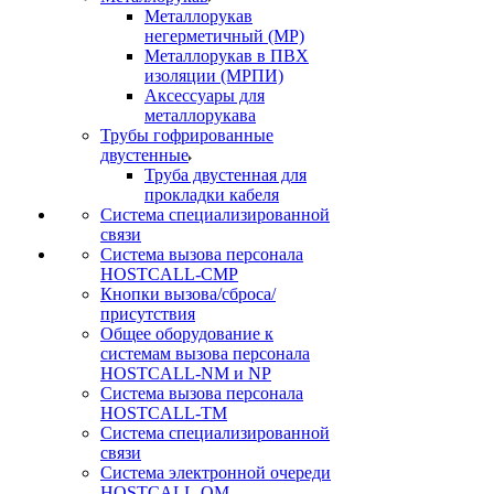
Металлорукав
негерметичный (МР)
Металлорукав в ПВХ
изоляции (МРПИ)
Аксессуары для
металлорукава
Трубы гофрированные
двустенные
Труба двустенная для
прокладки кабеля
Система специализированной
связи
Cистема вызова персонала
HOSTCALL-CMP
Кнопки вызова/сброса/
присутствия
Общее оборудование к
системам вызова персонала
HOSTCALL-NM и NP
Система вызова персонала
HOSTCALL-TM
Система специализированной
связи
Система электронной очереди
HOSTCALL-QM