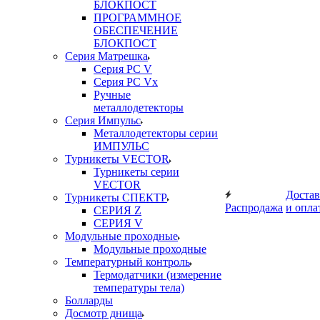
БЛОКПОСТ
ПРОГРАММНОЕ
ОБЕСПЕЧЕНИЕ
БЛОКПОСТ
Серия Матрешка
Серия PC V
Серия PC Vx
Ручные
металлодетекторы
Серия Импульс
Металлодетекторы серии
ИМПУЛЬС
Турникеты VECTOR
Турникеты серии
VECTOR
Достав
Турникеты СПЕКТР
Распродажа
и опла
СЕРИЯ Z
СЕРИЯ V
Модульные проходные
Модульные проходные
Температурный контроль
Термодатчики (измерение
температуры тела)
Болларды
Досмотр днища