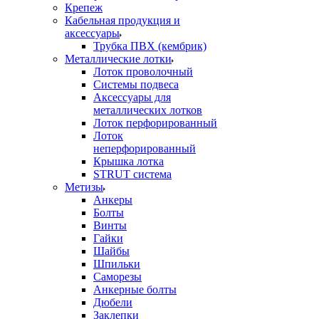
Крепеж
Кабельная продукция и
аксессуары
Трубка ПВХ (кембрик)
Металлические лотки
Лоток проволочный
Системы подвеса
Аксессуары для
металлических лотков
Лоток перфорированный
Лоток
неперфорированный
Крышка лотка
STRUT система
Метизы
Анкеры
Болты
Винты
Гайки
Шайбы
Шпильки
Саморезы
Анкерные болты
Дюбели
Заклепки