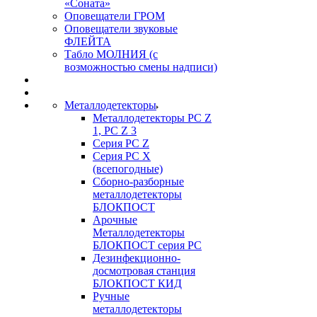
«Соната»
Оповещатели ГРОМ
Оповещатели звуковые
ФЛЕЙТА
Табло МОЛНИЯ (с
возможностью смены надписи)
Металлодетекторы
Металлодетекторы РС Z
1, PC Z 3
Серия РС Z
Серия РС X
(всепогодные)
Сборно-разборные
металлодетекторы
БЛОКПОСТ
Арочные
Металлодетекторы
БЛОКПОСТ серия РС
Дезинфекционно-
досмотровая станция
БЛОКПОСТ КИД
Ручные
металлодетекторы