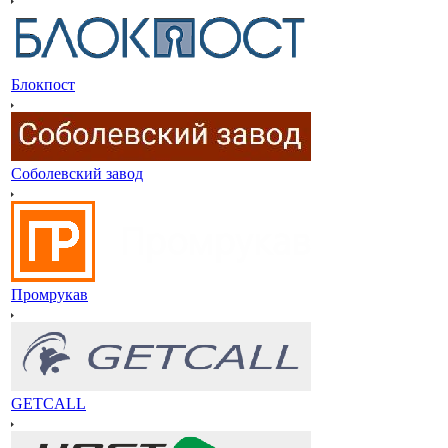
Блокпост
Соболевский завод
Промрукав
GETCALL