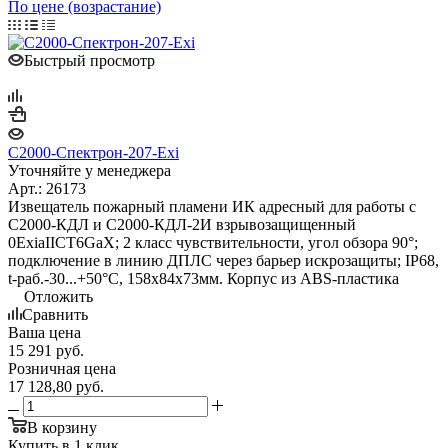
По цене (возрастание)
Быстрый просмотр
С2000-Спектрон-207-Exi
Уточняйте у менеджера
Арт.: 26173
Извещатель пожарный пламени ИК адресный для работы с
С2000-КДЛ и С2000-КДЛ-2И взрывозащищенный
0ExiaIICT6GaX; 2 класс чувствительности, угол обзора 90°;
подключение в линию ДПЛС через барьер искрозащиты; IP68,
t-раб.-30...+50°С, 158х84х73мм. Корпус из ABS-пластика
Отложить
Сравнить
Ваша цена
15 291
руб.
Розничная цена
17 128,80
руб.
В корзину
Купить в 1 клик