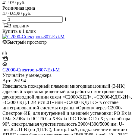
41 979
руб.
Розничная цена
47 024,90
руб.
В корзину
Купить в 1 клик
Быстрый просмотр
С2000-Спектрон-807-Exi-М
Уточняйте у менеджера
Арт.: 26194
Извещатель пожарный пламени многодиапазонный (3-ИК)
адресный взрывозащищенный для работы с контроллером
двухпроводной линии связи «С2000-КДЛ», «С2000-КДЛ-2И»,
«С2000-КДЛ-2И исп.01» или «С2000-КДЛ-С» в составе
интегрированной системы охраны «Орион» через С2000-
Спектрон-ИБ, для внутренней и внешней установки; PO Ex ia
I Ma X/0Ex ia IIC T6 Ga X/Ex ia IIIC T85o C Da X; угол обзора
90°, спектральная чувствительность 3900/4300/5000 нм; U-
пит.8…11 В (по ДПЛС), I-потр.1 мА; подключение в линию
ДПЛС через барьер искрозащиты; IP66/IP68, t-раб.-40…75°C,