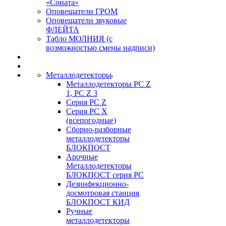
«Соната»
Оповещатели ГРОМ
Оповещатели звуковые
ФЛЕЙТА
Табло МОЛНИЯ (с
возможностью смены надписи)
Металлодетекторы
Металлодетекторы РС Z
1, PC Z 3
Серия РС Z
Серия РС X
(всепогодные)
Сборно-разборные
металлодетекторы
БЛОКПОСТ
Арочные
Металлодетекторы
БЛОКПОСТ серия РС
Дезинфекционно-
досмотровая станция
БЛОКПОСТ КИД
Ручные
металлодетекторы