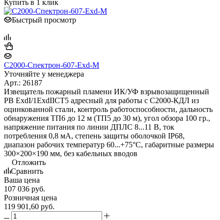
Купить в 1 клик
Быстрый просмотр
С2000-Спектрон-607-Exd-М
Уточняйте у менеджера
Арт.: 26187
Извещатель пожарный пламени ИК/УФ взрывозащищенный
РВ ExdI/1ExdIICT5 адресный для работы с С2000-КДЛ из
оцинкованной стали, контроль работоспособности, дальность
обнаружения ТП6 до 12 м (ТП5 до 30 м), угол обзора 100 гр.,
напряжение питания по линии ДПЛС 8...11 В, ток
потребления 0,8 мА, степень защиты оболочкой IP68,
диапазон рабочих температур 60...+75°С, габаритные размеры
300×200×190 мм, без кабельных вводов
Отложить
Сравнить
Ваша цена
107 036
руб.
Розничная цена
119 901,60
руб.