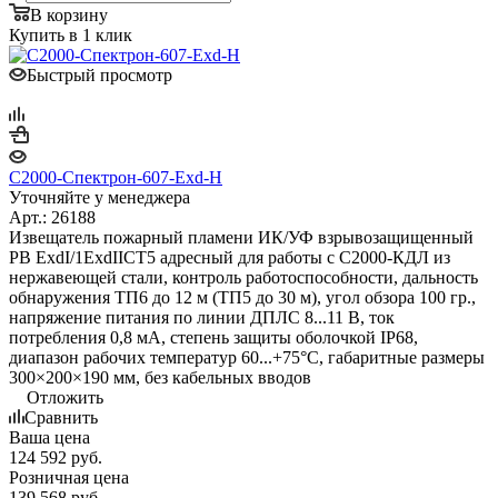
В корзину
Купить в 1 клик
Быстрый просмотр
С2000-Спектрон-607-Exd-Н
Уточняйте у менеджера
Арт.: 26188
Извещатель пожарный пламени ИК/УФ взрывозащищенный
РВ ExdI/1ExdIICT5 адресный для работы с С2000-КДЛ из
нержавеющей стали, контроль работоспособности, дальность
обнаружения ТП6 до 12 м (ТП5 до 30 м), угол обзора 100 гр.,
напряжение питания по линии ДПЛС 8...11 В, ток
потребления 0,8 мА, степень защиты оболочкой IP68,
диапазон рабочих температур 60...+75°С, габаритные размеры
300×200×190 мм, без кабельных вводов
Отложить
Сравнить
Ваша цена
124 592
руб.
Розничная цена
139 568
руб.