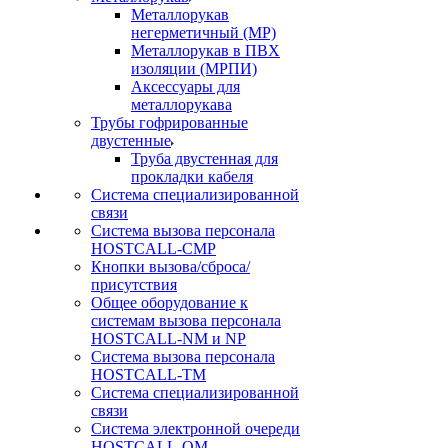
Металлорукав
негерметичный (МР)
Металлорукав в ПВХ
изоляции (МРПИ)
Аксессуары для
металлорукава
Трубы гофрированные
двустенные
Труба двустенная для
прокладки кабеля
Система специализированной
связи
Cистема вызова персонала
HOSTCALL-CMP
Кнопки вызова/сброса/
присутствия
Общее оборудование к
системам вызова персонала
HOSTCALL-NM и NP
Система вызова персонала
HOSTCALL-TM
Система специализированной
связи
Система электронной очереди
HOSTCALL-QM