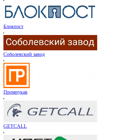
Блокпост
Соболевский завод
Промрукав
GETCALL