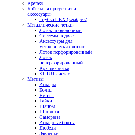
Крепеж
Кабельная продукция и
аксессуары
Трубка ПВХ (кембрик)
Металлические лотки
Лоток проволочный
Системы подвеса
Аксессуары для
металлических лотков
Лоток перфорированный
Лоток
неперфорированный
Крышка лотка
STRUT система
Метизы
Анкеры
Болты
Винты
Гайки
Шайбы
Шпильки
Саморезы
Анкерные болты
Дюбели
Заклепки