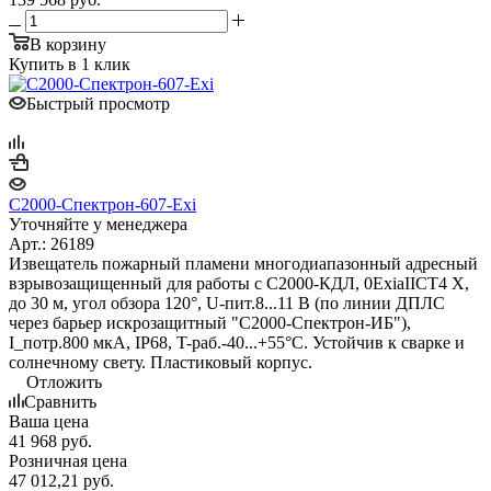
В корзину
Купить в 1 клик
Быстрый просмотр
С2000-Спектрон-607-Exi
Уточняйте у менеджера
Арт.: 26189
Извещатель пожарный пламени многодиапазонный адресный
взрывозащищенный для работы с С2000-КДЛ, 0ExiaIICT4 X,
до 30 м, угол обзора 120°, U-пит.8...11 В (по линии ДПЛС
через барьер искрозащитный "С2000-Спектрон-ИБ"),
I_потр.800 мкА, IP68, T-раб.-40...+55°С. Устойчив к сварке и
солнечному свету. Пластиковый корпус.
Отложить
Сравнить
Ваша цена
41 968
руб.
Розничная цена
47 012,21
руб.