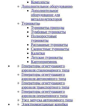
Комплекты
Дополнительное оборудование
Дополнительное
оборудование для
металлодетекторов
Турникеты
Турникеты-триподы
Тумбовые турникеты
Полноростовые
турникеты
Распашные турникеты
Скоростные турникеты
Калитки
Детские турникеты
Картоприемник
Генераторы огнетушащего
аэрозоля стационарного типа
Генераторы огнетушащего
аэрозоля автономного типа
Генераторы огнетушащего
аэрозоля транспортного типа
Генераторы огнетушащего
аэрозоля оперативного типа
Узел запуска автономного типа
Электромонтажные коробки