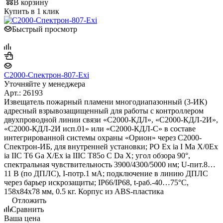
В корзину
Купить в 1 клик
Быстрый просмотр
С2000-Спектрон-807-Exi
Уточняйте у менеджера
Арт.: 26193
Извещатель пожарный пламени многодиапазонный (3-ИК)
адресный взрывозащищенный для работы с контроллером
двухпроводной линии связи «С2000-КДЛ», «С2000-КДЛ-2И»,
«С2000-КДЛ-2И исп.01» или «С2000-КДЛ-С» в составе
интегрированной системы охраны «Орион» через С2000-
Спектрон-ИБ, для внутренней установки; PO Ex ia I Ma X/0Ex
ia IIC T6 Ga X/Ex ia IIIC T85o C Da X; угол обзора 90°,
спектральная чувствительность 3900/4300/5000 нм; U-пит.8…
11 В (по ДПЛС), I-потр.1 мА; подключение в линию ДПЛС
через барьер искрозащиты; IP66/IP68, t-раб.-40…75°C,
158х84х78 мм, 0.5 кг. Корпус из ABS-пластика
Отложить
Сравнить
Ваша цена