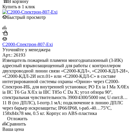
В корзину
Купить в 1 клик
Быстрый просмотр
С2000-Спектрон-807-Exi
Уточняйте у менеджера
Арт.: 26193
Извещатель пожарный пламени многодиапазонный (3-ИК)
адресный взрывозащищенный для работы с контроллером
двухпроводной линии связи «С2000-КДЛ», «С2000-КДЛ-2И»,
«С2000-КДЛ-2И исп.01» или «С2000-КДЛ-С» в составе
интегрированной системы охраны «Орион» через С2000-
Спектрон-ИБ, для внутренней установки; PO Ex ia I Ma X/0Ex
ia IIC T6 Ga X/Ex ia IIIC T85o C Da X; угол обзора 90°,
спектральная чувствительность 3900/4300/5000 нм; U-пит.8…
11 В (по ДПЛС), I-потр.1 мА; подключение в линию ДПЛС
через барьер искрозащиты; IP66/IP68, t-раб.-40…75°C,
158х84х78 мм, 0.5 кг. Корпус из ABS-пластика
Отложить
Сравнить
Ваша цена