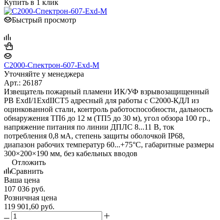
Купить в 1 клик
Быстрый просмотр
С2000-Спектрон-607-Exd-М
Уточняйте у менеджера
Арт.: 26187
Извещатель пожарный пламени ИК/УФ взрывозащищенный
РВ ExdI/1ExdIICT5 адресный для работы с С2000-КДЛ из
оцинкованной стали, контроль работоспособности, дальность
обнаружения ТП6 до 12 м (ТП5 до 30 м), угол обзора 100 гр.,
напряжение питания по линии ДПЛС 8...11 В, ток
потребления 0,8 мА, степень защиты оболочкой IP68,
диапазон рабочих температур 60...+75°С, габаритные размеры
300×200×190 мм, без кабельных вводов
Отложить
Сравнить
Ваша цена
107 036
руб.
Розничная цена
119 901,60
руб.