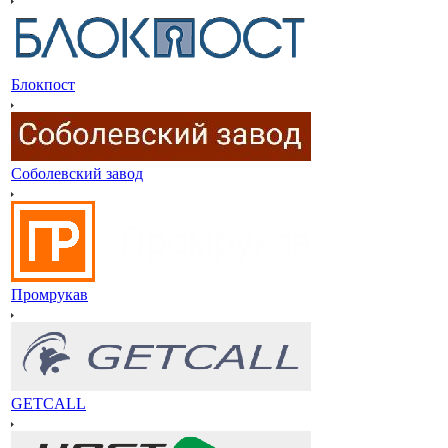
Блокпост
Соболевский завод
Промрукав
GETCALL