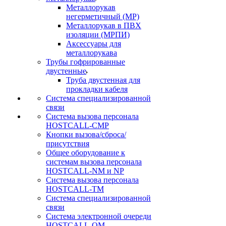
Металлорукав
негерметичный (МР)
Металлорукав в ПВХ
изоляции (МРПИ)
Аксессуары для
металлорукава
Трубы гофрированные
двустенные
Труба двустенная для
прокладки кабеля
Система специализированной
связи
Cистема вызова персонала
HOSTCALL-CMP
Кнопки вызова/сброса/
присутствия
Общее оборудование к
системам вызова персонала
HOSTCALL-NM и NP
Система вызова персонала
HOSTCALL-TM
Система специализированной
связи
Система электронной очереди
HOSTCALL-QM