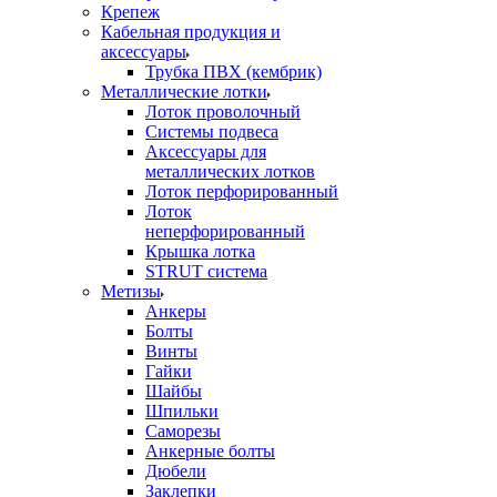
Крепеж
Кабельная продукция и
аксессуары
Трубка ПВХ (кембрик)
Металлические лотки
Лоток проволочный
Системы подвеса
Аксессуары для
металлических лотков
Лоток перфорированный
Лоток
неперфорированный
Крышка лотка
STRUT система
Метизы
Анкеры
Болты
Винты
Гайки
Шайбы
Шпильки
Саморезы
Анкерные болты
Дюбели
Заклепки