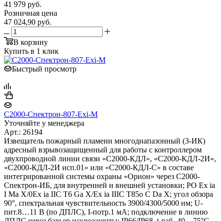
41 979
руб.
Розничная цена
47 024,90
руб.
В корзину
Купить в 1 клик
Быстрый просмотр
С2000-Спектрон-807-Exi-М
Уточняйте у менеджера
Арт.: 26194
Извещатель пожарный пламени многодиапазонный (3-ИК)
адресный взрывозащищенный для работы с контроллером
двухпроводной линии связи «С2000-КДЛ», «С2000-КДЛ-2И»,
«С2000-КДЛ-2И исп.01» или «С2000-КДЛ-С» в составе
интегрированной системы охраны «Орион» через С2000-
Спектрон-ИБ, для внутренней и внешней установки; PO Ex ia
I Ma X/0Ex ia IIC T6 Ga X/Ex ia IIIC T85o C Da X; угол обзора
90°, спектральная чувствительность 3900/4300/5000 нм; U-
пит.8…11 В (по ДПЛС), I-потр.1 мА; подключение в линию
ДПЛС через барьер искрозащиты; IP66/IP68, t-раб.-40…75°C,