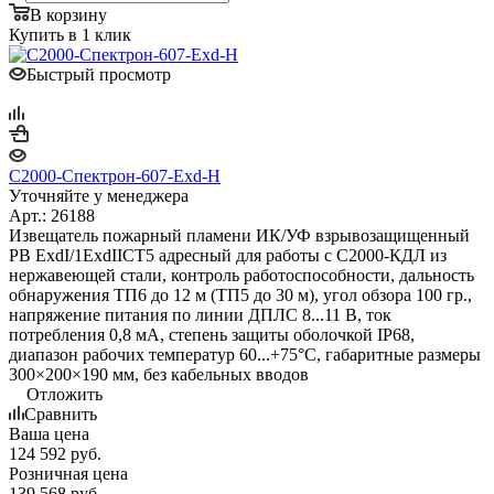
В корзину
Купить в 1 клик
Быстрый просмотр
С2000-Спектрон-607-Exd-Н
Уточняйте у менеджера
Арт.: 26188
Извещатель пожарный пламени ИК/УФ взрывозащищенный
РВ ExdI/1ExdIICT5 адресный для работы с С2000-КДЛ из
нержавеющей стали, контроль работоспособности, дальность
обнаружения ТП6 до 12 м (ТП5 до 30 м), угол обзора 100 гр.,
напряжение питания по линии ДПЛС 8...11 В, ток
потребления 0,8 мА, степень защиты оболочкой IP68,
диапазон рабочих температур 60...+75°С, габаритные размеры
300×200×190 мм, без кабельных вводов
Отложить
Сравнить
Ваша цена
124 592
руб.
Розничная цена
139 568
руб.