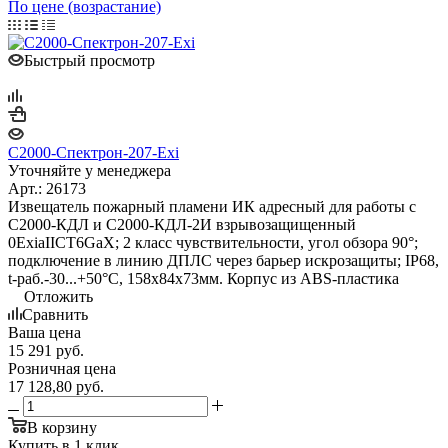
По цене (возрастание)
Быстрый просмотр
С2000-Спектрон-207-Exi
Уточняйте у менеджера
Арт.: 26173
Извещатель пожарный пламени ИК адресный для работы с
С2000-КДЛ и С2000-КДЛ-2И взрывозащищенный
0ExiaIICT6GaX; 2 класс чувствительности, угол обзора 90°;
подключение в линию ДПЛС через барьер искрозащиты; IP68,
t-раб.-30...+50°С, 158х84х73мм. Корпус из ABS-пластика
Отложить
Сравнить
Ваша цена
15 291
руб.
Розничная цена
17 128,80
руб.
В корзину
Купить в 1 клик