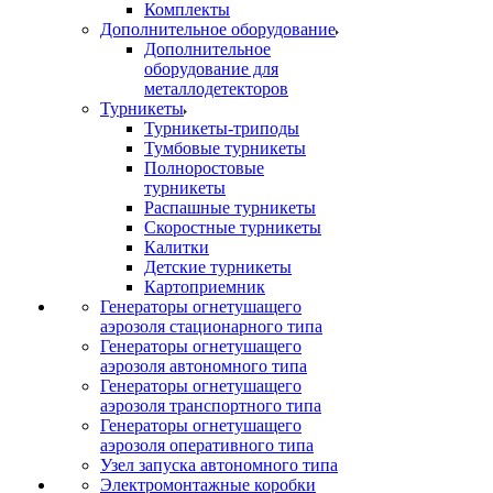
Комплекты
Дополнительное оборудование
Дополнительное
оборудование для
металлодетекторов
Турникеты
Турникеты-триподы
Тумбовые турникеты
Полноростовые
турникеты
Распашные турникеты
Скоростные турникеты
Калитки
Детские турникеты
Картоприемник
Генераторы огнетушащего
аэрозоля стационарного типа
Генераторы огнетушащего
аэрозоля автономного типа
Генераторы огнетушащего
аэрозоля транспортного типа
Генераторы огнетушащего
аэрозоля оперативного типа
Узел запуска автономного типа
Электромонтажные коробки