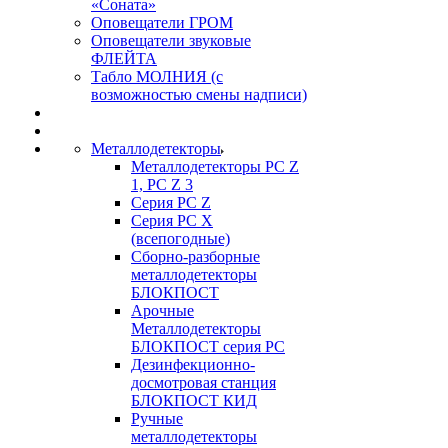
«Соната»
Оповещатели ГРОМ
Оповещатели звуковые
ФЛЕЙТА
Табло МОЛНИЯ (с
возможностью смены надписи)
Металлодетекторы
Металлодетекторы РС Z
1, PC Z 3
Серия РС Z
Серия РС X
(всепогодные)
Сборно-разборные
металлодетекторы
БЛОКПОСТ
Арочные
Металлодетекторы
БЛОКПОСТ серия РС
Дезинфекционно-
досмотровая станция
БЛОКПОСТ КИД
Ручные
металлодетекторы