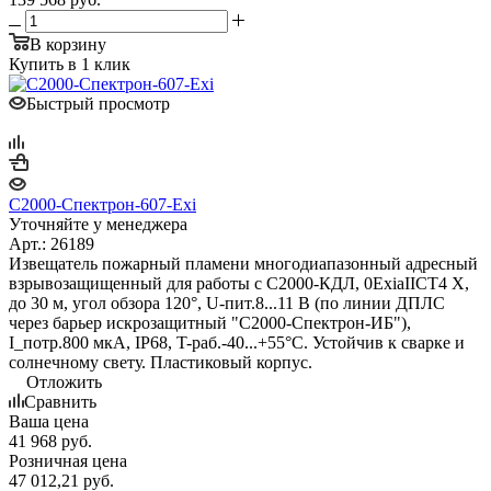
В корзину
Купить в 1 клик
Быстрый просмотр
С2000-Спектрон-607-Exi
Уточняйте у менеджера
Арт.: 26189
Извещатель пожарный пламени многодиапазонный адресный
взрывозащищенный для работы с С2000-КДЛ, 0ExiaIICT4 X,
до 30 м, угол обзора 120°, U-пит.8...11 В (по линии ДПЛС
через барьер искрозащитный "С2000-Спектрон-ИБ"),
I_потр.800 мкА, IP68, T-раб.-40...+55°С. Устойчив к сварке и
солнечному свету. Пластиковый корпус.
Отложить
Сравнить
Ваша цена
41 968
руб.
Розничная цена
47 012,21
руб.