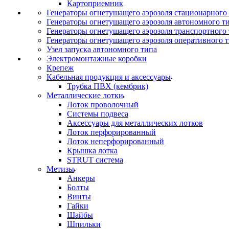
Картоприемник
Генераторы огнетушащего аэрозоля стационарного
Генераторы огнетушащего аэрозоля автономного т
Генераторы огнетушащего аэрозоля транспортного
Генераторы огнетушащего аэрозоля оперативного 
Узел запуска автономного типа
Электромонтажные коробки
Крепеж
Кабельная продукция и аксессуары
Трубка ПВХ (кембрик)
Металлические лотки
Лоток проволочный
Системы подвеса
Аксессуары для металлических лотков
Лоток перфорированный
Лоток неперфорированный
Крышка лотка
STRUT система
Метизы
Анкеры
Болты
Винты
Гайки
Шайбы
Шпильки