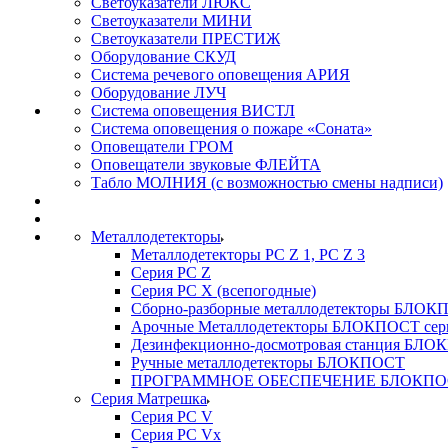
Светоуказатели ЛЮКС
Светоуказатели МИНИ
Светоуказатели ПРЕСТИЖ
Оборудование СКУД
Система речевого оповещения АРИЯ
Оборудование ЛУЧ
Система оповещения ВИСТЛ
Система оповещения о пожаре «Соната»
Оповещатели ГРОМ
Оповещатели звуковые ФЛЕЙТА
Табло МОЛНИЯ (с возможностью смены надписи)
Металлодетекторы
Металлодетекторы РС Z 1, PC Z 3
Серия РС Z
Серия РС X (всепогодные)
Сборно-разборные металлодетекторы БЛО
Арочные Металлодетекторы БЛОКПОСТ сер
Дезинфекционно-досмотровая станция БЛ
Ручные металлодетекторы БЛОКПОСТ
ПРОГРАММНОЕ ОБЕСПЕЧЕНИЕ БЛОКПО
Серия Матрешка
Серия PC V
Серия PC Vx