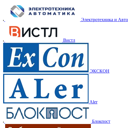
Электротехника и Авт
Вистл
ЭКСКОН
Aler
Блокпост