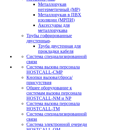
Металлорукав
негерметичный (МР)
Металлорукав в ПВХ
изоляции (МРПИ)
Аксессуары для
металлорукава
Трубы гофрированные
двустенные
Труба двустенная для
прокладки кабеля
Система специализированной
связи
Cистема вызова персонала
HOSTCALL-CMP
Кнопки вызова/сброса/
присутствия
Общее оборудование к
системам вызова персонала
HOSTCALL-NM и NP
Система вызова персонала
HOSTCALL-TM
Система специализированной
связи
Система электронной очереди
HOSTCALL-QM