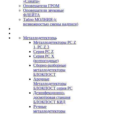
«Соната»
Оповещатели ГРОМ
Оповещатели звуковые
ФЛЕЙТА
Табло МОЛНИЯ (с
возможностью смены надписи)
Металлодетекторы
Металлодетекторы РС Z
1, PC Z 3
Серия РС Z
Серия РС X
(всепогодные)
Сборно-разборные
металлодетекторы
БЛОКПОСТ
Арочные
Металлодетекторы
БЛОКПОСТ серия РС
Дезинфекционно-
досмотровая станция
БЛОКПОСТ КИД
Ручные
металлодетекторы