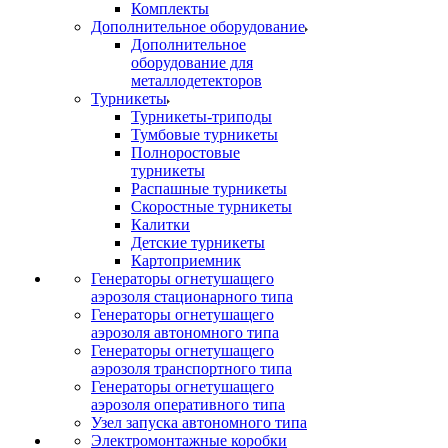
Комплекты
Дополнительное оборудование
Дополнительное
оборудование для
металлодетекторов
Турникеты
Турникеты-триподы
Тумбовые турникеты
Полноростовые
турникеты
Распашные турникеты
Скоростные турникеты
Калитки
Детские турникеты
Картоприемник
Генераторы огнетушащего
аэрозоля стационарного типа
Генераторы огнетушащего
аэрозоля автономного типа
Генераторы огнетушащего
аэрозоля транспортного типа
Генераторы огнетушащего
аэрозоля оперативного типа
Узел запуска автономного типа
Электромонтажные коробки