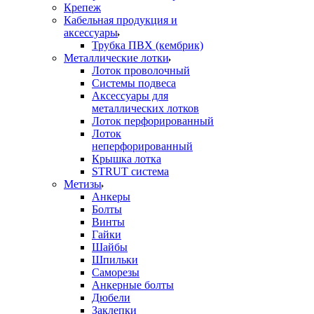
Крепеж
Кабельная продукция и
аксессуары
Трубка ПВХ (кембрик)
Металлические лотки
Лоток проволочный
Системы подвеса
Аксессуары для
металлических лотков
Лоток перфорированный
Лоток
неперфорированный
Крышка лотка
STRUT система
Метизы
Анкеры
Болты
Винты
Гайки
Шайбы
Шпильки
Саморезы
Анкерные болты
Дюбели
Заклепки