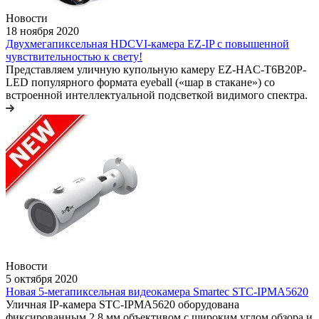
Новости
18 ноября 2020
Двухмегапиксельная HDCVI-камера EZ-IP с повышенной
чувствительностью к свету!
Представляем уличную купольную камеру EZ-HAC-T6B20P-
LED популярного формата eyeball («шар в стакане») со
встроенной интеллектуальной подсветкой видимого спектра.
Новости
5 октября 2020
Новая 5-мегапиксельная видеокамера Smartec STC-IPMA5620
Уличная IP-камера STC-IPMA5620 оборудована
фиксированным 2.8 мм объективом с широким углом обзора и