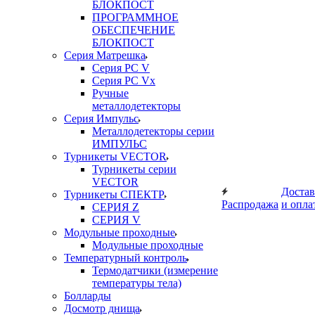
БЛОКПОСТ
ПРОГРАММНОЕ
ОБЕСПЕЧЕНИЕ
БЛОКПОСТ
Серия Матрешка
Серия PC V
Серия PC Vx
Ручные
металлодетекторы
Серия Импульс
Металлодетекторы серии
ИМПУЛЬС
Турникеты VECTOR
Турникеты серии
VECTOR
Достав
Турникеты СПЕКТР
Распродажа
и опла
СЕРИЯ Z
СЕРИЯ V
Модульные проходные
Модульные проходные
Температурный контроль
Термодатчики (измерение
температуры тела)
Болларды
Досмотр днища