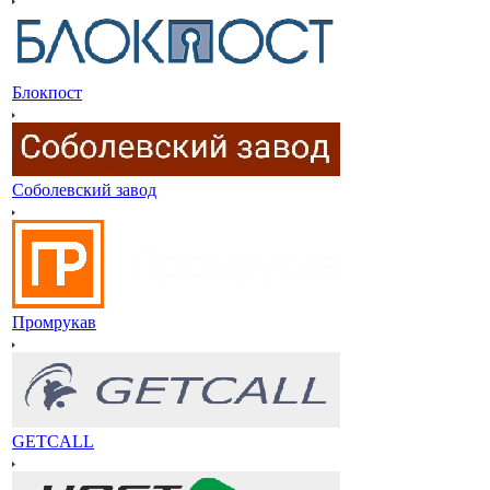
Блокпост
Соболевский завод
Промрукав
GETCALL