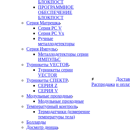
БЛОКПОСТ
ПРОГРАММНОЕ
ОБЕСПЕЧЕНИЕ
БЛОКПОСТ
Серия Матрешка
Серия PC V
Серия PC Vx
Ручные
металлодетекторы
Серия Импульс
Металлодетекторы серии
ИМПУЛЬС
Турникеты VECTOR
Турникеты серии
VECTOR
Достав
Турникеты СПЕКТР
Распродажа
и опла
СЕРИЯ Z
СЕРИЯ V
Модульные проходные
Модульные проходные
Температурный контроль
Термодатчики (измерение
температуры тела)
Болларды
Досмотр днища