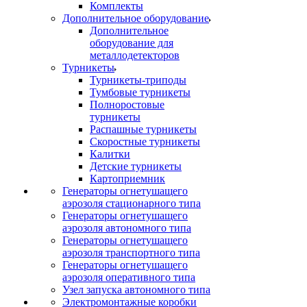
Комплекты
Дополнительное оборудование
Дополнительное
оборудование для
металлодетекторов
Турникеты
Турникеты-триподы
Тумбовые турникеты
Полноростовые
турникеты
Распашные турникеты
Скоростные турникеты
Калитки
Детские турникеты
Картоприемник
Генераторы огнетушащего
аэрозоля стационарного типа
Генераторы огнетушащего
аэрозоля автономного типа
Генераторы огнетушащего
аэрозоля транспортного типа
Генераторы огнетушащего
аэрозоля оперативного типа
Узел запуска автономного типа
Электромонтажные коробки