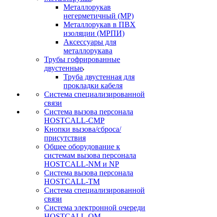
Металлорукав
негерметичный (МР)
Металлорукав в ПВХ
изоляции (МРПИ)
Аксессуары для
металлорукава
Трубы гофрированные
двустенные
Труба двустенная для
прокладки кабеля
Система специализированной
связи
Cистема вызова персонала
HOSTCALL-CMP
Кнопки вызова/сброса/
присутствия
Общее оборудование к
системам вызова персонала
HOSTCALL-NM и NP
Система вызова персонала
HOSTCALL-TM
Система специализированной
связи
Система электронной очереди
HOSTCALL-QM