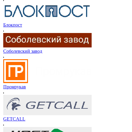
Блокпост
Соболевский завод
Промрукав
GETCALL