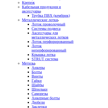
Крепеж
Кабельная продукция и
аксессуары
Трубка ПВХ (кембрик)
Металлические лотки
Лоток проволочный
Системы подвеса
Аксессуары для
металлических лотков
Лоток перфорированный
Лоток
неперфорированный
Крышка лотка
STRUT система
Метизы
Анкеры
Болты
Винты
Гайки
Шайбы
Шпильки
Саморезы
Анкерные болты
Дюбели
Заклепки