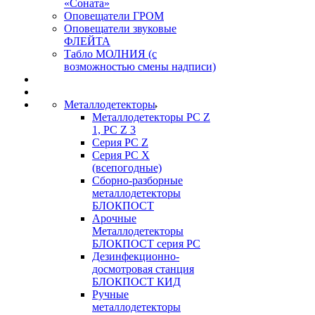
«Соната»
Оповещатели ГРОМ
Оповещатели звуковые
ФЛЕЙТА
Табло МОЛНИЯ (с
возможностью смены надписи)
Металлодетекторы
Металлодетекторы РС Z
1, PC Z 3
Серия РС Z
Серия РС X
(всепогодные)
Сборно-разборные
металлодетекторы
БЛОКПОСТ
Арочные
Металлодетекторы
БЛОКПОСТ серия РС
Дезинфекционно-
досмотровая станция
БЛОКПОСТ КИД
Ручные
металлодетекторы