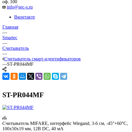
оф. 100
info@sec-s.ru
Вконтакте
Главная
—
Smartec
—
Считыватель
—
Считыватель смарт-идентификаторов
—
ST-PR044MF
ST-PR044MF
Считыватель MIFARE, интерфейс Wiegand, 3-6 см, -45°+60°С,
100x50x19 мм, 12В DC, 40 мA