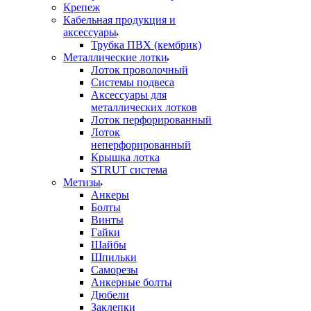
Крепеж
Кабельная продукция и
аксессуары
Трубка ПВХ (кембрик)
Металлические лотки
Лоток проволочный
Системы подвеса
Аксессуары для
металлических лотков
Лоток перфорированный
Лоток
неперфорированный
Крышка лотка
STRUT система
Метизы
Анкеры
Болты
Винты
Гайки
Шайбы
Шпильки
Саморезы
Анкерные болты
Дюбели
Заклепки