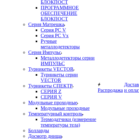
БЛОКПОСТ
ПРОГРАММНОЕ
ОБЕСПЕЧЕНИЕ
БЛОКПОСТ
Серия Матрешка
Серия PC V
Серия PC Vx
Ручные
металлодетекторы
Серия Импульс
Металлодетекторы серии
ИМПУЛЬС
Турникеты VECTOR
Турникеты серии
VECTOR
Достав
Турникеты СПЕКТР
Распродажа
и опла
СЕРИЯ Z
СЕРИЯ V
Модульные проходные
Модульные проходные
Температурный контроль
Термодатчики (измерение
температуры тела)
Болларды
Досмотр днища