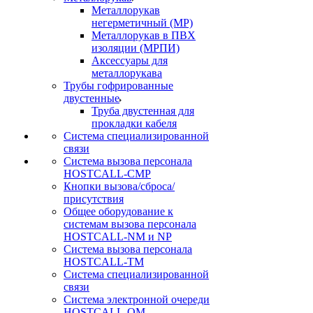
Металлорукав
негерметичный (МР)
Металлорукав в ПВХ
изоляции (МРПИ)
Аксессуары для
металлорукава
Трубы гофрированные
двустенные
Труба двустенная для
прокладки кабеля
Система специализированной
связи
Cистема вызова персонала
HOSTCALL-CMP
Кнопки вызова/сброса/
присутствия
Общее оборудование к
системам вызова персонала
HOSTCALL-NM и NP
Система вызова персонала
HOSTCALL-TM
Система специализированной
связи
Система электронной очереди
HOSTCALL-QM