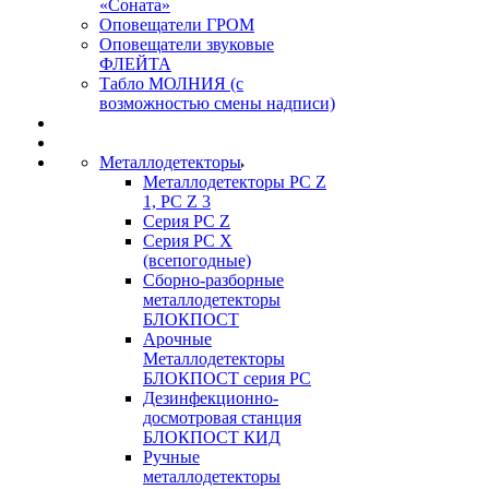
«Соната»
Оповещатели ГРОМ
Оповещатели звуковые
ФЛЕЙТА
Табло МОЛНИЯ (с
возможностью смены надписи)
Металлодетекторы
Металлодетекторы РС Z
1, PC Z 3
Серия РС Z
Серия РС X
(всепогодные)
Сборно-разборные
металлодетекторы
БЛОКПОСТ
Арочные
Металлодетекторы
БЛОКПОСТ серия РС
Дезинфекционно-
досмотровая станция
БЛОКПОСТ КИД
Ручные
металлодетекторы