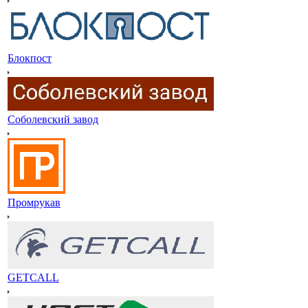
Блокпост
Соболевский завод
Промрукав
GETCALL