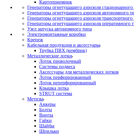
Картоприемник
Генераторы огнетушащего аэрозоля стационарного
Генераторы огнетушащего аэрозоля автономного т
Генераторы огнетушащего аэрозоля транспортного
Генераторы огнетушащего аэрозоля оперативного 
Узел запуска автономного типа
Электромонтажные коробки
Крепеж
Кабельная продукция и аксессуары
Трубка ПВХ (кембрик)
Металлические лотки
Лоток проволочный
Системы подвеса
Аксессуары для металлических лотков
Лоток перфорированный
Лоток неперфорированный
Крышка лотка
STRUT система
Метизы
Анкеры
Болты
Винты
Гайки
Шайбы
Шпильки