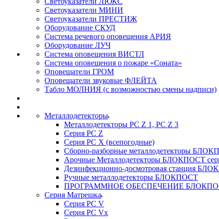
Светоуказатели ЛЮКС
Светоуказатели МИНИ
Светоуказатели ПРЕСТИЖ
Оборудование СКУД
Система речевого оповещения АРИЯ
Оборудование ЛУЧ
Система оповещения ВИСТЛ
Система оповещения о пожаре «Соната»
Оповещатели ГРОМ
Оповещатели звуковые ФЛЕЙТА
Табло МОЛНИЯ (с возможностью смены надписи)
Металлодетекторы
Металлодетекторы РС Z 1, PC Z 3
Серия РС Z
Серия РС X (всепогодные)
Сборно-разборные металлодетекторы БЛО
Арочные Металлодетекторы БЛОКПОСТ сер
Дезинфекционно-досмотровая станция БЛ
Ручные металлодетекторы БЛОКПОСТ
ПРОГРАММНОЕ ОБЕСПЕЧЕНИЕ БЛОКПО
Серия Матрешка
Серия PC V
Серия PC Vx