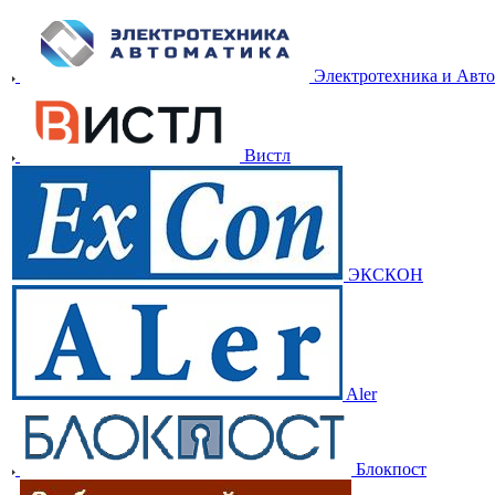
Электротехника и Авт
Вистл
ЭКСКОН
Aler
Блокпост