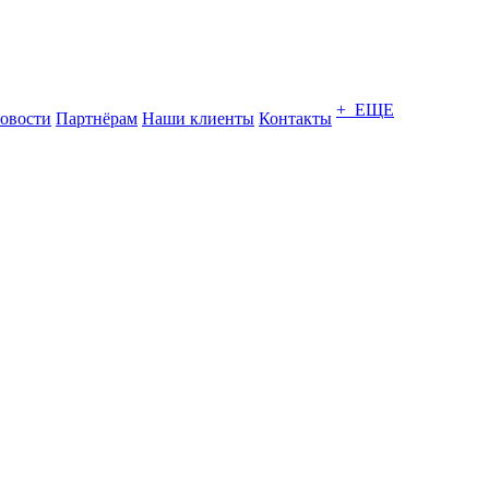
+ ЕЩЕ
овости
Партнёрам
Наши клиенты
Контакты