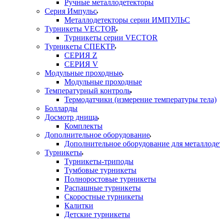
Ручные металлодетекторы
Серия Импульс
Металлодетекторы серии ИМПУЛЬС
Турникеты VECTOR
Турникеты серии VECTOR
Турникеты СПЕКТР
СЕРИЯ Z
СЕРИЯ V
Модульные проходные
Модульные проходные
Температурный контроль
Термодатчики (измерение температуры тела)
Болларды
Досмотр днища
Комплекты
Дополнительное оборудование
Дополнительное оборудование для металлоде
Турникеты
Турникеты-триподы
Тумбовые турникеты
Полноростовые турникеты
Распашные турникеты
Скоростные турникеты
Калитки
Детские турникеты