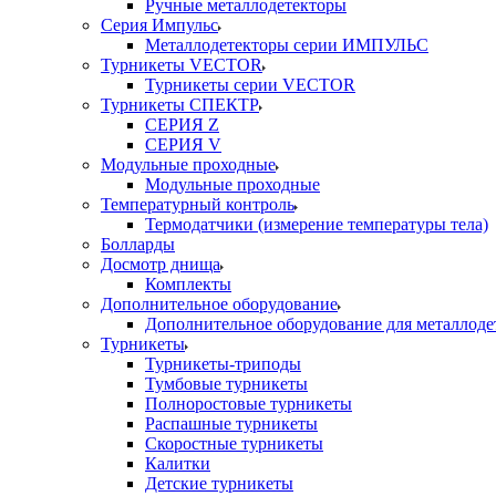
Ручные металлодетекторы
Серия Импульс
Металлодетекторы серии ИМПУЛЬС
Турникеты VECTOR
Турникеты серии VECTOR
Турникеты СПЕКТР
СЕРИЯ Z
СЕРИЯ V
Модульные проходные
Модульные проходные
Температурный контроль
Термодатчики (измерение температуры тела)
Болларды
Досмотр днища
Комплекты
Дополнительное оборудование
Дополнительное оборудование для металлоде
Турникеты
Турникеты-триподы
Тумбовые турникеты
Полноростовые турникеты
Распашные турникеты
Скоростные турникеты
Калитки
Детские турникеты