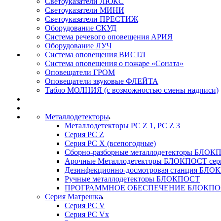
Светоуказатели ЛЮКС
Светоуказатели МИНИ
Светоуказатели ПРЕСТИЖ
Оборудование СКУД
Система речевого оповещения АРИЯ
Оборудование ЛУЧ
Система оповещения ВИСТЛ
Система оповещения о пожаре «Соната»
Оповещатели ГРОМ
Оповещатели звуковые ФЛЕЙТА
Табло МОЛНИЯ (с возможностью смены надписи)
Металлодетекторы
Металлодетекторы РС Z 1, PC Z 3
Серия РС Z
Серия РС X (всепогодные)
Сборно-разборные металлодетекторы БЛО
Арочные Металлодетекторы БЛОКПОСТ сер
Дезинфекционно-досмотровая станция БЛ
Ручные металлодетекторы БЛОКПОСТ
ПРОГРАММНОЕ ОБЕСПЕЧЕНИЕ БЛОКПО
Серия Матрешка
Серия PC V
Серия PC Vx