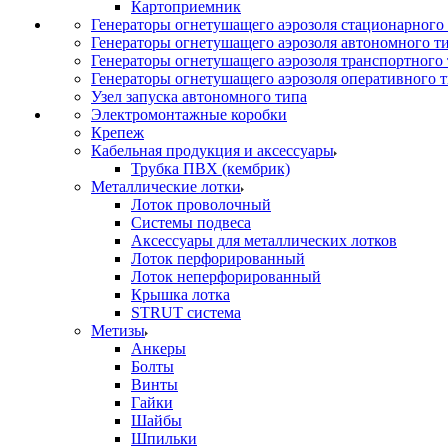
Картоприемник
Генераторы огнетушащего аэрозоля стационарного
Генераторы огнетушащего аэрозоля автономного т
Генераторы огнетушащего аэрозоля транспортного
Генераторы огнетушащего аэрозоля оперативного 
Узел запуска автономного типа
Электромонтажные коробки
Крепеж
Кабельная продукция и аксессуары
Трубка ПВХ (кембрик)
Металлические лотки
Лоток проволочный
Системы подвеса
Аксессуары для металлических лотков
Лоток перфорированный
Лоток неперфорированный
Крышка лотка
STRUT система
Метизы
Анкеры
Болты
Винты
Гайки
Шайбы
Шпильки