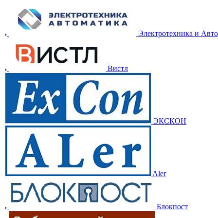
Электротехника и Авт
Вистл
ЭКСКОН
Aler
Блокпост