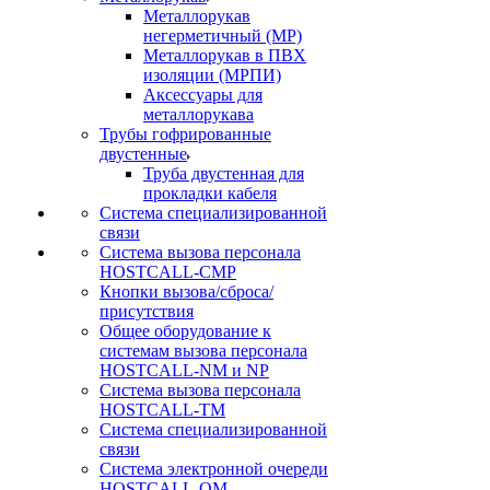
Металлорукав
негерметичный (МР)
Металлорукав в ПВХ
изоляции (МРПИ)
Аксессуары для
металлорукава
Трубы гофрированные
двустенные
Труба двустенная для
прокладки кабеля
Система специализированной
связи
Cистема вызова персонала
HOSTCALL-CMP
Кнопки вызова/сброса/
присутствия
Общее оборудование к
системам вызова персонала
HOSTCALL-NM и NP
Система вызова персонала
HOSTCALL-TM
Система специализированной
связи
Система электронной очереди
HOSTCALL-QM