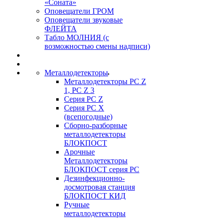
«Соната»
Оповещатели ГРОМ
Оповещатели звуковые
ФЛЕЙТА
Табло МОЛНИЯ (с
возможностью смены надписи)
Металлодетекторы
Металлодетекторы РС Z
1, PC Z 3
Серия РС Z
Серия РС X
(всепогодные)
Сборно-разборные
металлодетекторы
БЛОКПОСТ
Арочные
Металлодетекторы
БЛОКПОСТ серия РС
Дезинфекционно-
досмотровая станция
БЛОКПОСТ КИД
Ручные
металлодетекторы