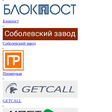
Блокпост
Соболевский завод
Промрукав
GETCALL