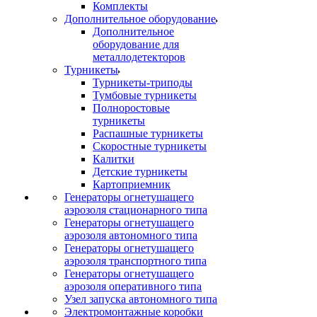
Комплекты
Дополнительное оборудование
Дополнительное
оборудование для
металлодетекторов
Турникеты
Турникеты-триподы
Тумбовые турникеты
Полноростовые
турникеты
Распашные турникеты
Скоростные турникеты
Калитки
Детские турникеты
Картоприемник
Генераторы огнетушащего
аэрозоля стационарного типа
Генераторы огнетушащего
аэрозоля автономного типа
Генераторы огнетушащего
аэрозоля транспортного типа
Генераторы огнетушащего
аэрозоля оперативного типа
Узел запуска автономного типа
Электромонтажные коробки