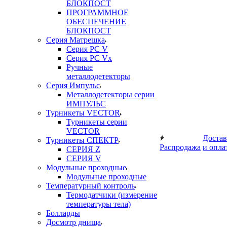
БЛОКПОСТ
ПРОГРАММНОЕ
ОБЕСПЕЧЕНИЕ
БЛОКПОСТ
Серия Матрешка
Серия PC V
Серия PC Vx
Ручные
металлодетекторы
Серия Импульс
Металлодетекторы серии
ИМПУЛЬС
Турникеты VECTOR
Турникеты серии
VECTOR
Достав
Турникеты СПЕКТР
Распродажа
и опла
СЕРИЯ Z
СЕРИЯ V
Модульные проходные
Модульные проходные
Температурный контроль
Термодатчики (измерение
температуры тела)
Болларды
Досмотр днища