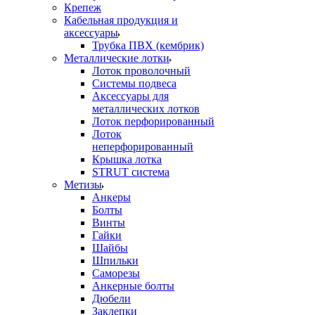
Крепеж
Кабельная продукция и
аксессуары
Трубка ПВХ (кембрик)
Металлические лотки
Лоток проволочный
Системы подвеса
Аксессуары для
металлических лотков
Лоток перфорированный
Лоток
неперфорированный
Крышка лотка
STRUT система
Метизы
Анкеры
Болты
Винты
Гайки
Шайбы
Шпильки
Саморезы
Анкерные болты
Дюбели
Заклепки