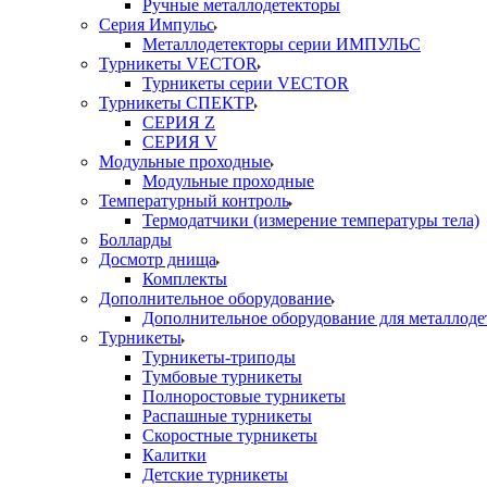
Ручные металлодетекторы
Серия Импульс
Металлодетекторы серии ИМПУЛЬС
Турникеты VECTOR
Турникеты серии VECTOR
Турникеты СПЕКТР
СЕРИЯ Z
СЕРИЯ V
Модульные проходные
Модульные проходные
Температурный контроль
Термодатчики (измерение температуры тела)
Болларды
Досмотр днища
Комплекты
Дополнительное оборудование
Дополнительное оборудование для металлоде
Турникеты
Турникеты-триподы
Тумбовые турникеты
Полноростовые турникеты
Распашные турникеты
Скоростные турникеты
Калитки
Детские турникеты