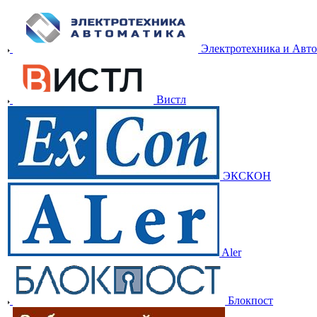
Электротехника и Авт
Вистл
ЭКСКОН
Aler
Блокпост