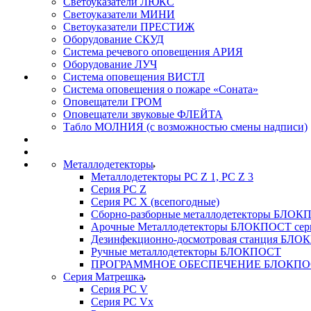
Светоуказатели ЛЮКС
Светоуказатели МИНИ
Светоуказатели ПРЕСТИЖ
Оборудование СКУД
Система речевого оповещения АРИЯ
Оборудование ЛУЧ
Система оповещения ВИСТЛ
Система оповещения о пожаре «Соната»
Оповещатели ГРОМ
Оповещатели звуковые ФЛЕЙТА
Табло МОЛНИЯ (с возможностью смены надписи)
Металлодетекторы
Металлодетекторы РС Z 1, PC Z 3
Серия РС Z
Серия РС X (всепогодные)
Сборно-разборные металлодетекторы БЛО
Арочные Металлодетекторы БЛОКПОСТ сер
Дезинфекционно-досмотровая станция БЛ
Ручные металлодетекторы БЛОКПОСТ
ПРОГРАММНОЕ ОБЕСПЕЧЕНИЕ БЛОКПО
Серия Матрешка
Серия PC V
Серия PC Vx