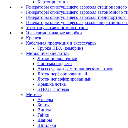
Картоприемник
Генераторы огнетушащего аэрозоля стационарного
Генераторы огнетушащего аэрозоля автономного т
Генераторы огнетушащего аэрозоля транспортного
Генераторы огнетушащего аэрозоля оперативного 
Узел запуска автономного типа
Электромонтажные коробки
Крепеж
Кабельная продукция и аксессуары
Трубка ПВХ (кембрик)
Металлические лотки
Лоток проволочный
Системы подвеса
Аксессуары для металлических лотков
Лоток перфорированный
Лоток неперфорированный
Крышка лотка
STRUT система
Метизы
Анкеры
Болты
Винты
Гайки
Шайбы
Шпильки