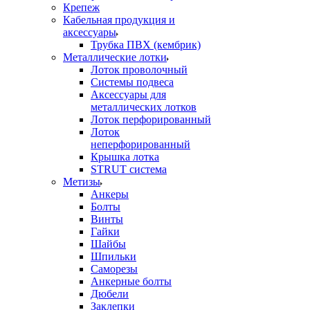
Крепеж
Кабельная продукция и
аксессуары
Трубка ПВХ (кембрик)
Металлические лотки
Лоток проволочный
Системы подвеса
Аксессуары для
металлических лотков
Лоток перфорированный
Лоток
неперфорированный
Крышка лотка
STRUT система
Метизы
Анкеры
Болты
Винты
Гайки
Шайбы
Шпильки
Саморезы
Анкерные болты
Дюбели
Заклепки