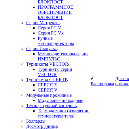
БЛОКПОСТ
ПРОГРАММНОЕ
ОБЕСПЕЧЕНИЕ
БЛОКПОСТ
Серия Матрешка
Серия PC V
Серия PC Vx
Ручные
металлодетекторы
Серия Импульс
Металлодетекторы серии
ИМПУЛЬС
Турникеты VECTOR
Турникеты серии
VECTOR
Достав
Турникеты СПЕКТР
Распродажа
и опла
СЕРИЯ Z
СЕРИЯ V
Модульные проходные
Модульные проходные
Температурный контроль
Термодатчики (измерение
температуры тела)
Болларды
Досмотр днища