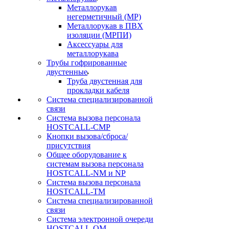
Металлорукав
негерметичный (МР)
Металлорукав в ПВХ
изоляции (МРПИ)
Аксессуары для
металлорукава
Трубы гофрированные
двустенные
Труба двустенная для
прокладки кабеля
Система специализированной
связи
Cистема вызова персонала
HOSTCALL-CMP
Кнопки вызова/сброса/
присутствия
Общее оборудование к
системам вызова персонала
HOSTCALL-NM и NP
Система вызова персонала
HOSTCALL-TM
Система специализированной
связи
Система электронной очереди
HOSTCALL-QM