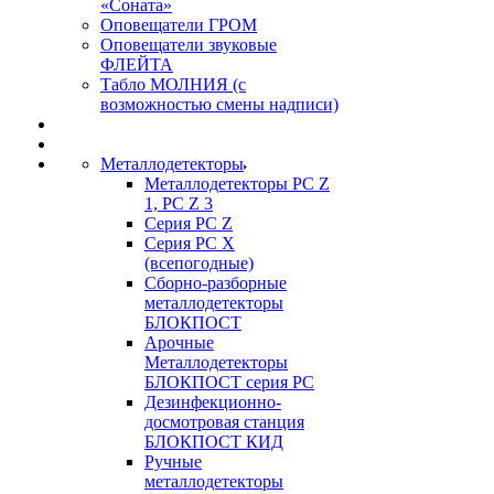
«Соната»
Оповещатели ГРОМ
Оповещатели звуковые
ФЛЕЙТА
Табло МОЛНИЯ (с
возможностью смены надписи)
Металлодетекторы
Металлодетекторы РС Z
1, PC Z 3
Серия РС Z
Серия РС X
(всепогодные)
Сборно-разборные
металлодетекторы
БЛОКПОСТ
Арочные
Металлодетекторы
БЛОКПОСТ серия РС
Дезинфекционно-
досмотровая станция
БЛОКПОСТ КИД
Ручные
металлодетекторы