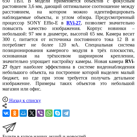
650 ТВЛ. В модели применяется объектив с фокусным
растоянием 3,6 мм, дающий оптимальное соотношение между
расстоянием, на котором можно идентифицировать
наблюдаемые объекты, и углом обзора. Предусмотренный
процессор SONY Effio-E в
RVi-27
, позволяет значительно
повысить качество изображения. Корпус новинки –
небольшой: 97 мм в диаметре, высотой 65 мм. Камера весит
300 г, питается от источника постоянного тока 12 В и
потребляет не более 120 мА. Специальная система
позиционирования камерного модуля в трёх плоскостях,
основанная на трёхосевом шарнирном креплении,
значительно упрощает настройку камеры. Новая камера
RVi-
27
будет наиболее эффективна в системе видеонаблюдения
небольшого объекта, на построение которой выделен малый
бюджет, но где при этом требуется получать детальное
изображение. Примеры таких объектов это небольшой
магазин или офис.
Назад к списку
Будьте в курсе наших акций и новостей