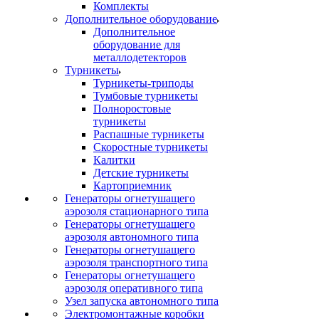
Комплекты
Дополнительное оборудование
Дополнительное
оборудование для
металлодетекторов
Турникеты
Турникеты-триподы
Тумбовые турникеты
Полноростовые
турникеты
Распашные турникеты
Скоростные турникеты
Калитки
Детские турникеты
Картоприемник
Генераторы огнетушащего
аэрозоля стационарного типа
Генераторы огнетушащего
аэрозоля автономного типа
Генераторы огнетушащего
аэрозоля транспортного типа
Генераторы огнетушащего
аэрозоля оперативного типа
Узел запуска автономного типа
Электромонтажные коробки