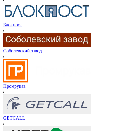
Блокпост
Соболевский завод
Промрукав
GETCALL