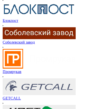
Блокпост
Соболевский завод
Промрукав
GETCALL