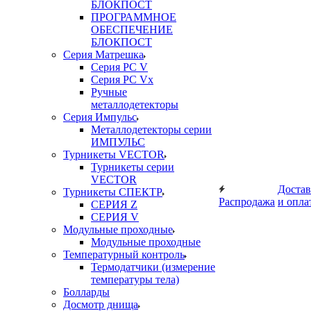
БЛОКПОСТ
ПРОГРАММНОЕ
ОБЕСПЕЧЕНИЕ
БЛОКПОСТ
Серия Матрешка
Серия PC V
Серия PC Vx
Ручные
металлодетекторы
Серия Импульс
Металлодетекторы серии
ИМПУЛЬС
Турникеты VECTOR
Турникеты серии
VECTOR
Достав
Турникеты СПЕКТР
Распродажа
и опла
СЕРИЯ Z
СЕРИЯ V
Модульные проходные
Модульные проходные
Температурный контроль
Термодатчики (измерение
температуры тела)
Болларды
Досмотр днища