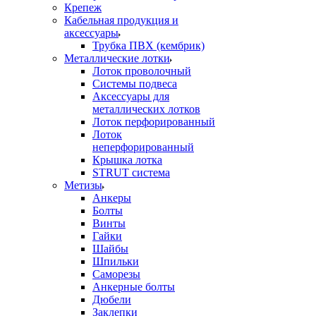
Крепеж
Кабельная продукция и
аксессуары
Трубка ПВХ (кембрик)
Металлические лотки
Лоток проволочный
Системы подвеса
Аксессуары для
металлических лотков
Лоток перфорированный
Лоток
неперфорированный
Крышка лотка
STRUT система
Метизы
Анкеры
Болты
Винты
Гайки
Шайбы
Шпильки
Саморезы
Анкерные болты
Дюбели
Заклепки