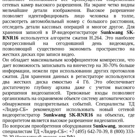
сетевых камер высокого разрешения. На экране четко видны
мельчайшие детали изображения. Высокое разрешение
позволяет идентифицировать лицо человека в толпе,
рассмотреть автомобильный номер с большого расстояния,
отследить детали кассовых операций и многое другое. Для
хранения записей в IP-видеорегистраторе
Sunkwang SK-
RNR16
используется алгоритм сжатия H.264. Это наиболее
прогрессивный на сегодняшний день видеокодек,
позволяющий существенно экономить пространство на
жестких дисках при записи видео.
Он обладает максимальным коэффициентом компрессии, что
дает возможность записывать на винчестер на 30-70% больше
информации, нежели при использовании других протоколов
сжатия. Для хранения данных в регистраторе используются
два жестких диска емкостью 4 Гб. Это обеспечивает
достаточную глубину архива даже с учетом высокого
разрешения видеозаписей. Тревожные входы позволяют
организовать на охраняемом объекте систему автоматического
обнаружения подозрительных событий. Специалисты ТД
«Лидер-СБ» рекомендуют использовать новый сетевой
видеорегистратор
Sunkwang SK-RNR16
на объектах, где
приоритетом является высокое разрешение видеозаписей.
По вопросам приобретения оборудования
Sunkwang
, звоните
специалистам ТД «Лидер-СБ»: +7 (495) 642-70-39, 8 (800) 333-
70-39 (бесплатный звонок для РФ).