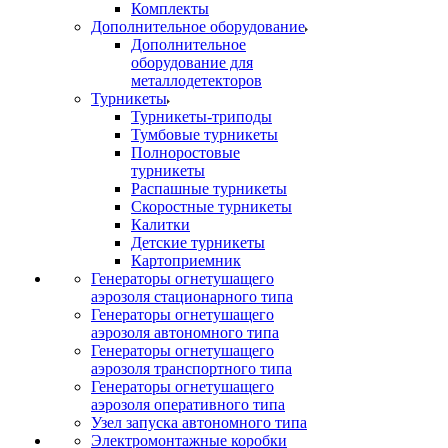
Комплекты
Дополнительное оборудование
Дополнительное
оборудование для
металлодетекторов
Турникеты
Турникеты-триподы
Тумбовые турникеты
Полноростовые
турникеты
Распашные турникеты
Скоростные турникеты
Калитки
Детские турникеты
Картоприемник
Генераторы огнетушащего
аэрозоля стационарного типа
Генераторы огнетушащего
аэрозоля автономного типа
Генераторы огнетушащего
аэрозоля транспортного типа
Генераторы огнетушащего
аэрозоля оперативного типа
Узел запуска автономного типа
Электромонтажные коробки