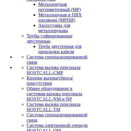
Металлорукав
негерметичный (МР)
Металлорукав в ПВХ
изоляции (МРПИ)
Аксессуары для
металлорукава
Трубы гофрированные
двустенные
Труба двустенная для
прокладки кабеля
Система специализированной
связи
Cистема вызова персонала
HOSTCALL-CMP
Кнопки вызова/сброса/
присутствия
Общее оборудование к
системам вызова персонала
HOSTCALL-NM и NP
Система вызова персонала
HOSTCALL-TM
Система специализированной
связи
Система электронной очереди
HOSTCALL-QM