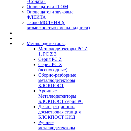
«Соната»
Оповещатели ГРОМ
Оповещатели звуковые
ФЛЕЙТА
Табло МОЛНИЯ (с
возможностью смены надписи)
Металлодетекторы
Металлодетекторы РС Z
1, PC Z 3
Серия РС Z
Серия РС X
(всепогодные)
Сборно-разборные
металлодетекторы
БЛОКПОСТ
Арочные
Металлодетекторы
БЛОКПОСТ серия РС
Дезинфекционно-
досмотровая станция
БЛОКПОСТ КИД
Ручные
металлодетекторы