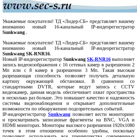
Уважаемые покупатели! ТД «Лидер-СБ» представляет вашему
вниманию новый 16-канальный IP-видеорегистратор
Sunkwang
.
Уважаемые покупатели! ТД «Лидер-СБ» представляет вашему
вниманию новый 16-канальный IP-видеорегистратор
Sunkwang SK-RNR16
.
Новый IP-видеорегистратор
Sunkwang
SK-RNR16
выполняет
запись видеоизображения с 16 сетевых камер в разрешении 2
Мп или с 8 камер в разрешении 3 Мп. Такая высокая
разрешающая способность позволяет получать детальную
картину окружающей обстановки. В сравнении со
стандартными DVTR, которые ведут запись с CCTV
видеокамер, данная модель обеспечивает охват пространства
в несколько раз больше. Это повышает качество и надежность
системы видеонаблюдения и открывает дополнительные
возможности по обнаружению подозрительных событий.
IP-видеорегистратор
Sunkwang
позволяет вести мониторинг
и просматривать записанные фрагменты на BNC, VGA и
HDMI мониторах. Мониторы высокого разрешения 1920х1080
точек в этом отношении особенно удобны, поскольку
позволяют использовать все преимущества современных